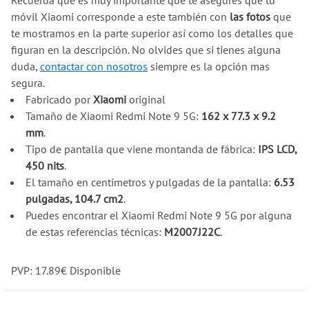
Recuerda que es muy importante que te asegures que tu
móvil Xiaomi corresponde a este también con
las fotos
que
te mostramos en la parte superior así como los detalles que
figuran en la descripción. No olvides que si tienes alguna
duda,
contactar con nosotros
siempre es la opción mas
segura.
Fabricado por
Xiaomi
original
Tamaño de Xiaomi Redmi Note 9 5G:
162 x 77.3 x 9.2
mm
.
Tipo de pantalla que viene montanda de fábrica:
IPS LCD,
450 nits
.
El tamaño en centímetros y pulgadas de la pantalla:
6.53
pulgadas, 104.7 cm2
.
Puedes encontrar el Xiaomi Redmi Note 9 5G por alguna
de estas referencias técnicas:
M2007J22C
.
PVP:
17.89
€
Disponible