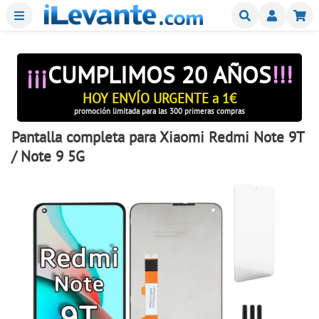
Menu
Buscar
Mi
¡¡¡
CUMPLIMOS 20 AÑOS
!!!
HOY ENVÍO URGENTE a 1€
promoción limitada para las 300 primeras compras
Pantalla completa para Xiaomi Redmi Note 9T
/ Note 9 5G