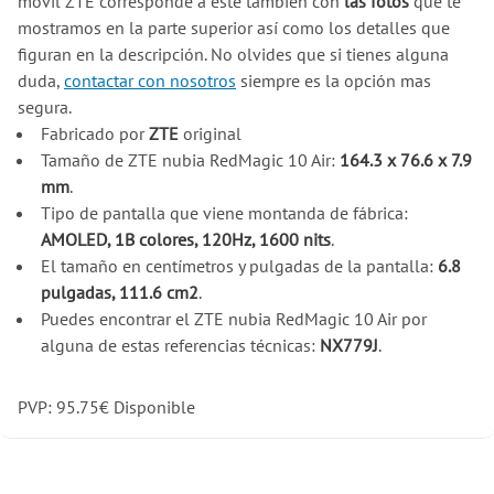
móvil ZTE corresponde a este también con
las fotos
que te
mostramos en la parte superior así como los detalles que
figuran en la descripción. No olvides que si tienes alguna
duda,
contactar con nosotros
siempre es la opción mas
segura.
Fabricado por
ZTE
original
Tamaño de ZTE nubia RedMagic 10 Air:
164.3 x 76.6 x 7.9
mm
.
Tipo de pantalla que viene montanda de fábrica:
AMOLED, 1B colores, 120Hz, 1600 nits
.
El tamaño en centímetros y pulgadas de la pantalla:
6.8
pulgadas, 111.6 cm2
.
Puedes encontrar el ZTE nubia RedMagic 10 Air por
alguna de estas referencias técnicas:
NX779J
.
PVP:
95.75
€
Disponible