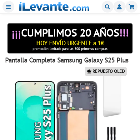
Menu
Buscar
Mi
¡¡¡
CUMPLIMOS 20 AÑOS
!!!
HOY ENVÍO URGENTE a 1€
promoción limitada para las 300 primeras compras
Pantalla Completa Samsung Galaxy S25 Plus
REPUESTO OLED