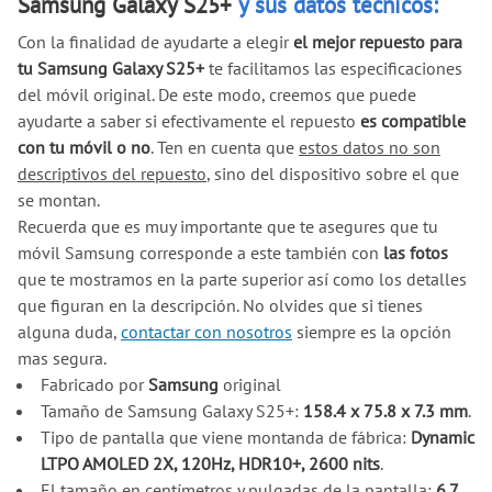
Samsung Galaxy S25+
y sus datos técnicos:
Con la finalidad de ayudarte a elegir
el mejor repuesto para
tu Samsung Galaxy S25+
te facilitamos las especificaciones
del móvil original. De este modo, creemos que puede
ayudarte a saber si efectivamente el repuesto
es compatible
con tu móvil o no
. Ten en cuenta que
estos datos no son
descriptivos del repuesto
, sino del dispositivo sobre el que
se montan.
Recuerda que es muy importante que te asegures que tu
móvil Samsung corresponde a este también con
las fotos
que te mostramos en la parte superior así como los detalles
que figuran en la descripción. No olvides que si tienes
alguna duda,
contactar con nosotros
siempre es la opción
mas segura.
Fabricado por
Samsung
original
Tamaño de Samsung Galaxy S25+:
158.4 x 75.8 x 7.3 mm
.
Tipo de pantalla que viene montanda de fábrica:
Dynamic
LTPO AMOLED 2X, 120Hz, HDR10+, 2600 nits
.
El tamaño en centímetros y pulgadas de la pantalla:
6.7