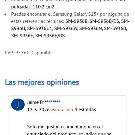
pulgadas, 110.2 cm2
.
Puedes encontrar el Samsung Galaxy S25+ por alguna de
estas referencias técnicas:
SM-S936B, SM-S936B/DS, SM-
S936U, SM-S936U1, SM-S936W, SM-S936N, SM-S9360,
SM-S936E, SM-S936E/DS
.
PVP:
97.76
€
Disponible
Las mejores opiniones
Jaime Fr **** ****
J
12-3-2026
.
Valoración
4
estrellas
Solo me gustaría comentar que en el
enunciado del producto, se indica que se