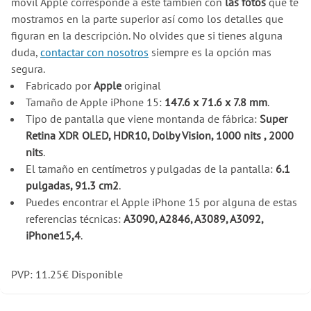
móvil Apple corresponde a este también con
las fotos
que te
mostramos en la parte superior así como los detalles que
figuran en la descripción. No olvides que si tienes alguna
duda,
contactar con nosotros
siempre es la opción mas
segura.
Fabricado por
Apple
original
Tamaño de Apple iPhone 15:
147.6 x 71.6 x 7.8 mm
.
Tipo de pantalla que viene montanda de fábrica:
Super
Retina XDR OLED, HDR10, Dolby Vision, 1000 nits , 2000
nits
.
El tamaño en centímetros y pulgadas de la pantalla:
6.1
pulgadas, 91.3 cm2
.
Puedes encontrar el Apple iPhone 15 por alguna de estas
referencias técnicas:
A3090, A2846, A3089, A3092,
iPhone15,4
.
PVP:
11.25
€
Disponible