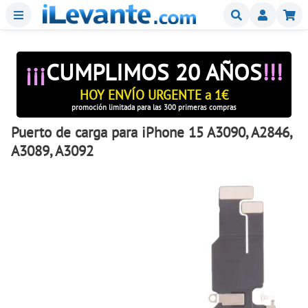
Menu
Buscar
Mi
¡¡¡
CUMPLIMOS 20 AÑOS
!!!
HOY ENVÍO URGENTE a 1€
promoción limitada para las 300 primeras compras
Puerto de carga para iPhone 15 A3090, A2846,
A3089, A3092