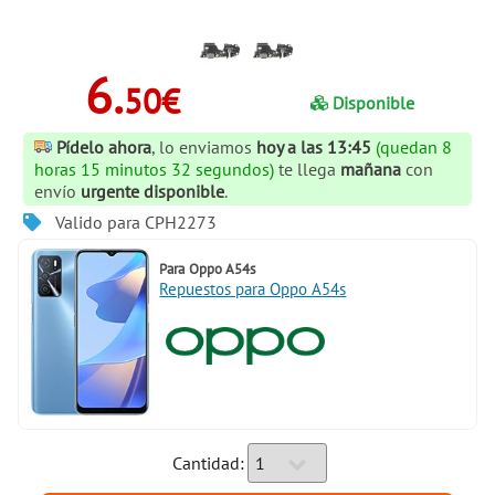
6.
50€
Disponible
Pídelo ahora
, lo enviamos
hoy a las 13:45
(quedan 8
horas 15 minutos 31 segundos)
te llega
mañana
con
envío
urgente disponible
.
Valido para CPH2273
Para
Oppo A54s
Repuestos para Oppo A54s
Cantidad: