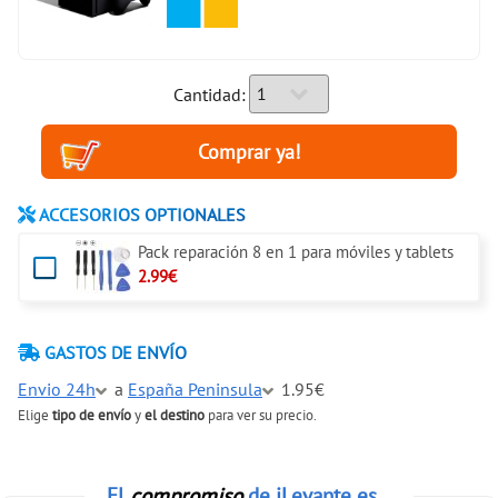
Cantidad:
ACCESORIOS OPTIONALES
Pack reparación 8 en 1 para móviles y tablets
2.99€
GASTOS DE ENVÍO
Envio 24h
a
España Peninsula
1.95€
Elige
tipo de envío
y
el destino
para ver su precio.
El
compromiso
de iLevante es...