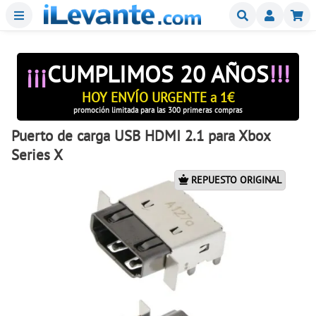
Menu
Buscar
Mi
¡¡¡
CUMPLIMOS 20 AÑOS
!!!
HOY ENVÍO URGENTE a 1€
promoción limitada para las 300 primeras compras
Puerto de carga USB HDMI 2.1 para Xbox
Series X
REPUESTO ORIGINAL