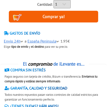
Cantidad:
GASTOS DE ENVÍO
Envio 24h
a
España Peninsula
1.95€
Elige
tipo de envío
y
el destino
para ver su precio.
El
compromiso
de iLevante es...
COMPRA SIN ESTRÉS
Pagos seguros con tarjeta de crédito, Bizum o transferencia.
Enviamos tu
compra rápido y estáras siempre informado
.
GARANTÍA, CALIDAD Y SEGURIDAD
Todos nuestros repuestos pasan varios controles de calidad estrictos para
garantizar un funcionamiento perfecto.
¿TIENES DUDAS? HÁBLANOS!