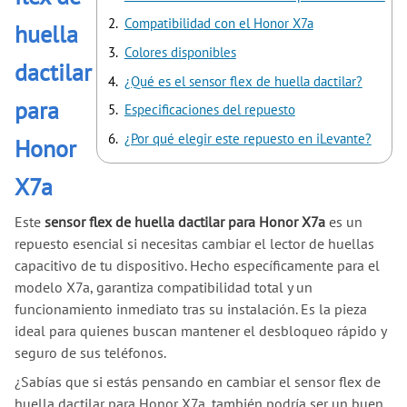
Compatibilidad con el Honor X7a
huella
Colores disponibles
dactilar
¿Qué es el sensor flex de huella dactilar?
para
Especificaciones del repuesto
¿Por qué elegir este repuesto en iLevante?
Honor
X7a
Este
sensor flex de huella dactilar para Honor X7a
es un
repuesto esencial si necesitas cambiar el lector de huellas
capacitivo de tu dispositivo. Hecho específicamente para el
modelo X7a, garantiza compatibilidad total y un
funcionamiento inmediato tras su instalación. Es la pieza
ideal para quienes buscan mantener el desbloqueo rápido y
seguro de sus teléfonos.
¿Sabías que si estás pensando en cambiar el sensor flex de
huella dactilar para Honor X7a, también podría ser un buen