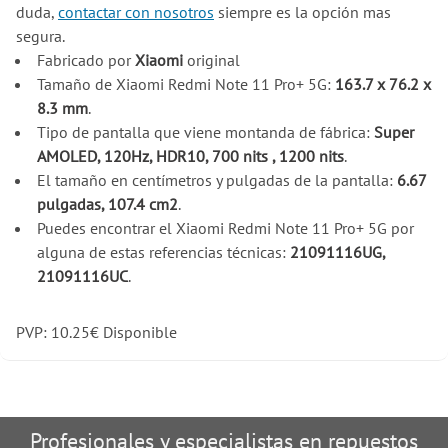
duda,
contactar con nosotros
siempre es la opción mas
segura.
Fabricado por
Xiaomi
original
Tamaño de Xiaomi Redmi Note 11 Pro+ 5G:
163.7 x 76.2 x
8.3 mm
.
Tipo de pantalla que viene montanda de fábrica:
Super
AMOLED, 120Hz, HDR10, 700 nits , 1200 nits
.
El tamaño en centímetros y pulgadas de la pantalla:
6.67
pulgadas, 107.4 cm2
.
Puedes encontrar el Xiaomi Redmi Note 11 Pro+ 5G por
alguna de estas referencias técnicas:
21091116UG,
21091116UC
.
PVP:
10.25
€
Disponible
Profesionales y especialistas en repuestos