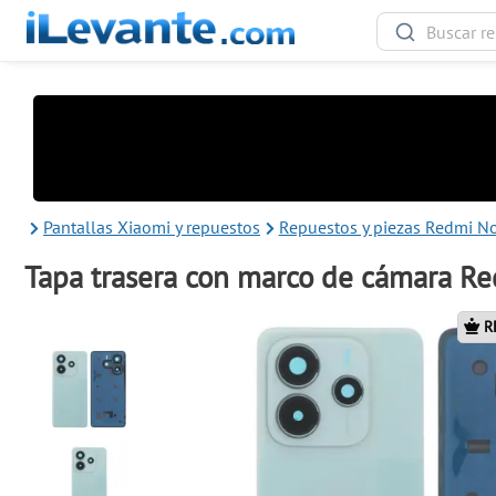
Pantallas Xiaomi y repuestos
Repuestos y piezas Redmi N
Tapa trasera con marco de cámara R
R