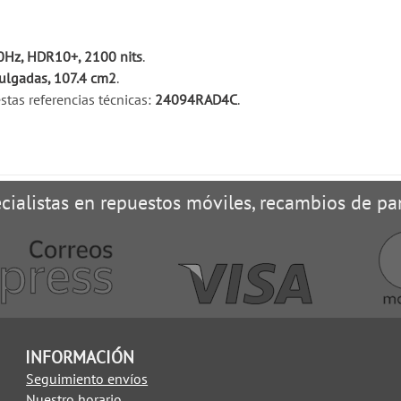
0Hz, HDR10+, 2100 nits
.
ulgadas, 107.4 cm2
.
tas referencias técnicas:
24094RAD4C
.
cialistas en repuestos móviles, recambios de pan
INFORMACIÓN
Seguimiento envíos
Nuestro horario