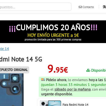
Contacto
ventas@ileva
¡¡¡
CUMPLIMOS 20 AÑOS
!!!
HOY ENVÍO URGENTE a 1€
promoción limitada para las 300 primeras compras
ote 14
edmi Note 14 5G
9.
95€
EPUESTO ORIGINAL
Disponib
Pídelo ahora
, lo enviamos
hoy a las 
(quedan 3 horas 33 minutos 0 segundos
llega el
sábado por la mañana
. con env
urgente disponible
.
Para
Redmi Note 14