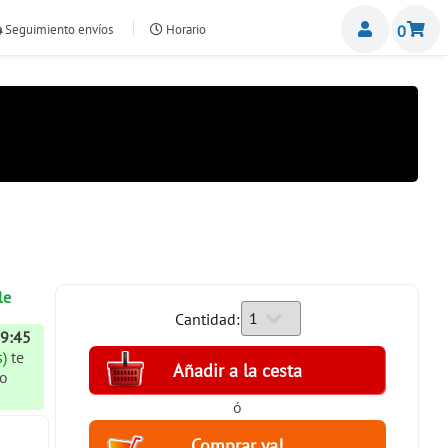
Miemb
Seguimiento envíos
Horario
0
nte.com
le
Cantidad:
19:45
)
te
ío
ó