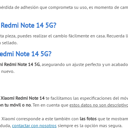
 o pérdida de adhesión que comprometa su uso, es momento de cambi
i Redmi Note 14 5G?
sta pieza, puedes realizar el cambio fácilmente en casa. Recuerda
 sellado.
 Redmi Note 14 5G?
mi Redmi Note 14 5G
, asegurando un ajuste perfecto y un acabado
o nuevo.
u Xiaomi Redmi Note 14
te facilitamos las especificaciones del mó
on tu móvil o no
. Ten en cuenta que
estos datos no son descriptiv
l Xiaomi corresponde a este también con
las fotos
que te mostramo
a duda,
contactar con nosotros
siempre es la opción mas segura.