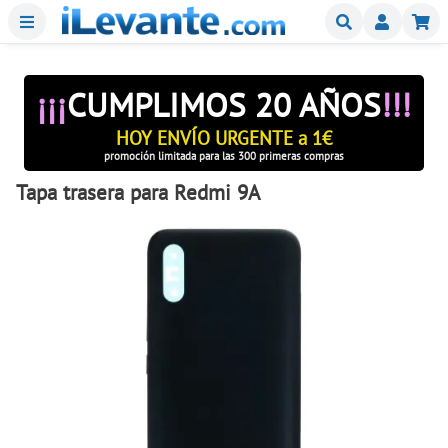
Menu
Buscar
Mi
¡¡¡
CUMPLIMOS 20 AÑOS
!!!
HOY ENVÍO URGENTE a 1€
promoción limitada para las 300 primeras compras
Tapa trasera para Redmi 9A