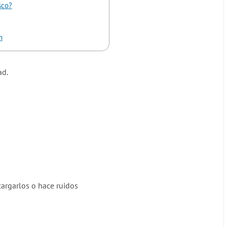
sco?
m
ad.
cargarlos o hace ruidos