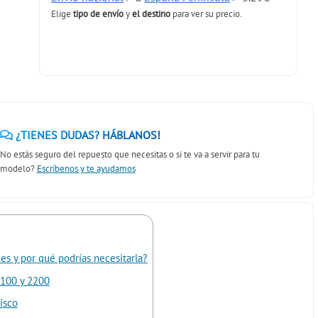
Elige
tipo de envío
y
el destino
para ver su precio.
¿TIENES DUDAS? HÁBLANOS!
No estás seguro del repuesto que necesitas o si te va a servir para tu
modelo?
Escríbenos y te ayudamos
es y por qué podrías necesitarla?
2100 y 2200
isco