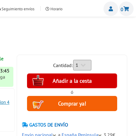
Miemb
Seguimiento envíos
Horario
0
nte.com
le
Cantidad:
13:45
ega
ó
ion 4
GASTOS DE ENVÍO
Envio nacional
a
España Peninsula
3.29€