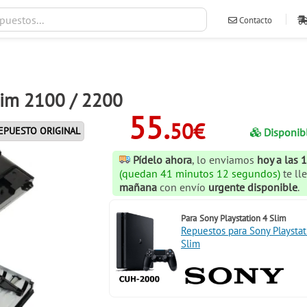
Contacto
ventas@ileva
lim 2100 / 2200
55.
50€
EPUESTO ORIGINAL
Disponib
Pídelo ahora
, lo enviamos
hoy a las 
(quedan 41 minutos 12 segundos)
te ll
mañana
con envío
urgente disponible
.
Para
Sony Playstation 4 Slim
Repuestos para Sony Playstat
Slim