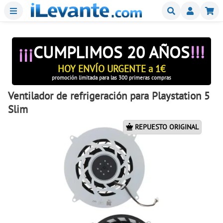
Menu
Buscar
Mi
¡¡¡
CUMPLIMOS 20 AÑOS
!!!
HOY ENVÍO URGENTE a 1€
promoción limitada para las 300 primeras compras
Ventilador de refrigeración para Playstation 5
Slim
REPUESTO ORIGINAL