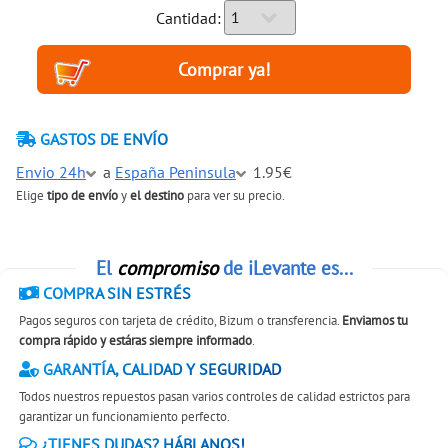
Cantidad:
GASTOS DE ENVÍO
Envio 24h
a
España Peninsula
1.95€
Elige
tipo de envío
y
el destino
para ver su precio.
El
compromiso
de iLevante es...
COMPRA SIN ESTRÉS
Pagos seguros con tarjeta de crédito, Bizum o transferencia.
Enviamos tu
compra rápido y estáras siempre informado
.
GARANTÍA, CALIDAD Y SEGURIDAD
Todos nuestros repuestos pasan varios controles de calidad estrictos para
garantizar un funcionamiento perfecto.
¿TIENES DUDAS? HÁBLANOS!