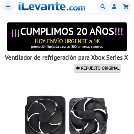
Menu
Buscar
Mi
¡¡¡
CUMPLIMOS 20 AÑOS
!!!
HOY ENVÍO URGENTE a 1€
promoción limitada para las 300 primeras compras
Ventilador de refrigeración para Xbox Series X
REPUESTO ORIGINAL