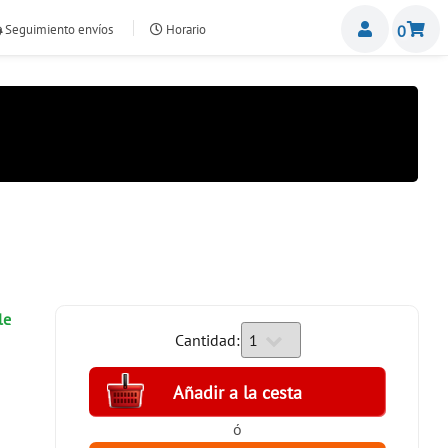
Miemb
Seguimiento envíos
Horario
0
nte.com
le
Cantidad:
ó