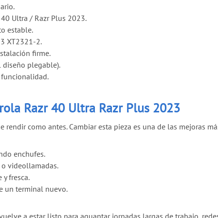
ario.
0 Ultra / Razr Plus 2023.
to estable.
23 XT2321-2.
stalación firme.
l diseño plegable).
 funcionalidad.
rola Razr 40 Ultra Razr Plus 2023
 de rendir como antes. Cambiar esta pieza es una de las mejoras m
ando enchufes.
 o videollamadas.
y fresca.
de un terminal nuevo.
 vuelve a estar listo para aguantar jornadas largas de trabajo, rede