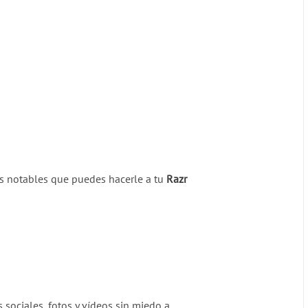
ás notables que puedes hacerle a tu
Razr
s sociales, fotos y vídeos sin miedo a