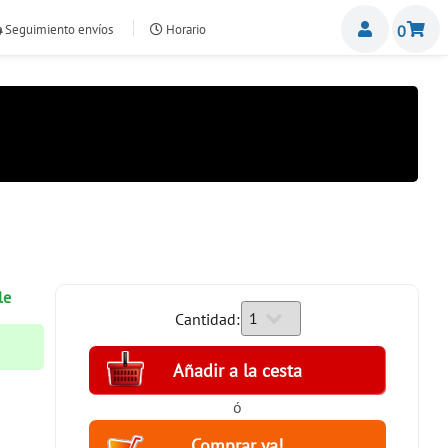
Miemb
Seguimiento envíos
Horario
0
nte.com
le
Cantidad:
ó