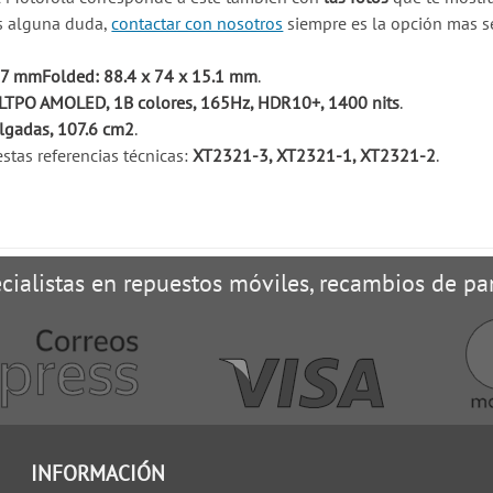
es alguna duda,
contactar con nosotros
siempre es la opción mas s
x 7 mmFolded: 88.4 x 74 x 15.1 mm
.
LTPO AMOLED, 1B colores, 165Hz, HDR10+, 1400 nits
.
lgadas, 107.6 cm2
.
stas referencias técnicas:
XT2321-3, XT2321-1, XT2321-2
.
cialistas en repuestos móviles, recambios de pan
INFORMACIÓN