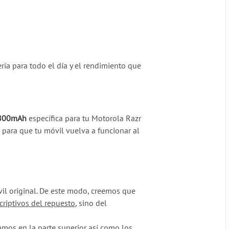
ería para todo el día y el rendimiento que
800mAh
específica para tu Motorola Razr
 para que tu móvil vuelva a funcionar al
vil original. De este modo, creemos que
criptivos del repuesto
, sino del
mos en la parte superior así como los