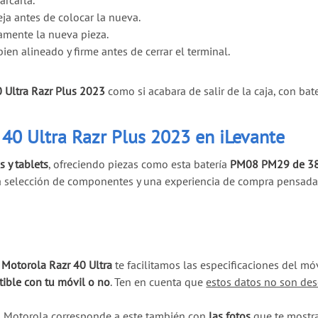
arcarla.
eja antes de colocar la nueva.
tamente la nueva pieza.
en alineado y firme antes de cerrar el terminal.
 Ultra Razr Plus 2023
como si acabara de salir de la caja, con bat
40 Ultra Razr Plus 2023 en iLevante
 y tablets
, ofreciendo piezas como esta batería
PM08 PM29 de 3
lia selección de componentes y una experiencia de compra pensada
 Motorola Razr 40 Ultra
te facilitamos las especificaciones del mó
ible con tu móvil o no
. Ten en cuenta que
estos datos no son des
l Motorola corresponde a este también con
las fotos
que te mostra