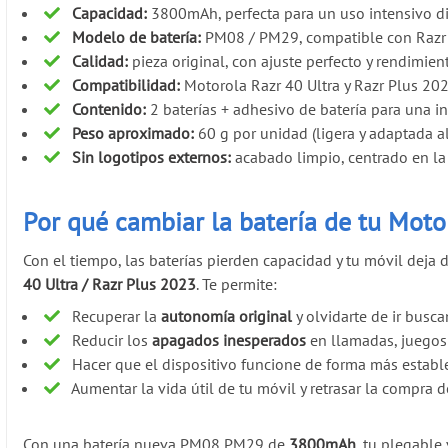
Capacidad:
3800mAh, perfecta para un uso intensivo di
Modelo de batería:
PM08 / PM29, compatible con Razr 4
Calidad:
pieza original, con ajuste perfecto y rendimien
Compatibilidad:
Motorola Razr 40 Ultra y Razr Plus 20
Contenido:
2 baterías + adhesivo de batería para una in
Peso aproximado:
60 g por unidad (ligera y adaptada a
Sin logotipos externos:
acabado limpio, centrado en la
Por qué cambiar la batería de tu Moto
Con el tiempo, las baterías pierden capacidad y tu móvil deja
40 Ultra / Razr Plus 2023
. Te permite:
Recuperar la
autonomía original
y olvidarte de ir busc
Reducir los
apagados inesperados
en llamadas, juegos
Hacer que el dispositivo funcione de forma más estable 
Aumentar la vida útil de tu móvil y retrasar la compra 
Con una batería nueva PM08 PM29 de
3800mAh
, tu plegable