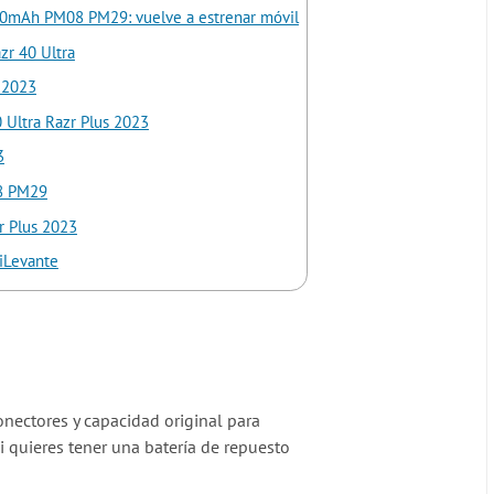
800mAh PM08 PM29: vuelve a estrenar móvil
zr 40 Ultra
s 2023
 Ultra Razr Plus 2023
3
08 PM29
r Plus 2023
 iLevante
onectores y capacidad original para
 si quieres tener una batería de repuesto