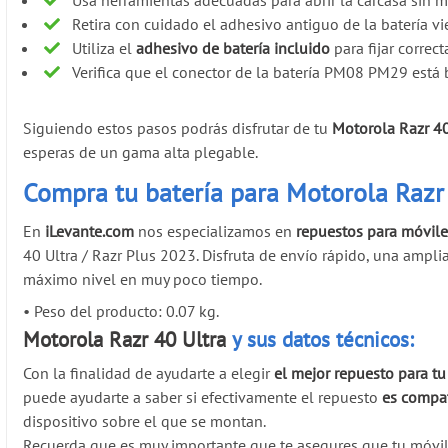
Usa herramientas adecuadas para abrir la carcasa sin m
Retira con cuidado el adhesivo antiguo de la batería vi
Utiliza el
adhesivo de batería incluido
para fijar correc
Verifica que el conector de la batería PM08 PM29 está bi
Siguiendo estos pasos podrás disfrutar de tu
Motorola Razr 40
esperas de un gama alta plegable.
Compra tu batería para Motorola Razr 
En
iLevante.com
nos especializamos en
repuestos para móviles
40 Ultra / Razr Plus 2023. Disfruta de envío rápido, una amp
máximo nivel en muy poco tiempo.
•
Peso del producto: 0.07 kg.
Motorola Razr 40 Ultra
y sus datos técnicos:
Con la finalidad de ayudarte a elegir
el mejor repuesto para tu
puede ayudarte a saber si efectivamente el repuesto
es compat
dispositivo sobre el que se montan.
Recuerda que es muy importante que te asegures que tu móvi