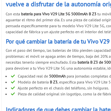
vuelve a disfrutar de la autonomía ori
Con esta
batería para Vivo V29 Lite 5G 5000mAh B Z3
tu móvil
aguantar el ritmo del primer día. Es una pieza de calidad origin
pensada específicamente para tu modelo Vivo V29 Lite 5G, co
capacidad de fábrica y un ajuste perfecto en el interior del tel
Por qué cambiar la batería de tu Vivo V29
Con el paso del tiempo, las baterías de litio pierden capacida
problemas: el móvil se apaga antes de tiempo, baja del 20% 
necesitas tenerlo siempre enchufado. Esta
batería B Z3 de 5
para devolver a tu Vivo V29 Lite 5G una autonomía estable, idea
Capacidad real de
5000mAh
para jornadas completas d
Modelo de batería
B Z3
, específica para Vivo V29 Lite 5
Ajuste perfecto en el chasis del teléfono, sin holguras.
Pieza de calidad original sin logotipo, como la de fábri
Indicadores de que debes cambiar la bater