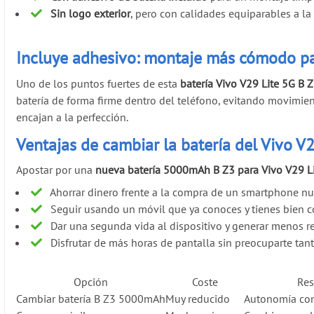
Sin logo exterior
, pero con calidades equiparables a la 
Incluye adhesivo: montaje más cómodo pa
Uno de los puntos fuertes de esta
batería Vivo V29 Lite 5G B 
batería de forma firme dentro del teléfono, evitando movimien
encajan a la perfección.
Ventajas de cambiar la batería del Vivo V
Apostar por una
nueva batería 5000mAh B Z3 para Vivo V29 L
Ahorrar dinero frente a la compra de un smartphone nu
Seguir usando un móvil que ya conoces y tienes bien c
Dar una segunda vida al dispositivo y generar menos re
Disfrutar de más horas de pantalla sin preocuparte tant
Opción
Coste
Res
Cambiar batería B Z3 5000mAh
Muy reducido
Autonomía com