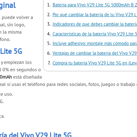
ginal
Batería para Vivo V29 Lite 5G 5000mAh B Z3
Por qué cambiar la batería de tu Vivo V29 L
 puede volver a
Indicadores de que debes cambiar la baterí
al, sin logo,
n la misma
Características de la batería Vivo V29 Lit
éfono.
Incluye adhesivo: montaje más cómodo para
 Lite 5G
Ventajas de cambiar la batería del Vivo V2
d y empiezan los
Compra tu batería Vivo V29 Lite 5G en iLev
al 0% en segundos o
000mAh
está diseñada
l si usas el teléfono para redes sociales, fotos, juegos o trabajo 
e uso.
G.
ca.
ía del Vivo V29 Lite 5G