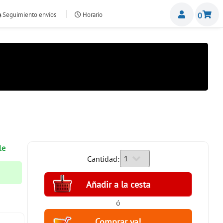
Miemb
Seguimiento envíos
Horario
0
nte.com
le
Cantidad:
ó