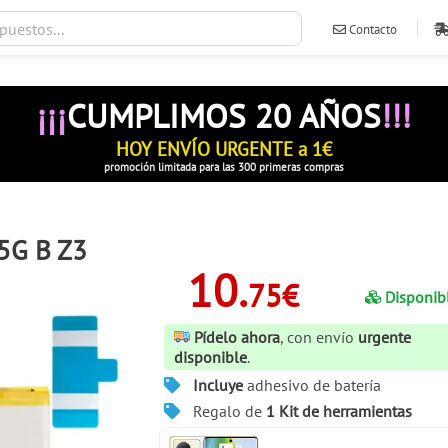
Contacto
ventas@ileva
¡¡¡
CUMPLIMOS 20 AÑOS
!!!
HOY ENVÍO URGENTE a 1€
promoción limitada para las 300 primeras compras
 5G B Z3
10.
75€
Disponib
Pídelo ahora
, con envío
urgente
disponible
.
Incluye
adhesivo de batería
Regalo de
1 Kit de herramientas