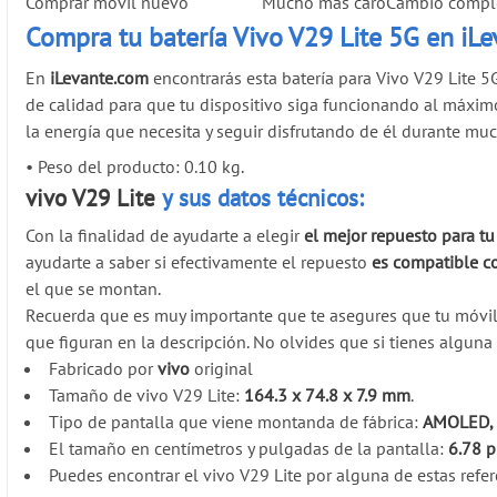
Comprar móvil nuevo
Mucho más caro
Cambio comple
Compra tu batería Vivo V29 Lite 5G en iL
En
iLevante.com
encontrarás esta batería para Vivo V29 Lite
de calidad para que tu dispositivo siga funcionando al máximo.
la energía que necesita y seguir disfrutando de él durante m
•
Peso del producto: 0.10 kg.
vivo V29 Lite
y sus datos técnicos:
Con la finalidad de ayudarte a elegir
el mejor repuesto para tu
ayudarte a saber si efectivamente el repuesto
es compatible c
el que se montan.
Recuerda que es muy importante que te asegures que tu móvi
que figuran en la descripción. No olvides que si tienes algun
Fabricado por
vivo
original
Tamaño de vivo V29 Lite:
164.3 x 74.8 x 7.9 mm
.
Tipo de pantalla que viene montanda de fábrica:
AMOLED, 
El tamaño en centímetros y pulgadas de la pantalla:
6.78 
Puedes encontrar el vivo V29 Lite por alguna de estas refer