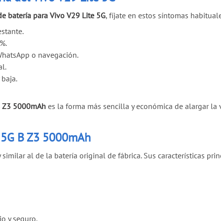
de batería para Vivo V29 Lite 5G
, fíjate en estos síntomas habitual
stante.
%.
WhatsApp o navegación.
l.
baja.
B Z3 5000mAh
es la forma más sencilla y económica de alargar la 
te 5G B Z3 5000mAh
milar al de la batería original de fábrica. Sus características pri
o y seguro.