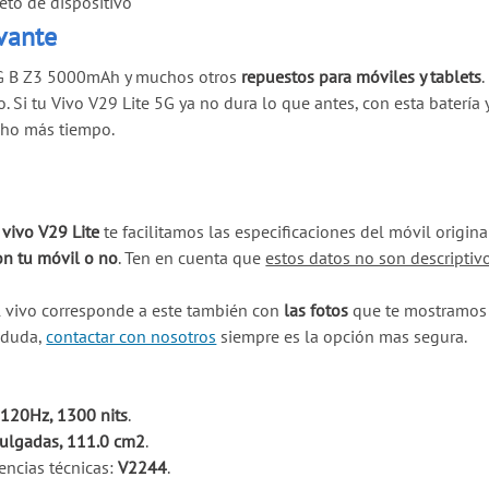
to de dispositivo
evante
 5G B Z3 5000mAh y muchos otros
repuestos para móviles y tablets
 Si tu Vivo V29 Lite 5G ya no dura lo que antes, con esta batería
ucho más tiempo.
 vivo V29 Lite
te facilitamos las especificaciones del móvil origi
on tu móvil o no
. Ten en cuenta que
estos datos no son descriptiv
l vivo corresponde a este también con
las fotos
que te mostramos e
a duda,
contactar con nosotros
siempre es la opción mas segura.
120Hz, 1300 nits
.
pulgadas, 111.0 cm2
.
encias técnicas:
V2244
.