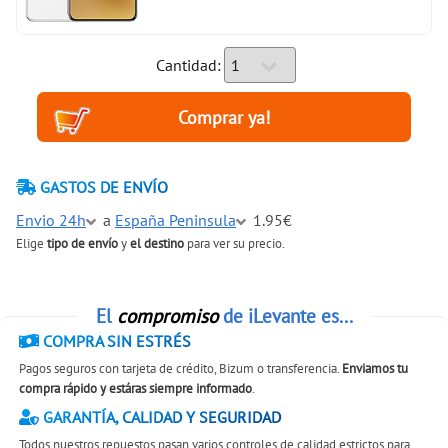
Cantidad:
GASTOS DE ENVÍO
Envio 24h
a
España Peninsula
1.95€
Elige
tipo de envío
y
el destino
para ver su precio.
El
compromiso
de iLevante es...
COMPRA SIN ESTRÉS
Pagos seguros con tarjeta de crédito, Bizum o transferencia.
Enviamos tu
compra rápido y estáras siempre informado
.
GARANTÍA, CALIDAD Y SEGURIDAD
Todos nuestros repuestos pasan varios controles de calidad estrictos para