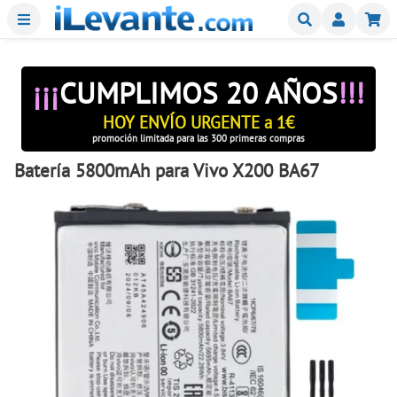
Menu
Buscar
Mi
¡¡¡
CUMPLIMOS 20 AÑOS
!!!
HOY ENVÍO URGENTE a 1€
promoción limitada para las 300 primeras compras
Batería 5800mAh para Vivo X200 BA67