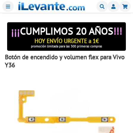
Menu
Buscar
Mi
¡¡¡
CUMPLIMOS 20 AÑOS
!!!
HOY ENVÍO URGENTE a 1€
promoción limitada para las 300 primeras compras
Botón de encendido y volumen flex para Vivo
Y36