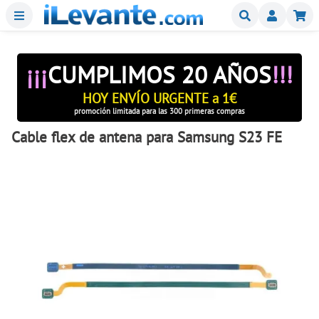
Menu
Buscar
Mi
¡¡¡
CUMPLIMOS 20 AÑOS
!!!
HOY ENVÍO URGENTE a 1€
promoción limitada para las 300 primeras compras
Cable flex de antena para Samsung S23 FE