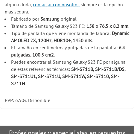
alguna duda,
contactar con nosotros
siempre es la opción
mas segura.
Fabricado por
Samsung
original
Tamaño de Samsung Galaxy S23 FE:
158 x 76.5 x 8.2 mm
.
Tipo de pantalla que viene montanda de fábrica:
Dynamic
AMOLED 2X, 120Hz, HDR10+, 1450 nits
.
El tamaño en centímetros y pulgadas de la pantalla:
6.4
pulgadas, 100.5 cm2
.
Puedes encontrar el Samsung Galaxy S23 FE por alguna
de estas referencias técnicas:
SM-S711B, SM-S711B/DS,
SM-S711U1, SM-S711U, SM-S711W, SM-S7110, SM-
S711N
.
PVP:
6.50
€
Disponible
Profesionales y especialistas en repuestos