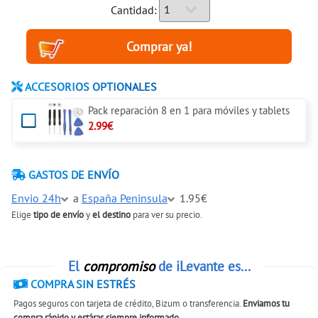
Cantidad:
ACCESORIOS OPTIONALES
Pack reparación 8 en 1 para móviles y tablets
2.99€
GASTOS DE ENVÍO
Envio 24h
a
España Peninsula
1.95€
Elige
tipo de envío
y
el destino
para ver su precio.
El
compromiso
de iLevante es...
COMPRA SIN ESTRÉS
Pagos seguros con tarjeta de crédito, Bizum o transferencia.
Enviamos tu
compra rápido y estáras siempre informado
.