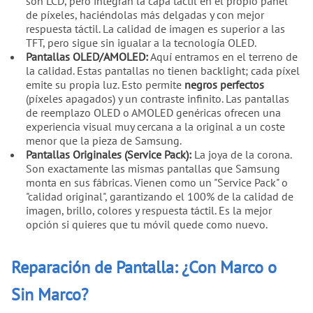
son LCD, pero integran la capa táctil en el propio panel
de píxeles, haciéndolas más delgadas y con mejor
respuesta táctil. La calidad de imagen es superior a las
TFT, pero sigue sin igualar a la tecnología OLED.
Pantallas OLED/AMOLED:
Aquí entramos en el terreno de
la calidad. Estas pantallas no tienen backlight; cada píxel
emite su propia luz. Esto permite
negros perfectos
(píxeles apagados) y un contraste infinito. Las pantallas
de reemplazo OLED o AMOLED genéricas ofrecen una
experiencia visual muy cercana a la original a un coste
menor que la pieza de Samsung.
Pantallas Originales (Service Pack):
La joya de la corona.
Son exactamente las mismas pantallas que Samsung
monta en sus fábricas. Vienen como un "Service Pack" o
"calidad original", garantizando el 100% de la calidad de
imagen, brillo, colores y respuesta táctil. Es la mejor
opción si quieres que tu móvil quede como nuevo.
Reparación de Pantalla: ¿Con Marco o
Sin Marco?