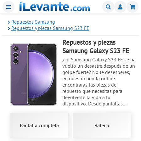
Menu
Buscar
Mi
Repuestos Samsung
Repuestos y piezas Samsung S23 FE
Repuestos y piezas
Samsung Galaxy S23 FE
¿Tu Samsung Galaxy S23 FE se ha
vuelto un desastre después de un
golpe fuerte? No te desesperes,
en nuestra tienda online
encontrarás las piezas de
repuesto que necesitas para
devolverle la vida a tu
dispositivo. Desde pantallas
completas con tecnología
Dynamic AMOLED 2X, 120Hz,
HDR10+, 1450 nits, hasta placas
Pantalla completa
Batería
base, baterías y otros
componentes, tenemos todo lo