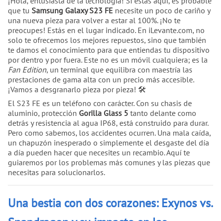
¡Hola, entusiasta de la tecnología! Si estás aquí, es probable
que tu
Samsung Galaxy S23 FE
necesite un poco de cariño y
una nueva pieza para volver a estar al 100%. ¡No te
preocupes! Estás en el lugar indicado. En iLevante.com, no
solo te ofrecemos los mejores repuestos, sino que también
te damos el conocimiento para que entiendas tu dispositivo
por dentro y por fuera. Este no es un móvil cualquiera; es la
Fan Edition
, un terminal que equilibra con maestría las
prestaciones de gama alta con un precio más accesible.
¡Vamos a desgranarlo pieza por pieza! 🛠️
El S23 FE es un teléfono con carácter. Con su chasis de
aluminio, protección
Gorilla Glass 5
tanto delante como
detrás y resistencia al agua IP68, está construido para durar.
Pero como sabemos, los accidentes ocurren. Una mala caída,
un chapuzón inesperado o simplemente el desgaste del día
a día pueden hacer que necesites un recambio. Aquí te
guiaremos por los problemas más comunes y las piezas que
necesitas para solucionarlos.
Una bestia con dos corazones: Exynos vs.