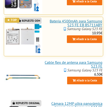
Añadir a la Cesta
buscan una experiencia de
usuario óptima. Además, nuestras
piezas son compatibles con la
cámara de tu dispositivo, por lo
Batería 4500mAh para Samsung
REPUESTO OEM
que no tendrás que preocuparte
S23 FE EB BS711ABY
por la compatibilidad. ¡Visita
Samsung Galaxy S23 FE
nuestra tienda online hoy mismo
10.95€
y compra las piezas de repuesto
Añadir a la Cesta
que necesitas para reparar tu
Samsung Galaxy S23 FE!
Cable flex de antena para Samsung
S23 FE
Samsung Galaxy S23 FE
6.50€
Añadir a la Cesta
Cámara 12MP ultra panorámica
REPUESTO ORIGINAL