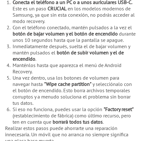
Conecta el teléfono a un PC o a unos auriculares USB-C.
Este es un paso
CRUCIAL
en los modelos modernos de
Samsung, ya que sin esta conexión, no podrás acceder al
modo recovery.
Con el teléfono conectado, mantén pulsados a la vez el
botón de bajar volumen y el botón de encendido
durante
unos 10 segundos hasta que la pantalla se apague.
Inmediatamente después, suelta el de bajar volumen y
mantén pulsados el
botón de subir volumen y el de
encendido
.
Manténlos hasta que aparezca el menú de Android
Recovery.
Una vez dentro, usa los botones de volumen para
navegar hasta
"Wipe cache partition"
y selecciónalo con
el botón de encendido. Esto borra archivos temporales
corruptos y a menudo soluciona el problema sin borrar
tus datos.
Si eso no funciona, puedes usar la opción
"Factory reset"
(restablecimiento de fábrica) como último recurso, pero
ten en cuenta que
borrará todos tus datos
.
Realizar estos pasos puede ahorrarte una reparación
innecesaria. Un móvil que no arranca no siempre significa
una placa base muerta.