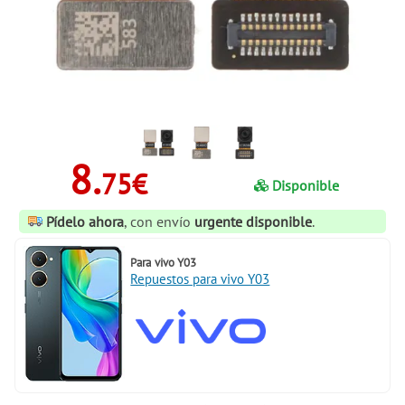
8.
75€
Disponible
Pídelo ahora
, con envío
urgente disponible
.
Para
vivo Y03
Repuestos para vivo Y03