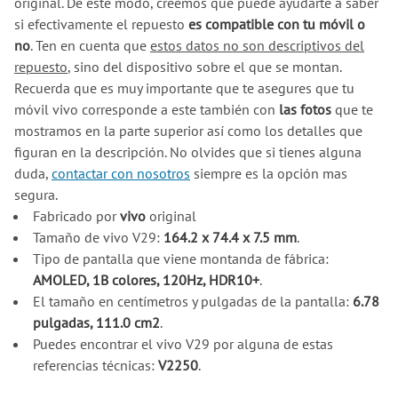
original. De este modo, creemos que puede ayudarte a saber
si efectivamente el repuesto
es compatible con tu móvil o
no
. Ten en cuenta que
estos datos no son descriptivos del
repuesto
, sino del dispositivo sobre el que se montan.
Recuerda que es muy importante que te asegures que tu
móvil vivo corresponde a este también con
las fotos
que te
mostramos en la parte superior así como los detalles que
figuran en la descripción. No olvides que si tienes alguna
duda,
contactar con nosotros
siempre es la opción mas
segura.
Fabricado por
vivo
original
Tamaño de vivo V29:
164.2 x 74.4 x 7.5 mm
.
Tipo de pantalla que viene montanda de fábrica:
AMOLED, 1B colores, 120Hz, HDR10+
.
El tamaño en centímetros y pulgadas de la pantalla:
6.78
pulgadas, 111.0 cm2
.
Puedes encontrar el vivo V29 por alguna de estas
referencias técnicas:
V2250
.