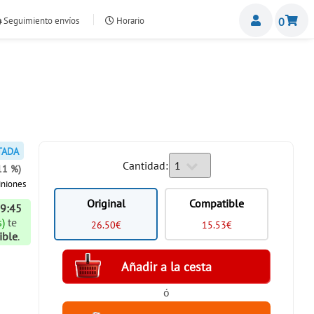
Miemb
Seguimiento envíos
Horario
0
nte.com
TADA
Cantidad:
11 %)
niones
Original
Compatible
19:45
)
te
26.50€
15.53€
ible
.
ó