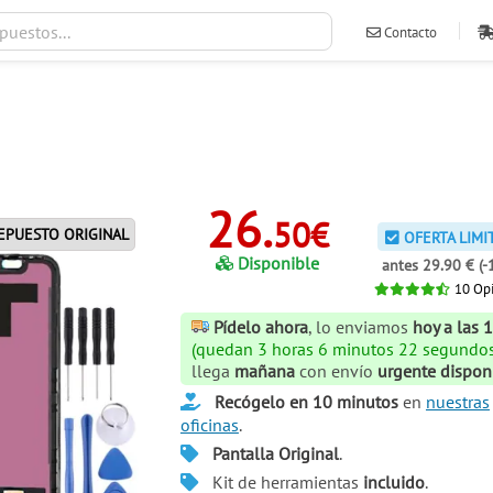
Contacto
ventas@ileva
26.
50€
EPUESTO ORIGINAL
OFERTA LIMI
Disponible
antes 29.90 € (-
10
Opi
Pídelo ahora
, lo enviamos
hoy a las 
(quedan 3 horas 6 minutos 20 segundos
llega
mañana
con envío
urgente dispon
Recógelo en 10 minutos
en
nuestras
oficinas
.
Pantalla Original
.
Kit de herramientas
incluido
.