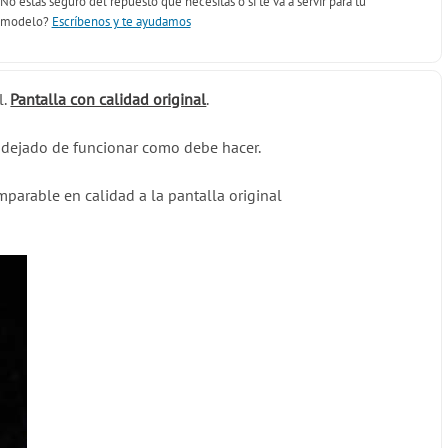
No estás seguro del repuesto que necesitas o si te va a servir para tu
modelo?
Escríbenos y te ayudamos
l.
Pantalla con calidad original
.
ha dejado de funcionar como debe hacer.
mparable en calidad a la pantalla original