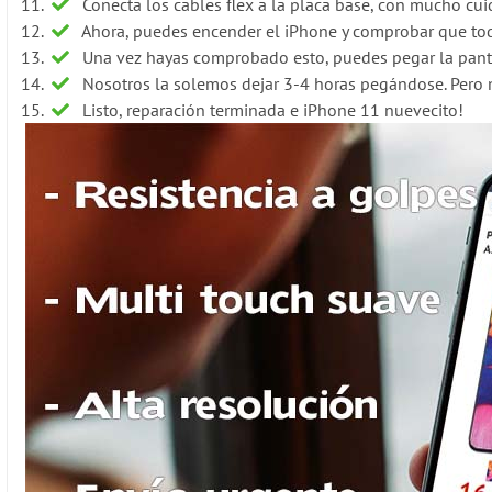
Conecta los cables flex a la placa base, con mucho cui
Ahora, puedes encender el iPhone y comprobar que tod
Una vez hayas comprobado esto, puedes pegar la pant
Nosotros la solemos dejar 3-4 horas pegándose. Pero n
Listo, reparación terminada e iPhone 11 nuevecito!