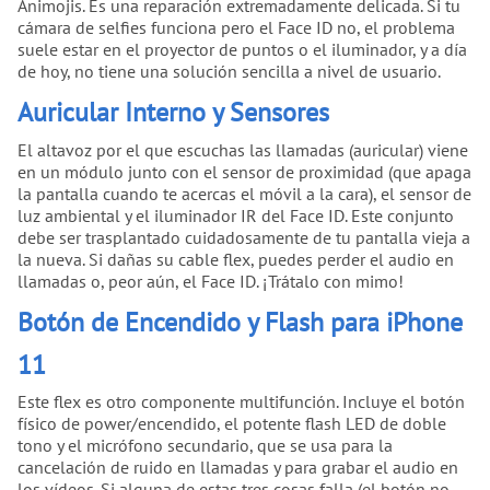
Animojis. Es una reparación extremadamente delicada. Si tu
cámara de selfies funciona pero el Face ID no, el problema
suele estar en el proyector de puntos o el iluminador, y a día
de hoy, no tiene una solución sencilla a nivel de usuario.
Auricular Interno y Sensores
El altavoz por el que escuchas las llamadas (auricular) viene
en un módulo junto con el sensor de proximidad (que apaga
la pantalla cuando te acercas el móvil a la cara), el sensor de
luz ambiental y el iluminador IR del Face ID. Este conjunto
debe ser trasplantado cuidadosamente de tu pantalla vieja a
la nueva. Si dañas su cable flex, puedes perder el audio en
llamadas o, peor aún, el Face ID. ¡Trátalo con mimo!
Botón de Encendido y Flash para iPhone
11
Este flex es otro componente multifunción. Incluye el botón
físico de power/encendido, el potente flash LED de doble
tono y el micrófono secundario, que se usa para la
cancelación de ruido en llamadas y para grabar el audio en
los vídeos. Si alguna de estas tres cosas falla (el botón no