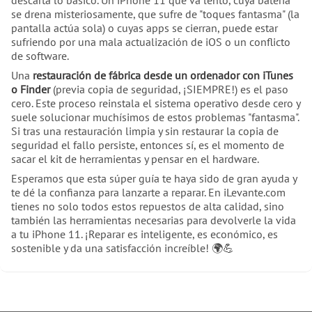
descarta lo básico. Un iPhone 11 que va lento, cuya batería
se drena misteriosamente, que sufre de "toques fantasma" (la
pantalla actúa sola) o cuyas apps se cierran, puede estar
sufriendo por una mala actualización de iOS o un conflicto
de software.
Una
restauración de fábrica desde un ordenador con iTunes
o Finder
(previa copia de seguridad, ¡SIEMPRE!) es el paso
cero. Este proceso reinstala el sistema operativo desde cero y
suele solucionar muchísimos de estos problemas "fantasma".
Si tras una restauración limpia y sin restaurar la copia de
seguridad el fallo persiste, entonces sí, es el momento de
sacar el kit de herramientas y pensar en el hardware.
Esperamos que esta súper guía te haya sido de gran ayuda y
te dé la confianza para lanzarte a reparar. En iLevante.com
tienes no solo todos estos repuestos de alta calidad, sino
también las herramientas necesarias para devolverle la vida
a tu iPhone 11. ¡Reparar es inteligente, es económico, es
sostenible y da una satisfacción increíble! 🌍💪