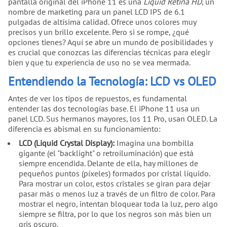
pantalla original del iPhone 11 es una
Liquid Retina HD
, un
nombre de marketing para un panel LCD IPS de 6.1
pulgadas de altísima calidad. Ofrece unos colores muy
precisos y un brillo excelente. Pero si se rompe, ¿qué
opciones tienes? Aquí se abre un mundo de posibilidades y
es crucial que conozcas las diferencias técnicas para elegir
bien y que tu experiencia de uso no se vea mermada.
Entendiendo la Tecnología: LCD vs OLED
Antes de ver los tipos de repuestos, es fundamental
entender las dos tecnologías base. El iPhone 11 usa un
panel LCD. Sus hermanos mayores, los 11 Pro, usan OLED. La
diferencia es abismal en su funcionamiento:
LCD (Liquid Crystal Display):
Imagina una bombilla
gigante (el "backlight" o retroiluminación) que está
siempre encendida. Delante de ella, hay millones de
pequeños puntos (píxeles) formados por cristal líquido.
Para mostrar un color, estos cristales se giran para dejar
pasar más o menos luz a través de un filtro de color. Para
mostrar el negro, intentan bloquear toda la luz, pero algo
siempre se filtra, por lo que los negros son más bien un
gris oscuro.