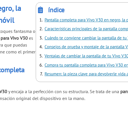
gro, la
índice
móvil
Pantalla completa para Vivo V30 en negro, la p
Características principales de la pantalla com
 toques fantasma o
Cuándo te conviene cambiar la pantalla de tu
 para Vivo V30
es
ara que puedas
Consejos de prueba y montaje de la pantalla 
one como el primer
Ventajas de cambiar la pantalla de tu Vivo V3
Compra tu pantalla completa para Vivo V30 e
 completa
Resumen: la pieza clave para devolverle vida 
 V30
y encaja a la perfección con su estructura. Se trata de una
pan
nsación original del dispositivo en la mano.