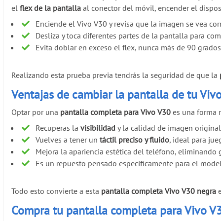
el
flex de la pantalla
al conector del móvil, encender el dispos
Enciende el Vivo V30 y revisa que la imagen se vea cor
Desliza y toca diferentes partes de la pantalla para comp
Evita doblar en exceso el flex, nunca más de 90 grado
Realizando esta prueba previa tendrás la seguridad de que la
Ventajas de cambiar la pantalla de tu Viv
Optar por una
pantalla completa para Vivo V30
es una forma m
Recuperas la
visibilidad
y la calidad de imagen original
Vuelves a tener un
táctil preciso y fluido
, ideal para jue
Mejora la apariencia estética del teléfono, eliminando g
Es un repuesto pensado específicamente para el modelo
Todo esto convierte a esta
pantalla completa Vivo V30 negra
e
Compra tu pantalla completa para Vivo V