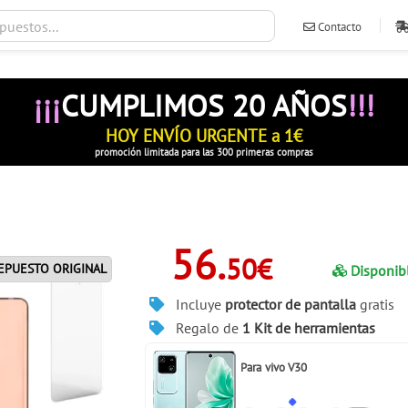
Contacto
ventas@ileva
¡¡¡
CUMPLIMOS 20 AÑOS
!!!
HOY ENVÍO URGENTE a 1€
promoción limitada para las 300 primeras compras
56.
50€
EPUESTO ORIGINAL
Disponib
Incluye
protector de pantalla
gratis
Regalo de
1 Kit de herramientas
Para
vivo V30