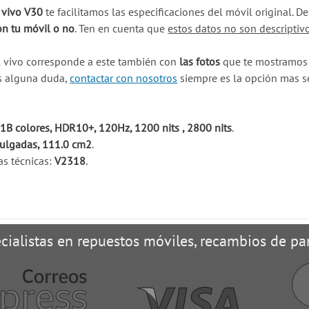
 vivo V30
te facilitamos las especificaciones del móvil original.
on tu móvil o no
. Ten en cuenta que
estos datos no son descriptiv
l vivo corresponde a este también con
las fotos
que te mostramos e
es alguna duda,
contactar con nosotros
siempre es la opción mas s
B colores, HDR10+, 120Hz, 1200 nits , 2800 nits
.
pulgadas, 111.0 cm2
.
as técnicas:
V2318
.
cialistas en repuestos móviles, recambios de pan