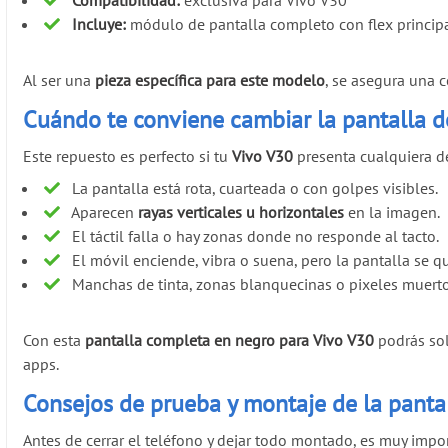
Compatibilidad:
exclusiva para Vivo V30
Incluye:
módulo de pantalla completo con flex princip
Al ser una
pieza específica para este modelo
, se asegura una c
Cuándo te conviene cambiar la pantalla d
Este repuesto es perfecto si tu
Vivo V30
presenta cualquiera d
La pantalla está rota, cuarteada o con golpes visibles.
Aparecen
rayas verticales u horizontales
en la imagen.
El táctil falla o hay zonas donde no responde al tacto.
El móvil enciende, vibra o suena, pero la pantalla se q
Manchas de tinta, zonas blanquecinas o pixeles muerto
Con esta
pantalla completa en negro para Vivo V30
podrás sol
apps.
Consejos de prueba y montaje de la panta
Antes de cerrar el teléfono y dejar todo montado, es muy impo