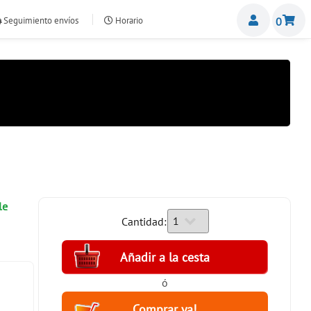
Miemb
Seguimiento envíos
Horario
0
nte.com
le
Cantidad:
ó