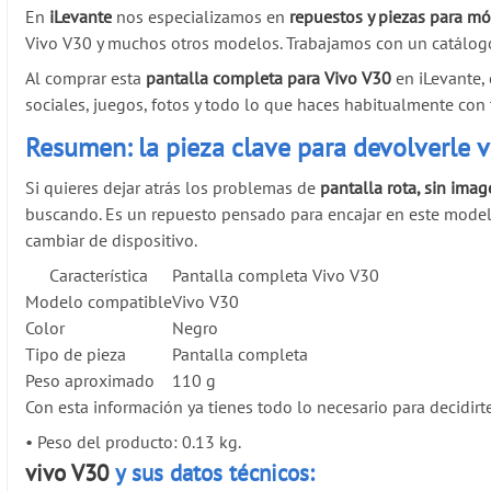
En
iLevante
nos especializamos en
repuestos y piezas para móv
Vivo V30 y muchos otros modelos. Trabajamos con un catálogo
Al comprar esta
pantalla completa para Vivo V30
en iLevante, 
sociales, juegos, fotos y todo lo que haces habitualmente con 
Resumen: la pieza clave para devolverle v
Si quieres dejar atrás los problemas de
pantalla rota, sin imag
buscando. Es un repuesto pensado para encajar en este modelo
cambiar de dispositivo.
Característica
Pantalla completa Vivo V30
Modelo compatible
Vivo V30
Color
Negro
Tipo de pieza
Pantalla completa
Peso aproximado
110 g
Con esta información ya tienes todo lo necesario para decidirt
•
Peso del producto: 0.13 kg.
vivo V30
y sus datos técnicos: