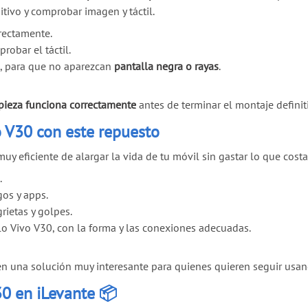
itivo y comprobar imagen y táctil.
rectamente.
robar el táctil.
s, para que no aparezcan
pantalla negra o rayas
.
pieza funciona correctamente
antes de terminar el montaje definit
o V30 con este repuesto
uy eficiente de alargar la vida de tu móvil sin gastar lo que cos
.
gos y apps.
rietas y golpes.
 Vivo V30, con la forma y las conexiones adecuadas.
n una solución muy interesante para quienes quieren seguir usa
30 en iLevante 📦