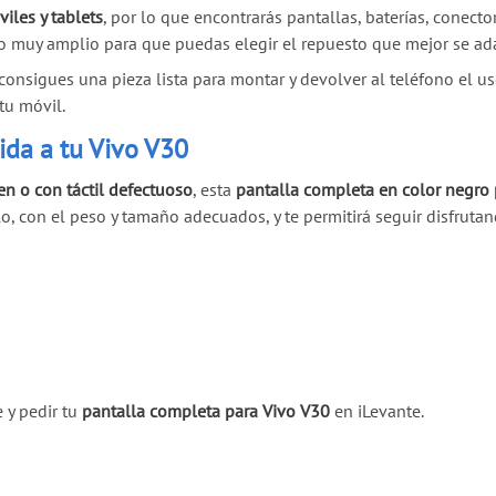
iles y tablets
, por lo que encontrarás pantallas, baterías, conect
 muy amplio para que puedas elegir el repuesto que mejor se adap
consigues una pieza lista para montar y devolver al teléfono el u
tu móvil.
ida a tu Vivo V30
en o con táctil defectuoso
, esta
pantalla completa en color negro
, con el peso y tamaño adecuados, y te permitirá seguir disfruta
e y pedir tu
pantalla completa para Vivo V30
en iLevante.