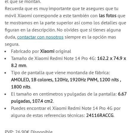
el que se montan.
Recuerda que es muy importante que te asegures que tu
móvil Xiaomi corresponde a este también con
las fotos
que
te mostramos en la parte superior así como los detalles que
figuran en la descripción. No olvides que si tienes alguna
duda,
contactar con nosotros
siempre es la opción mas
segura.
Fabricado por
Xiaomi
original
Tamaño de Xiaomi Redmi Note 14 Pro 4G:
162.2 x 74.9 x
8.2 mm
.
Tipo de pantalla que viene montanda de fábrica:
AMOLED, 1B colores, 120Hz, 1920Hz PWM, 1200 nits ,
1800 nits
.
El tamaño en centímetros y pulgadas de la pantalla:
6.67
pulgadas, 107.4 cm2
.
Puedes encontrar el Xiaomi Redmi Note 14 Pro 4G por
alguna de estas referencias técnicas:
24116RACCG
.
PVP:
26.90
€
Disponible