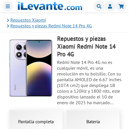
Menu
Buscar
Mi
Repuestos Xiaomi
Repuestos y piezas Redmi Note 14 Pro 4G
Repuestos y piezas
Xiaomi Redmi Note 14
Pro 4G
Redmi Note 14 Pro 4G no es
cualquier móvil, es una
revolución en tu bolsillo. Con su
pantalla AMOLED de 6.67 inches
(107.4 cm2) que despliega 1B
colors a 120Hz y 1800 nits, este
dispositivo lanzado el 10 de
enero de 2025 ha marcado
tendencia. Y, seamos sinceros,
ningún móvil es perfecto: las
pantallas, el display LCD, la placa
Pantalla completa
Batería
base y la batería son las piezas