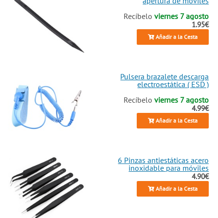
apertura de móviles
Recíbelo
viernes 7 agosto
1.95€
Añadir a la Cesta
Pulsera brazalete descarga
electroestática ( ESD )
Recíbelo
viernes 7 agosto
4.99€
Añadir a la Cesta
6 Pinzas antiestáticas acero
inoxidable para móviles
4.90€
Añadir a la Cesta