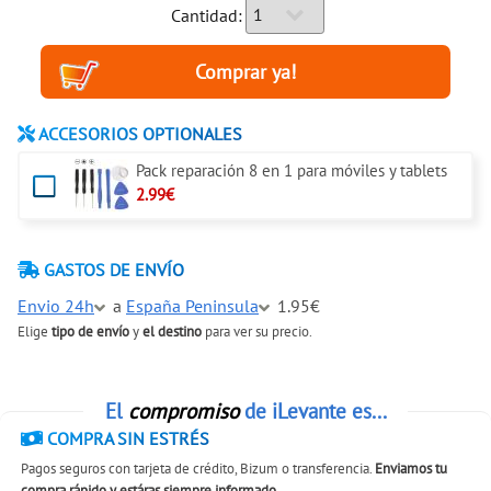
Cantidad:
ACCESORIOS OPTIONALES
Pack reparación 8 en 1 para móviles y tablets
2.99€
GASTOS DE ENVÍO
Envio 24h
a
España Peninsula
1.95€
Elige
tipo de envío
y
el destino
para ver su precio.
El
compromiso
de iLevante es...
COMPRA SIN ESTRÉS
Pagos seguros con tarjeta de crédito, Bizum o transferencia.
Enviamos tu
compra rápido y estáras siempre informado
.