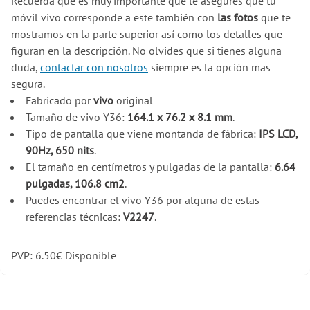
Recuerda que es muy importante que te asegures que tu
móvil vivo corresponde a este también con
las fotos
que te
mostramos en la parte superior así como los detalles que
figuran en la descripción. No olvides que si tienes alguna
duda,
contactar con nosotros
siempre es la opción mas
segura.
Fabricado por
vivo
original
Tamaño de vivo Y36:
164.1 x 76.2 x 8.1 mm
.
Tipo de pantalla que viene montanda de fábrica:
IPS LCD,
90Hz, 650 nits
.
El tamaño en centímetros y pulgadas de la pantalla:
6.64
pulgadas, 106.8 cm2
.
Puedes encontrar el vivo Y36 por alguna de estas
referencias técnicas:
V2247
.
PVP:
6.50
€
Disponible