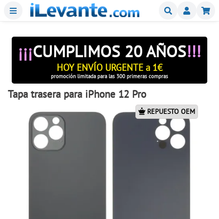
Menu
Buscar
Mi
¡¡¡
CUMPLIMOS 20 AÑOS
!!!
HOY ENVÍO URGENTE a 1€
promoción limitada para las 300 primeras compras
Tapa trasera para iPhone 12 Pro
REPUESTO OEM