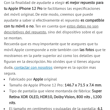
Con la finalidad de ayudarte a elegir
el mejor repuesto para
tu Apple iPhone 12 Pro
te facilitamos las especificaciones
del móvil original. De este modo, creemos que puede
ayudarte a saber si efectivamente el repuesto
es compatible
con tu móvil o no
. Ten en cuenta que
estos datos no son
descriptivos del repuesto
, sino del dispositivo sobre el que
se montan.
Recuerda que es muy importante que te asegures que tu
móvil Apple corresponde a este también con
las fotos
que te
mostramos en la parte superior así como los detalles que
figuran en la descripción. No olvides que si tienes alguna
duda,
contactar con nosotros
siempre es la opción mas
segura.
Fabricado por
Apple
original
Tamaño de Apple iPhone 12 Pro:
146.7 x 71.5 x 7.4 mm
.
Tipo de pantalla que viene montanda de fábrica:
Super
Retina XDR OLED, HDR10, Dolby Vision, 800 nits , 1200
nits
.
El tamaño en centímetros y pulgadas de la pantalla:
6.1