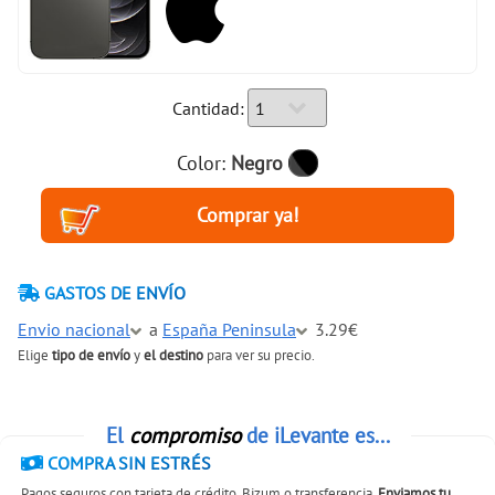
Cantidad:
Color:
Negro
GASTOS DE ENVÍO
Envio nacional
a
España Peninsula
3.29€
Elige
tipo de envío
y
el destino
para ver su precio.
El
compromiso
de iLevante es...
COMPRA SIN ESTRÉS
Pagos seguros con tarjeta de crédito, Bizum o transferencia.
Enviamos tu