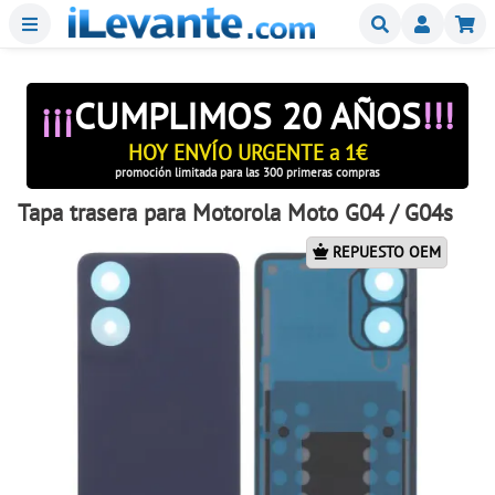
Menu
Buscar
Mi
¡¡¡
CUMPLIMOS 20 AÑOS
!!!
HOY ENVÍO URGENTE a 1€
promoción limitada para las 300 primeras compras
Tapa trasera para Motorola Moto G04 / G04s
REPUESTO OEM