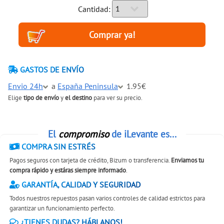
Cantidad:
GASTOS DE ENVÍO
Envio 24h
a
España Peninsula
1.95€
Elige
tipo de envío
y
el destino
para ver su precio.
El
compromiso
de iLevante es...
COMPRA SIN ESTRÉS
Pagos seguros con tarjeta de crédito, Bizum o transferencia.
Enviamos tu
compra rápido y estáras siempre informado
.
GARANTÍA, CALIDAD Y SEGURIDAD
Todos nuestros repuestos pasan varios controles de calidad estrictos para
garantizar un funcionamiento perfecto.
¿TIENES DUDAS? HÁBLANOS!