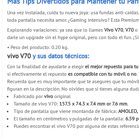
Más Tips Divertidos para Mantener tu Pan
Una vez instalada, cuida tu nueva joya: usa fundas anti-caídas
toda pantalla necesita amor. ¿Gaming intensivo? Esta Premium 
Explorando variaciones: ya sea que lo llames
Vivo V70
,
V70
o 
darle un upgrade sin el hype original, pero con todo el fun. ¡
•
Peso del producto: 0.20 kg.
vivo V70
y sus datos técnicos:
Con la finalidad de ayudarte a elegir
el mejor repuesto para tu
si efectivamente el repuesto
es compatible con tu móvil o no
.
Recuerda que es muy importante que te asegures que tu móvi
figuran en la descripción. No olvides que si tienes alguna dud
Fabricado por
vivo
original
Tamaño de vivo V70:
157.5 x 74.3 x 7.4 mm or 7.6 mm
.
Tipo de pantalla que viene montanda de fábrica:
AMOLED, 1
El tamaño en centímetros y pulgadas de la pantalla:
6.59 
Puedes encontrar el vivo V70 por alguna de estas referenci