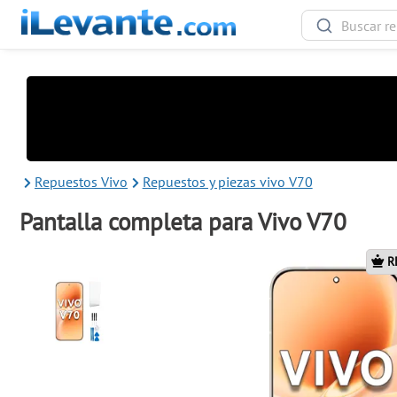
Repuestos Vivo
Repuestos y piezas vivo V70
Pantalla completa para Vivo V70
R