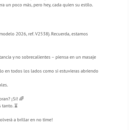
era un poco más, pero hey, cada quien su estilo.
modelo 2026, ref. V2538). Recuerda, estamos
tancia y no sobrecalientes – piensa en un masaje
zlo en todos los lados como si estuvieras abriendo
bles.
bran? ¡Sí! 🌈
 tanto. ⏳
lverá a brillar en no time!