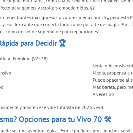
 ideal para multitarea, como chatear mientras ves un video. No m
rfecto para gamers y scrollers empedernidos. 😄
an tener bordes más gruesos o colores menos punchy, pero esta Pr
til, y ese flex cable que conecta todo como por arte de magia. Plus
¡es como un set de superhéroe para reparaciones!
Rápida para Decidir 🏆
alidad Premium (V2538)
Lenta o inconsisten
ensivo
Media, propensa a 
Puede opacarse al s
os
Más barata, pero m
A veces no
sabiamente y mantén ese vibe futurista de 2026 vivo!
ismo? Opciones para tu Vivo 70 🛠️
 puede ser una aventura épica. Pero si prefieres pros, muchos ser