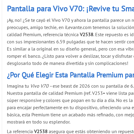
Pantalla para Vivo V70: ¡Revive tu Sm
¡Ay, no! ¿Se te cayó el Vivo V70 y ahora la pantalla parece u
preocupes, amigo techie, en iLevante.com tenemos la solución
calidad Premium, referencia técnica
V2538
. Este repuesto es 
con sus impresionantes 6.59 pulgadas que te hacen sentir como 
Es similar a la original en su diseño general, pero con esa vibr
romper el banco. ¿Listo para volver a deslizar, tocar y disfru
desglosarlo todo de manera divertida y sin complicaciones!
¿Por Qué Elegir Esta Pantalla Premium par
Imagina tu
Vivo V70
–ese beast de 2026 con su pantalla de 
Nuestra pantalla de calidad Premium (ref. V253
•
viene lista pa
súper responsive y colores que popan en tu día a día. No es la 
para encajar perfectamente en tu dispositivo, ofreciendo una e
básica, esta Premium tiene un acabado más refinado, con mejor 
mostrará en todo su esplendor.
La referencia
V2538
asegura que estás obteniendo un repuest