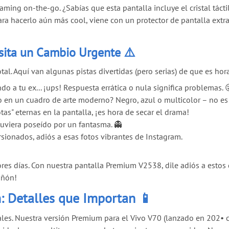
ming on-the-go. ¿Sabías que esta pantalla incluye el cristal tácti
para hacerlo aún más cool, viene con un protector de pantalla ext
sita un Cambio Urgente ⚠️
al. Aquí van algunas pistas divertidas (pero serias) de que es ho
do a tu ex... ¡ups! Respuesta errática o nula significa problemas. 
en un cuadro de arte moderno? Negro, azul o multicolor – no es un
tas" eternas en la pantalla, ¡es hora de secar el drama!
tuviera poseído por un fantasma. 👻
sionados, adiós a esas fotos vibrantes de Instagram.
res días. Con nuestra pantalla Premium V2538, dile adiós a estos
iñón!
: Detalles que Importan 📱
les. Nuestra versión Premium para el Vivo V70 (lanzado en 202
•
c