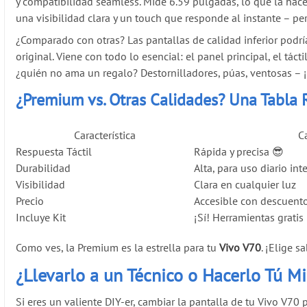
y compatibilidad seamless. Mide 6.59 pulgadas, lo que la hace
una visibilidad clara y un touch que responde al instante – pe
¿Comparado con otras? Las pantallas de calidad inferior podrí
original. Viene con todo lo esencial: el panel principal, el tác
¿quién no ama un regalo? Destornilladores, púas, ventosas – 
¿Premium vs. Otras Calidades? Una Tabla 
Característica
C
Respuesta Táctil
Rápida y precisa 😎
Durabilidad
Alta, para uso diario int
Visibilidad
Clara en cualquier luz
Precio
Accesible con descuent
Incluye Kit
¡Sí! Herramientas gratis
Como ves, la Premium es la estrella para tu
Vivo V70
. ¡Elige 
¿Llevarlo a un Técnico o Hacerlo Tú M
Si eres un valiente DIY-er, cambiar la pantalla de tu Vivo V70