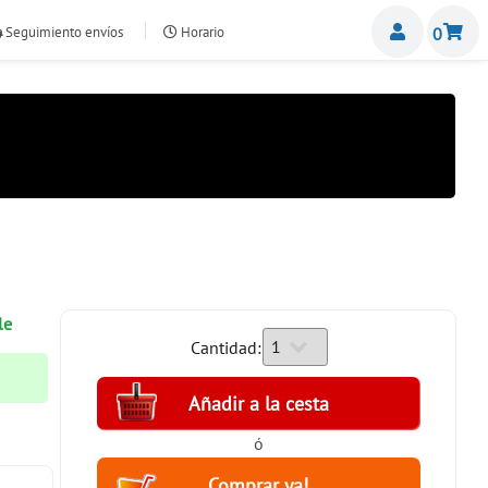
Miemb
Seguimiento envíos
Horario
0
nte.com
le
Cantidad:
ó