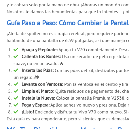
y te cobran solo por la mano de obra. ¡Ahorras un montón compa
Nosotros te damos las herramientas para que lo intentes – ¡in
Guía Paso a Paso: Cómo Cambiar la Pantal
¡Alerta de spoiler: no es cirugía cerebral, pero requiere pacien
hablando de una pantalla de 6.59 pulgadas, así que maneja c
Apaga y Prepárate:
Apaga tu V70 completamente. Descarg
Calienta los Bordes:
Usa un secador de pelo o pistola d
suave, no en un asado. 🔥
Inserta las Púas:
Con las púas del kit, deslízalas por l
un regalo. 🎁
Levanta con Ventosa:
Pon la ventosa en el centro y tira
Limpia el Marco:
Quita residuos de pegamento del chasi
Instala la Nueva:
Coloca la pantalla Premium V2538, con
Pega y Espera:
Aplica adhesivo nuevo y presiona. Deja r
¡Listo!
Enciende y disfruta tu Vivo V70 como nuevo. Si a
Esta guía es para empoderarte, pero si sientes que es demasiad