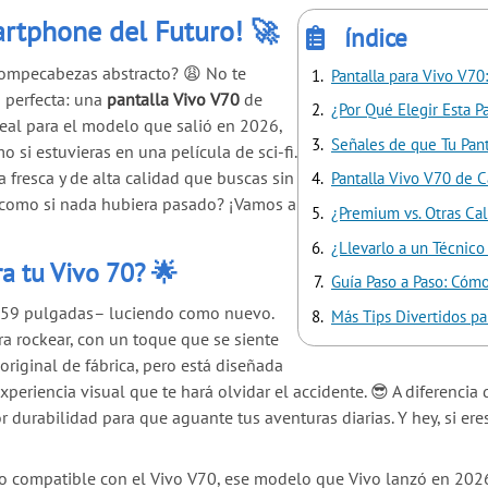
artphone del Futuro! 🚀
índice
n rompecabezas abstracto? 😩 No te
Pantalla para Vivo V70
 perfecta: una
pantalla Vivo V70
de
¿Por Qué Elegir Esta P
ideal para el modelo que salió en 2026,
Señales de que Tu Pan
si estuvieras en una película de sci-fi.
a fresca y de alta calidad que buscas sin
Pantalla Vivo V70 de 
tar como si nada hubiera pasado? ¡Vamos a
¿Premium vs. Otras Cal
¿Llevarlo a un Técnico
a tu Vivo 70? 🌟
Guía Paso a Paso: Cómo
6.59 pulgadas– luciendo como nuevo.
Más Tips Divertidos p
ra rockear, con un toque que se siente
original de fábrica, pero está diseñada
xperiencia visual que te hará olvidar el accidente. 😎 A diferenci
durabilidad para que aguante tus aventuras diarias. Y hey, si eres
o compatible con el Vivo V70, ese modelo que Vivo lanzó en 202