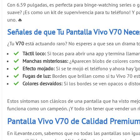
Con 6.59 pulgadas, es perfecta para binge-watching series o ga
suave? ¡Es como un kit de supervivencia para tu teléfono! Y 
uno. 🔥
Señales de que Tu Pantalla Vivo V70 Nece
¿Tu
V70
está actuando raro? No esperes a que sea un drama tot
Táctil loco:
Si tocas para abrir una app y termina llaman
Manchas misteriosas:
¿Aparecen blobs de colores como 
Efecto mojado:
Si se te mojó el teléfono y ahora hay "go
Fugas de luz:
Bordes que brillan como si tu Vivo 70 es
Colores desvaídos:
Si los bordes se ven opacos o distor
Estos síntomas son clásicos de una pantalla que ha visto mejo
funciona como un campeón. ¡Y todo sin tener que vender un r
Pantalla Vivo V70 de Calidad Premium
En iLevante.com, sabemos que no todas las pantallas son igua