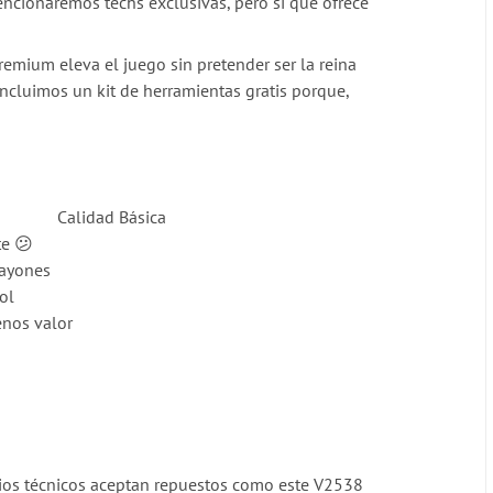
encionaremos techs exclusivas, pero sí que ofrece
emium eleva el juego sin pretender ser la reina
, incluimos un kit de herramientas gratis porque,
Calidad Básica
te 😕
rayones
ol
enos valor
vicios técnicos aceptan repuestos como este V2538