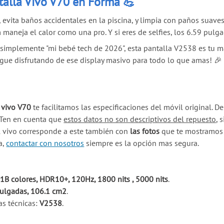
talla Vivo V70 en Forma 💪
, evita baños accidentales en la piscina, y limpia con paños suave
maneja el calor como una pro. Y si eres de selfies, los 6.59 pulg
simplemente "mi bebé tech de 2026", esta pantalla V2538 es tu m
Sigue disfrutando de ese display masivo para todo lo que amas! 🎉
 vivo V70
te facilitamos las especificaciones del móvil original.
 Ten en cuenta que
estos datos no son descriptivos del repuesto
, 
l vivo corresponde a este también con
las fotos
que te mostramos e
a,
contactar con nosotros
siempre es la opción mas segura.
B colores, HDR10+, 120Hz, 1800 nits , 5000 nits
.
pulgadas, 106.1 cm2
.
as técnicas:
V2538
.