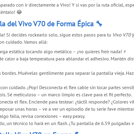
rado con ir directamente a Vivo! Y si vas por la ruta oficial, esp
téntalo! 😂
la del Vivo V70 de Forma Épica 🔧
cia! Si decides rockearlo solo, sigue estos pasos para tu
Vivo V70
(
on cuidado. Vamos allá:
a estática tocando algo metálico – ¡no quieres freír nada! ⚡
e calor a baja temperatura para ablandar el adhesivo. Mantén dis
os bordes. Muévelas gentilmente para separar la pantalla vieja. Ha
 con cuidado. ¡Pop! Desconecta el flex cable sin tocar partes sensi
s. Sé meticuloso – un marco limpio es clave para el fit perfecto.
ecta el flex. Enciende para testear: ¿táctil responde? ¿Colores vi
eposar unas horas – ve a ver un episodio de tu serie fave mientras
lgo falla, revisa conexiones – easy peasy.
o, un técnico lo hará en un flash. ¡Tu pantalla de 6.59 pulgadas vo