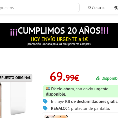
Contacto
ventas@ileva
¡¡¡
CUMPLIMOS 20 AÑOS
!!!
HOY ENVÍO URGENTE a 1€
promoción limitada para las 300 primeras compras
69.
99€
EPUESTO ORIGINAL
Disponib
Pídelo ahora
, con envío
urgente
disponible
.
Incluye
Kit de destornilladores gratis
.
REGALO:
1 protector de pantalla.