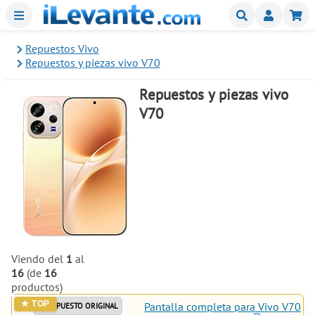
Menu
Buscar
Mi
Repuestos Vivo
Repuestos y piezas vivo V70
Repuestos y piezas vivo
V70
Viendo del
1
al
16
(de
16
productos)
Pantalla completa para Vivo V70
REPUESTO ORIGINAL