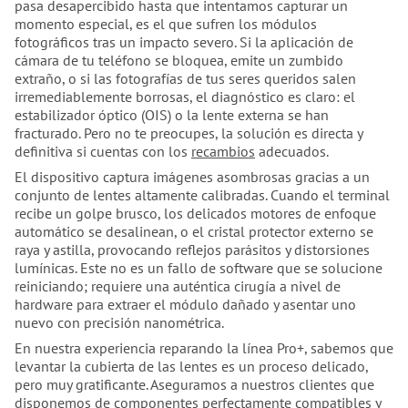
pasa desapercibido hasta que intentamos capturar un
momento especial, es el que sufren los módulos
fotográficos tras un impacto severo. Si la aplicación de
cámara de tu teléfono se bloquea, emite un zumbido
extraño, o si las fotografías de tus seres queridos salen
irremediablemente borrosas, el diagnóstico es claro: el
estabilizador óptico (OIS) o la lente externa se han
fracturado. Pero no te preocupes, la solución es directa y
definitiva si cuentas con los
recambios
adecuados.
El dispositivo captura imágenes asombrosas gracias a un
conjunto de lentes altamente calibradas. Cuando el terminal
recibe un golpe brusco, los delicados motores de enfoque
automático se desalinean, o el cristal protector externo se
raya y astilla, provocando reflejos parásitos y distorsiones
lumínicas. Este no es un fallo de software que se solucione
reiniciando; requiere una auténtica cirugía a nivel de
hardware para extraer el módulo dañado y asentar uno
nuevo con precisión nanométrica.
En nuestra experiencia reparando la línea Pro+, sabemos que
levantar la cubierta de las lentes es un proceso delicado,
pero muy gratificante. Aseguramos a nuestros clientes que
disponemos de
componentes
perfectamente compatibles y