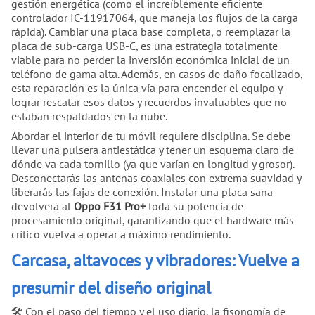
gestión energética (como el increíblemente eficiente
controlador IC-11917064, que maneja los flujos de la carga
rápida). Cambiar una placa base completa, o reemplazar la
placa de sub-carga USB-C, es una estrategia totalmente
viable para no perder la inversión económica inicial de un
teléfono de gama alta. Además, en casos de daño focalizado,
esta reparación es la única vía para encender el equipo y
lograr rescatar esos datos y recuerdos invaluables que no
estaban respaldados en la nube.
Abordar el interior de tu móvil requiere disciplina. Se debe
llevar una pulsera antiestática y tener un esquema claro de
dónde va cada tornillo (ya que varían en longitud y grosor).
Desconectarás las antenas coaxiales con extrema suavidad y
liberarás las fajas de conexión. Instalar una placa sana
devolverá al
Oppo F31 Pro+
toda su potencia de
procesamiento original, garantizando que el hardware más
crítico vuelva a operar a máximo rendimiento.
Carcasa, altavoces y vibradores: Vuelve a
presumir del diseño original
🛠️ Con el paso del tiempo y el uso diario, la fisonomía de