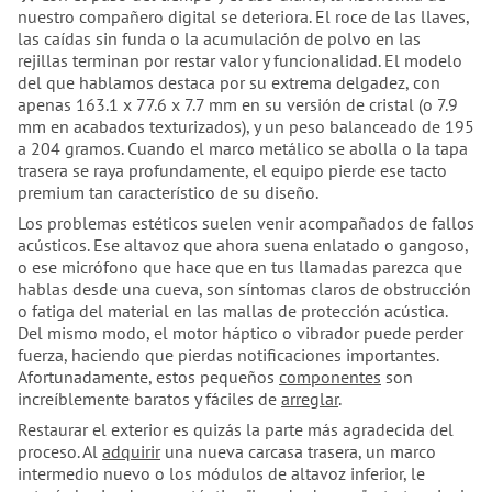
nuestro compañero digital se deteriora. El roce de las llaves,
las caídas sin funda o la acumulación de polvo en las
rejillas terminan por restar valor y funcionalidad. El modelo
del que hablamos destaca por su extrema delgadez, con
apenas 163.1 x 77.6 x 7.7 mm en su versión de cristal (o 7.9
mm en acabados texturizados), y un peso balanceado de 195
a 204 gramos. Cuando el marco metálico se abolla o la tapa
trasera se raya profundamente, el equipo pierde ese tacto
premium tan característico de su diseño.
Los problemas estéticos suelen venir acompañados de fallos
acústicos. Ese altavoz que ahora suena enlatado o gangoso,
o ese micrófono que hace que en tus llamadas parezca que
hablas desde una cueva, son síntomas claros de obstrucción
o fatiga del material en las mallas de protección acústica.
Del mismo modo, el motor háptico o vibrador puede perder
fuerza, haciendo que pierdas notificaciones importantes.
Afortunadamente, estos pequeños
componentes
son
increíblemente baratos y fáciles de
arreglar
.
Restaurar el exterior es quizás la parte más agradecida del
proceso. Al
adquirir
una nueva carcasa trasera, un marco
intermedio nuevo o los módulos de altavoz inferior, le