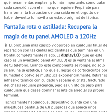
qué herramientas emplear y, lo más importante, cómo tratar
cada conexión con el mimo que requiere. Prepárate para
transformar la frustración de una caída en el orgullo de
haber devuelto tu móvil a su estado original de fábrica.
Pantalla rota o astillada: Recupera la
magia de tu panel AMOLED a 120Hz
📱 El problema más clásico y doloroso en cualquier taller de
reparación son las caídas accidentales que terminan en un
frontal completamente rajado. El
display LCD
(que en este
caso es un avanzado panel AMOLED) es la ventana al alma
de tu teléfono. Cuando este componente se rompe, no solo
se arruina la estética, sino que el riesgo de cortocircuitos por
humedad o polvo se multiplica exponencialmente. Retirar el
adhesivo térmico con cuidado y separar el cristal fracturado
del chasis requiere paciencia, pero es un rito de paso para
cualquiera que desee dominar el arte de
arreglar
su propio
terminal.
Técnicamente hablando, el dispositivo cuenta con una
majestuosa pantalla de 6.8 pulgadas que abarca unos
impresionantes 112.8 cm2 de área visual. Estamos hablando