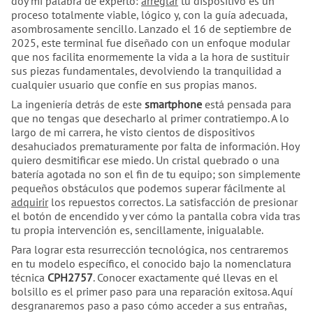
doy mi palabra de experto:
arreglar
tu dispositivo es un
proceso totalmente viable, lógico y, con la guía adecuada,
asombrosamente sencillo. Lanzado el 16 de septiembre de
2025, este terminal fue diseñado con un enfoque modular
que nos facilita enormemente la vida a la hora de sustituir
sus piezas fundamentales, devolviendo la tranquilidad a
cualquier usuario que confíe en sus propias manos.
La ingeniería detrás de este
smartphone
está pensada para
que no tengas que desecharlo al primer contratiempo. A lo
largo de mi carrera, he visto cientos de dispositivos
desahuciados prematuramente por falta de información. Hoy
quiero desmitificar ese miedo. Un cristal quebrado o una
batería agotada no son el fin de tu equipo; son simplemente
pequeños obstáculos que podemos superar fácilmente al
adquirir
los repuestos correctos. La satisfacción de presionar
el botón de encendido y ver cómo la pantalla cobra vida tras
tu propia intervención es, sencillamente, inigualable.
Para lograr esta resurrección tecnológica, nos centraremos
en tu modelo específico, el conocido bajo la nomenclatura
técnica
CPH2757
. Conocer exactamente qué llevas en el
bolsillo es el primer paso para una reparación exitosa. Aquí
desgranaremos paso a paso cómo acceder a sus entrañas,