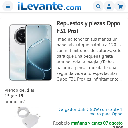
Menu
Buscar
Mi
Repuestos y piezas Oppo
F31 Pro+
Imagina tener en tus manos un
panel visual que palpita a 120Hz
con mil millones de colores, solo
para que una pequeña grieta
arruine toda la magia. ¿Te has
parado a pensar que darle una
segunda vida a tu espectacular
Oppo F31 Pro+ es infinitamente
más inteligente para tu bolsillo
Viendo del
1
al
que salir corriendo a comprar un
15
(de
15
modelo recién salido de la caja?
productos)
No tienes por qué despedirte de
esa alucinante pantalla AMOLED
Cargador USB C 80W con cable 1
de 6.8 pulgadas ni de sus 1600
metro para Oppo
nits de brillo cegador por un
Recíbelo
mañana viernes 07 agosto
simple descuido. Reparar tu
9.99€