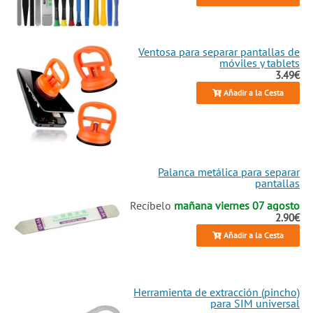
sólidos e impecables en tu mano,
rindiendo tal como lo hacía aquel
espectacular 16 de septiembre de
2025 cuando se lanzó al mundo.
Ventosa para separar pantallas de
móviles y tablets
Así que descarta la idea de vaciar
3.49€
tus ahorros en equipos nuevos de
gama dudosa; elige la excelencia
Añadir a la Cesta
en piezas, devuélvele a tu móvil
su gloria de fábrica y sigue
disfrutando de tu tecnología al
máximo nivel.
Palanca metálica para separar
pantallas
Recíbelo
mañana viernes 07 agosto
2.90€
Añadir a la Cesta
Herramienta de extracción (pincho)
para SIM universal