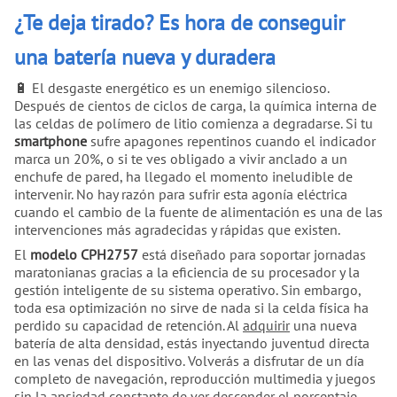
¿Te deja tirado? Es hora de conseguir
una batería nueva y duradera
🔋 El desgaste energético es un enemigo silencioso.
Después de cientos de ciclos de carga, la química interna de
las celdas de polímero de litio comienza a degradarse. Si tu
smartphone
sufre apagones repentinos cuando el indicador
marca un 20%, o si te ves obligado a vivir anclado a un
enchufe de pared, ha llegado el momento ineludible de
intervenir. No hay razón para sufrir esta agonía eléctrica
cuando el cambio de la fuente de alimentación es una de las
intervenciones más agradecidas y rápidas que existen.
El
modelo CPH2757
está diseñado para soportar jornadas
maratonianas gracias a la eficiencia de su procesador y la
gestión inteligente de su sistema operativo. Sin embargo,
toda esa optimización no sirve de nada si la celda física ha
perdido su capacidad de retención. Al
adquirir
una nueva
batería de alta densidad, estás inyectando juventud directa
en las venas del dispositivo. Volverás a disfrutar de un día
completo de navegación, reproducción multimedia y juegos
sin la ansiedad constante de ver descender el porcentaje.