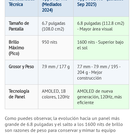
Técnica
(Mediados
Sep 2025)
2024)
Tamaño de
6.7 pulgadas
6.8 pulgadas (112.8 cm2)
Pantalla
(108.0 cm2)
- Mayor área visual
Brillo
950 nits
1600 nits - Superior bajo
Máximo
el sol
(Pico)
Grosor y Peso
7.9 mm / 177 g
7.7 mm - 7.9 mm / 195 -
204 g - Mejor
construcción
Tecnología
AMOLED, 1B
AMOLED de nueva
de Panel
colores, 120Hz
generación, 120Hz, más
eficiente
Como puedes observar, la evolución hacia un panel más
grande de 6.8 pulgadas y el salto a los 1600 nits de brillo
son razones de peso para conservar y mimar tu equipo