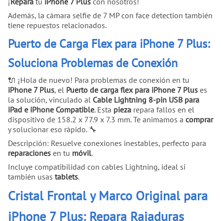
¡
Repara
tu
iPhone 7 Plus
con nosotros!
Además, la cámara selfie de 7 MP con face detection también
tiene repuestos relacionados.
Puerto de Carga Flex para iPhone 7 Plus:
Soluciona Problemas de Conexión
🔌 ¡Hola de nuevo! Para problemas de conexión en tu
iPhone 7 Plus
, el
Puerto de carga flex para iPhone 7 Plus
es
la solución, vinculado al
Cable Lightning 8-pin USB para
iPad e iPhone Compatible
. Esta
pieza
repara fallos en el
dispositivo de 158.2 x 77.9 x 7.3 mm. Te animamos a
comprar
y solucionar eso rápido. 🔧
Descripción: Resuelve conexiones inestables, perfecto para
reparaciones
en tu
móvil
.
Incluye compatibilidad con cables Lightning, ideal si
también usas
tablets
.
Cristal Frontal y Marco Original para
iPhone 7 Plus: Repara Rajaduras