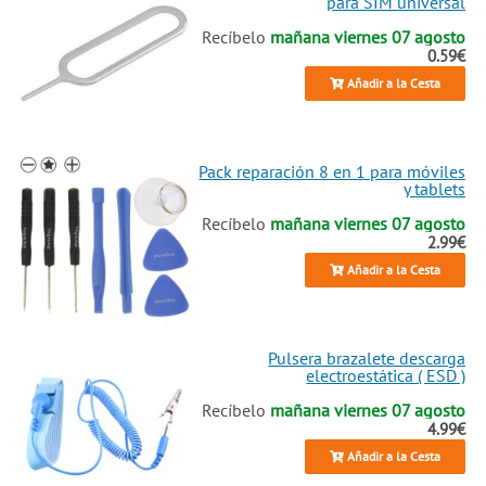
para SIM universal
Recíbelo
mañana viernes 07 agosto
0.59€
Añadir a la Cesta
Pack reparación 8 en 1 para móviles
y tablets
Recíbelo
mañana viernes 07 agosto
2.99€
Añadir a la Cesta
Pulsera brazalete descarga
electroestática ( ESD )
Recíbelo
mañana viernes 07 agosto
4.99€
Añadir a la Cesta