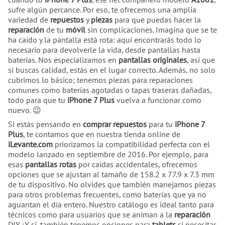
sufre algún percance. Por eso, te ofrecemos una amplia
variedad de
repuestos
y
piezas
para que puedas hacer la
reparación
de tu
móvil
sin complicaciones. Imagina que se te
ha caído y la pantalla está rota: aquí encontrarás todo lo
necesario para devolverle la vida, desde pantallas hasta
baterías. Nos especializamos en
pantallas originales
, así que
si buscas calidad, estás en el lugar correcto. Además, no solo
cubrimos lo básico; tenemos piezas para reparaciones
comunes como baterías agotadas o tapas traseras dañadas,
todo para que tu
iPhone 7 Plus
vuelva a funcionar como
nuevo. 😉
Si estás pensando en
comprar repuestos
para tu
iPhone 7
Plus
, te contamos que en nuestra tienda online de
iLevante.com
priorizamos la compatibilidad perfecta con el
modelo lanzado en septiembre de 2016. Por ejemplo, para
esas
pantallas rotas
por caídas accidentales, ofrecemos
opciones que se ajustan al tamaño de 158.2 x 77.9 x 7.3 mm
de tu dispositivo. No olvides que también manejamos piezas
para otros problemas frecuentes, como baterías que ya no
aguantan el día entero. Nuestro catálogo es ideal tanto para
técnicos como para usuarios que se animan a la
reparación
DIY. ¡Y sí, también tenemos opciones para
tablets
si necesitas