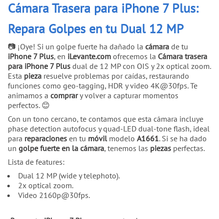
Cámara Trasera para iPhone 7 Plus:
Repara Golpes en tu Dual 12 MP
📷 ¡Oye! Si un golpe fuerte ha dañado la
cámara
de tu
iPhone 7 Plus
, en
iLevante.com
ofrecemos la
Cámara trasera
para iPhone 7 Plus
dual de 12 MP con OIS y 2x optical zoom.
Esta
pieza
resuelve problemas por caídas, restaurando
funciones como geo-tagging, HDR y video 4K@30fps. Te
animamos a
comprar
y volver a capturar momentos
perfectos. 😊
Con un tono cercano, te contamos que esta cámara incluye
phase detection autofocus y quad-LED dual-tone flash, ideal
para
reparaciones
en tu
móvil
modelo
A1661
. Si se ha dado
un
golpe fuerte en la cámara
, tenemos las
piezas
perfectas.
Lista de features:
Dual 12 MP (wide y telephoto).
2x optical zoom.
Video 2160p@30fps.