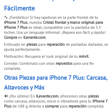
Fácilmente
🔧 ¡Fantástico! Si hay rajaduras en la parte frontal de tu
iPhone 7 Plus
, nuestra
Cristal frontal y marco original para
iPhone 7 Plus
es ideal, compatible con la pantalla de 5.5
inches. Usa un lenguaje informal: ¡Repara eso fácil y rápido!
Compra
en
iLevante.com
.
Enfocado en
piezas
para
reparación
de pantallas dañadas, se
ajusta perfectamente.
Motivación: Recupera el look original de tu
móvil
.
Consejo: Combínalo con otras
repuestos
para una fix
completa.
Otras Piezas para iPhone 7 Plus: Carcasa,
Altavoces y Más
🔊 ¡Por último! En
iLevante.com
, ofrecemos otras
piezas
como carcasa, altavoces, micro o vibradores para tu
iPhone 7
Plus
de 188 g. Alienta a
comprar
para
reparación
completa.