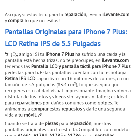
Así que, si estás listo para la
reparación
, ¡ven a
iLevante.com
y
compra
lo que necesitas!
Pantallas Originales para iPhone 7 Plus:
LCD Retina IPS de 5.5 Pulgadas
🔌 ¡Ey, amigo! Si tu
iPhone 7 Plus
ha sufrido una caída y la
pantalla está hecha trizas, no te preocupes, en
iLevante.com
tenemos las
Pantalla LCD y pantalla táctil para iPhone 7 Plus
perfectas para ti. Estas pantallas cuentan con la tecnología
Retina IPS LCD
capacitiva con 16 millones de colores, en un
tamaño de 5.5 pulgadas (83.4 cm²), lo que asegura que
recuperes esa calidad visual impresionante. Imagina volver a
disfrutar de tus fotos y videos sin rayones ni fallos; es ideal
para
reparaciones
por daños comunes como golpes. Te
animamos a
comprar
estos
repuestos
y darle una segunda
vida a tu
móvil
. 🎉
Cuando se trata de
piezas
para
reparación
, nuestras
pantallas originales son la estrella. Compatible con modelos
como
A1661
,
A1784
,
A1785
y
A1786
, estas
pantallas