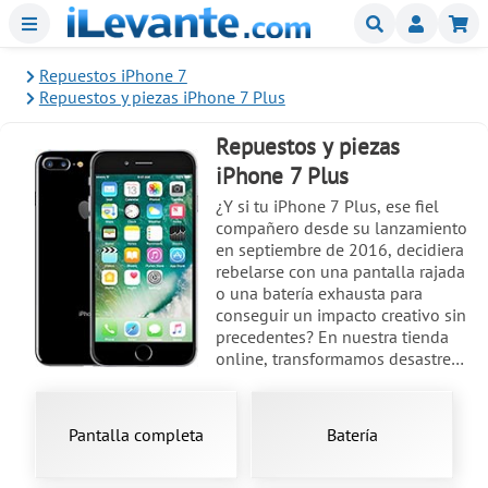
Menu
Buscar
Mi
Repuestos iPhone 7
Repuestos y piezas iPhone 7 Plus
Repuestos y piezas
iPhone 7 Plus
¿Y si tu iPhone 7 Plus, ese fiel
compañero desde su lanzamiento
en septiembre de 2016, decidiera
rebelarse con una pantalla rajada
o una batería exhausta para
conseguir un impacto creativo sin
precedentes? En nuestra tienda
online, transformamos desastres
en oportunidades de
reparación
impecable, ofreciendo
repuestos
originales para este
móvil
icónico
Pantalla completa
Batería
de Apple. Con modelos como
A1661, A1784, A1785 o A1786,