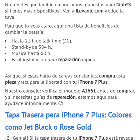
No olvides que también manejamos repuestos para
tablets
si tienes más dispositivos. ¡Ven a
iLevante.com
y elige la
tuya!
Para que lo veas claro, aquí una lista de beneficios de
cambiar la batería:
Hasta 21 h de talk time (3G).
Stand-by de 384 h.
Música hasta 60 h.
Fácil instalación para
reparación
rápida.
Así que, si estás harto de cargas constantes,
compra
esta
pieza
y recupera la libertad con tu
iPhone 7 Plus
.
Nuestro consejo: verifica el modelo
A1661
antes de
comprar
,
y si necesitas guías de
reparación
, estamos aquí para
ayudarte informalmente. 😉
Tapa Trasera para iPhone 7 Plus: Colores
como Jet Black o Rose Gold
🎨 ¡Genial! Si la tapa trasera de tu
iPhone 7 Plus
está rayada