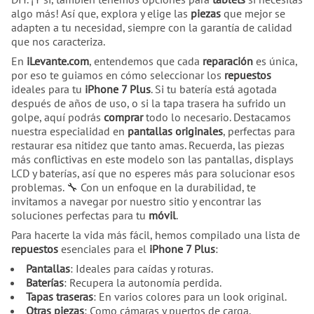
algo más! Así que, explora y elige las
piezas
que mejor se
adapten a tu necesidad, siempre con la garantía de calidad
que nos caracteriza.
En
iLevante.com
, entendemos que cada
reparación
es única,
por eso te guiamos en cómo seleccionar los
repuestos
ideales para tu
iPhone 7 Plus
. Si tu batería está agotada
después de años de uso, o si la tapa trasera ha sufrido un
golpe, aquí podrás
comprar
todo lo necesario. Destacamos
nuestra especialidad en
pantallas originales
, perfectas para
restaurar esa nitidez que tanto amas. Recuerda, las piezas
más conflictivas en este modelo son las pantallas, displays
LCD y baterías, así que no esperes más para solucionar esos
problemas. 🔧 Con un enfoque en la durabilidad, te
invitamos a navegar por nuestro sitio y encontrar las
soluciones perfectas para tu
móvil
.
Para hacerte la vida más fácil, hemos compilado una lista de
repuestos
esenciales para el
iPhone 7 Plus
:
Pantallas
: Ideales para caídas y roturas.
Baterías
: Recupera la autonomía perdida.
Tapas traseras
: En varios colores para un look original.
Otras piezas
: Como cámaras y puertos de carga.