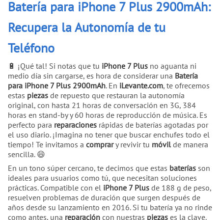
Batería para iPhone 7 Plus 2900mAh:
Recupera la Autonomía de tu
Teléfono
🔋 ¡Qué tal! Si notas que tu
iPhone 7 Plus
no aguanta ni
medio día sin cargarse, es hora de considerar una
Batería
para iPhone 7 Plus 2900mAh
. En
iLevante.com
, te ofrecemos
estas
piezas
de repuesto que restauran la autonomía
original, con hasta 21 horas de conversación en 3G, 384
horas en stand-by y 60 horas de reproducción de música. Es
perfecto para
reparaciones
rápidas de baterías agotadas por
el uso diario. ¡Imagina no tener que buscar enchufes todo el
tiempo! Te invitamos a
comprar
y revivir tu
móvil
de manera
sencilla. 😄
En un tono súper cercano, te decimos que estas
baterías
son
ideales para usuarios como tú, que necesitan soluciones
prácticas. Compatible con el
iPhone 7 Plus
de 188 g de peso,
resuelven problemas de duración que surgen después de
años desde su lanzamiento en 2016. Si tu batería ya no rinde
como antes, una
reparación
con nuestras
piezas
es la clave.