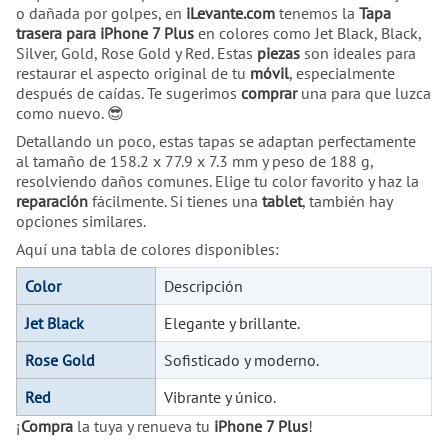
o dañada por golpes, en
iLevante.com
tenemos la
Tapa
trasera para iPhone 7 Plus
en colores como Jet Black, Black,
Silver, Gold, Rose Gold y Red. Estas
piezas
son ideales para
restaurar el aspecto original de tu
móvil
, especialmente
después de caídas. Te sugerimos
comprar
una para que luzca
como nuevo. 😎
Detallando un poco, estas tapas se adaptan perfectamente
al tamaño de 158.2 x 77.9 x 7.3 mm y peso de 188 g,
resolviendo daños comunes. Elige tu color favorito y haz la
reparación
fácilmente. Si tienes una
tablet
, también hay
opciones similares.
Aquí una tabla de colores disponibles:
Color
Descripción
Jet Black
Elegante y brillante.
Rose Gold
Sofisticado y moderno.
Red
Vibrante y único.
¡
Compra
la tuya y renueva tu
iPhone 7 Plus
!