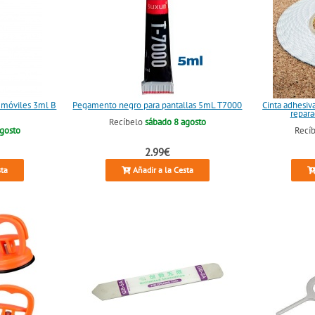
 móviles 3ml B
Pegamento negro para pantallas 5mL T7000
Cinta adhesiv
repara
Recíbelo
sábado 8 agosto
agosto
Recí
2.99€
sta
Añadir a la Cesta