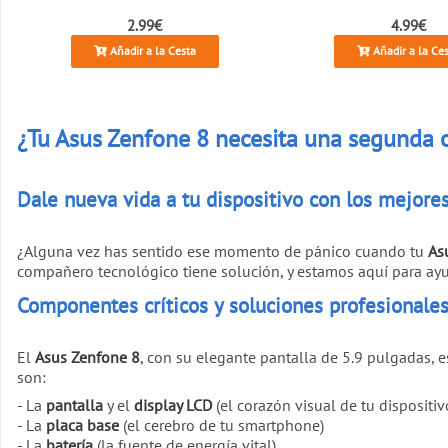
2.99€
4.99€
Añadir a la Cesta
Añadir a la Ce
¿Tu Asus Zenfone 8 necesita una segunda 
Dale nueva vida a tu dispositivo con los mejore
¿Alguna vez has sentido ese momento de pánico cuando tu
As
compañero tecnológico tiene solución, y estamos aquí para ayu
Componentes críticos y soluciones profesionale
El
Asus Zenfone 8
, con su elegante pantalla de 5.9 pulgadas, 
son:
- La
pantalla
y el
display LCD
(el corazón visual de tu dispositiv
- La
placa base
(el cerebro de tu smartphone)
- La
batería
(la fuente de energía vital)