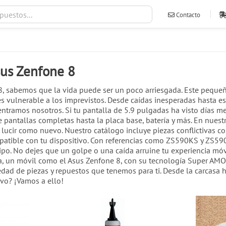
Contacto
ventas@ileva
sus Zenfone 8
8, sabemos que la vida puede ser un poco arriesgada. Este peque
s vulnerable a los imprevistos. Desde caídas inesperadas hasta e
entramos nosotros. Si tu pantalla de 5.9 pulgadas ha visto días m
e pantallas completas hasta la placa base, batería y más. En nuest
 lucir como nuevo. Nuestro catálogo incluye piezas conflictivas c
atible con tu dispositivo. Con referencias como ZS590KS y ZS5
uipo. No dejes que un golpe o una caída arruine tu experiencia mó
a, un móvil como el Asus Zenfone 8, con su tecnología Super AMO
dad de piezas y repuestos que tenemos para ti. Desde la carcasa has
ivo? ¡Vamos a ello!