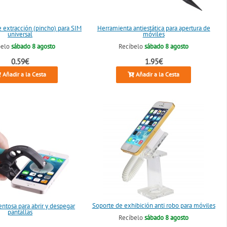
 extracción (pincho) para SIM
Herramienta antiestática para apertura de
universal
móviles
belo
sábado 8 agosto
Recíbelo
sábado 8 agosto
0.59€
1.95€
Añadir a la Cesta
Añadir a la Cesta
Soporte de exhibición anti robo para móviles
entosa para abrir y despegar
pantallas
Recíbelo
sábado 8 agosto