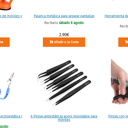
as de móviles y
Palanca metálica para separar pantallas
Herramienta de
Recíbelo
sábado 8 agosto
Recí
2.90€
sta
Añadir a la Cesta
ectroestática (
6 Pinzas antiestáticas acero inoxidable para
Pinzas con v
móviles
agosto