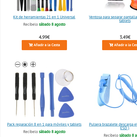
Kit de herramientas 21 en 1 Universal
Ventosa para separar pantall
tablets
Recíbelo
sábado 8 agosto
4.99€
3.49€
Añadir a la Cesta
Añadir a la Ce
Pack reparación 8 en 1 para móviles y tablets
Pulsera brazalete descarga el
ESD )
Recíbelo
sábado 8 agosto
Recíbelo
sábado 8 