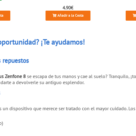
4.90€
sta
Añadir a la Cesta
oportunidad? ¡Te ayudamos!
s repuestos
us Zenfone 8
se escapa de tus manos y cae al suelo? Tranquilo, ¡t
darte a devolverle su antiguo esplendor.
s
es un dispositivo que merece ser tratado con el mayor cuidado. L
o)