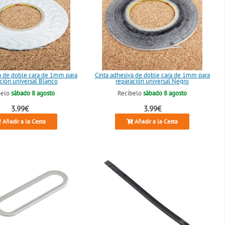
a de doble cara de 1mm para
Cinta adhesiva de doble cara de 1mm para
ción universal Blanco
reparación universal Negro
belo
sábado 8 agosto
Recíbelo
sábado 8 agosto
3.99€
3.99€
Añadir a la Cesta
Añadir a la Cesta