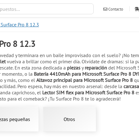
Contacto
 Surface Pro 8 12.3
ventas@ileva
Pro 8 12.3
gravedad y terminara en un baile improvisado con el suelo? ¡No tem
let
vuelva a brillar como el primer día. Olvídate de dramas: si la p
rescate. En esta zona dedicada a
piezas
y
reparación
del Microsoft 
eor momento, o la
Batería 4410mAh para Microsoft Surface Pro 8 D
so y más, como el
Altavoz principal para Microsoft Surface Pro 8
qu
acilidad. Pero espera, hay más en nuestro arsenal: desde la
carcasa
 anda caprichoso, el
Lector SIM flex para Microsoft Surface Pro 8
es
sto para el comeback? ¡Tu Surface Pro 8 te lo agradecerá!
ezas pequeñas
Otros