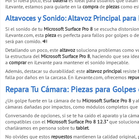
Por si fuera poco, esta
batería
es ideal para usuarios que tratan
iLevante, estamos para guiarte en la
compra
de
piezas
como est
Altavoces y Sonido: Altavoz Principal para
Si el sonido de tu
Microsoft Surface Pro 8
se escucha distorsio
iLevante.com, esta
pieza
es perfecta para fallos por golpes o d
será pan comido. 🔊
Detallando un poco, este
altavoz
soluciona problemas como v
la estructura del
Microsoft Surface Pro 8
, haciendo que sea ide
a
comprar
en iLevante para mantener el sonido impecable.
Además, destacar su durabilidad: este
altavoz principal
resiste 
falla por daños en la carcasa. En iLevante.com, ofrecemos
repu
Repara Tu Cámara: Piezas para Golpes 
¿Un golpe fuerte en la cámara de tu
Microsoft Surface Pro 8
y a
cámaras dañadas por impactos, como módulos completos que res
Conversando de opciones, si se te ha caído el aparato y la cáma
compatibles con el
Microsoft Surface Pro 8 12.3"
que solucionan
charláramos en persona sobre tu
tablet
.
No olvides que estos
repuestos
mantienen la calidad original, 