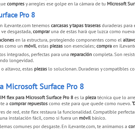
 que
compres
y arregles ese golpe en la cámara de tu
Microsoft Sur
urface Pro 8
 en iLevante.com tenemos
carcasas y tapas traseras
duraderas para 
 ve desgastada,
comprar
una de estas hará que luzca como nuev
aciones
en la estructura, protegiendo componentes como el
altav
atas como un
móvil
, estas
piezas
son esenciales;
compra
en iLevante
os integrados, perfectas para una
reparación
completa. Son resiste
ando longevidad.
 o altavoz, estas
piezas
lo solucionan. Duraderas y compatibles c
ra Microsoft Surface Pro 8
SIM flex para Microsoft Surface Pro 8
es la
pieza
técnica que lo arre
ote a
comprar
repuestos
como este para que quede como nuevo. 
es de red, este flex restaura la funcionalidad. Compatible perfec
 una instalación fácil, como si fuera un
móvil
básico.
blemas comunes por desgaste. En iLevante.com, te animamos a
co