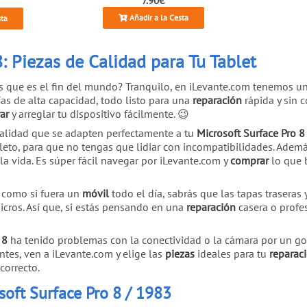
Añadir a la Cesta
sta
: Piezas de Calidad para Tu Tablet
as que es el fin del mundo? Tranquilo, en iLevante.com tenemos u
as de alta capacidad, todo listo para una
reparación
rápida y sin 
ar
y arreglar tu dispositivo fácilmente. 😉
alidad que se adapten perfectamente a tu
Microsoft Surface Pro 8
leto, para que no tengas que lidiar con incompatibilidades. Adem
a vida. Es súper fácil navegar por iLevante.com y
comprar
lo que 
como si fuera un
móvil
todo el día, sabrás que las tapas traseras
icros. Así que, si estás pensando en una
reparación
casera o profes
 8
ha tenido problemas con la conectividad o la cámara por un go
ntes, ven a iLevante.com y elige las
piezas
ideales para tu
reparac
correcto.
soft Surface Pro 8 / 1983