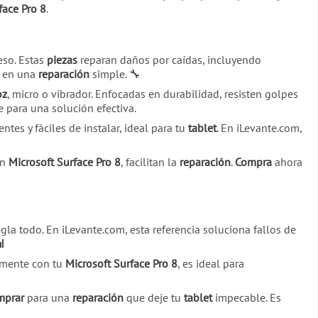
face Pro 8
.
eso. Estas
piezas
reparan daños por caídas, incluyendo
a en una
reparación
simple. 🔧
oz
, micro o vibrador. Enfocadas en durabilidad, resisten golpes
 para una solución efectiva.
ntes y fáciles de instalar, ideal para tu
tablet
. En iLevante.com,
on
Microsoft Surface Pro 8
, facilitan la
reparación
.
Compra
ahora
gla todo. En iLevante.com, esta referencia soluciona fallos de

tamente con tu
Microsoft Surface Pro 8
, es ideal para
mprar
para una
reparación
que deje tu
tablet
impecable. Es