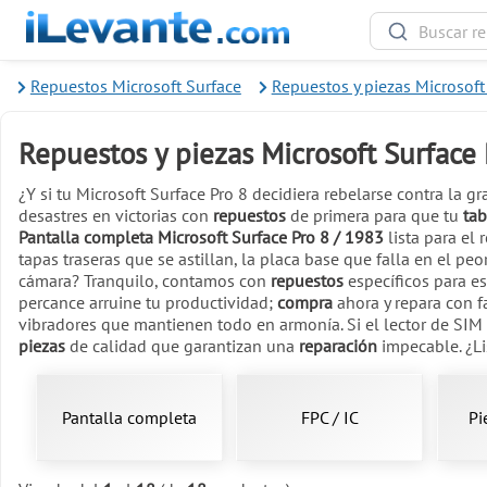
Repuestos Microsoft Surface
Repuestos y piezas Microsoft
Repuestos y piezas Microsoft Surface 
¿Y si tu Microsoft Surface Pro 8 decidiera rebelarse contra la 
desastres en victorias con
repuestos
de primera para que tu
tab
Pantalla completa Microsoft Surface Pro 8 / 1983
lista para el 
tapas traseras que se astillan, la placa base que falla en el p
cámara? Tranquilo, contamos con
repuestos
específicos para e
percance arruine tu productividad;
compra
ahora y repara con f
vibradores que mantienen todo en armonía. Si el lector de SIM
piezas
de calidad que garantizan una
reparación
impecable. ¿Li
Pantalla completa
FPC / IC
Pi