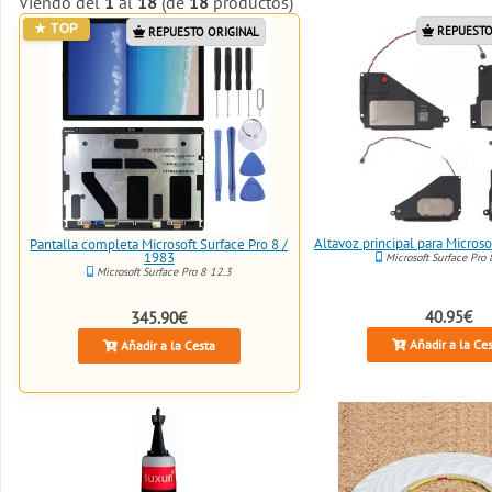
Viendo del
1
al
18
(de
18
productos)
REPUESTO
REPUESTO ORIGINAL
Altavoz principal para Microso
Pantalla completa Microsoft Surface Pro 8 /
1983
Microsoft Surface Pro 
Microsoft Surface Pro 8 12.3
40.95€
345.90€
Añadir a la Ce
Añadir a la Cesta