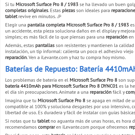
Si tu
Microsoft Surface Pro 8 / 1983
se ha llevado un buen golpe
completas originales
. Estas
piezas
son ideales para
reparacion
tablet
revive en minutos. 🎉
Elegir una
pantalla completa Microsoft Surface Pro 8 / 1983
es
un accidente, esta pieza soluciona daños en el display y mejora 
simples; es más fácil de lo que piensas para una
reparación
en 
Además, estas
pantallas
son resistentes y mantienen la calidad
instalación, un tip informal: calienta un poco el adhesivo viej
reparación
. Ven a iLevante.com y haz tu compra hoy mismo.
Baterías de Repuesto: Batería 4410mA
Los problemas de batería en el
Microsoft Surface Pro 8
son supe
batería 4410mAh para Microsoft Surface Pro 8 DYNC01
es la he
el día sin preocupaciones. Anímate a una
reparación
fácil y
com
Imagina que tu
Microsoft Surface Pro 8
se apaga en mitad de un
compatible al 100% y soluciona desgastes por uso intensivo, 
libertad de uso. Es duradera y fácil de instalar con guías básicas
Si notas que tu
tablet
no aguanta más de unas horas, es hora d
recomendamos
comprar
en iLevante.com porque ofrecemos
re