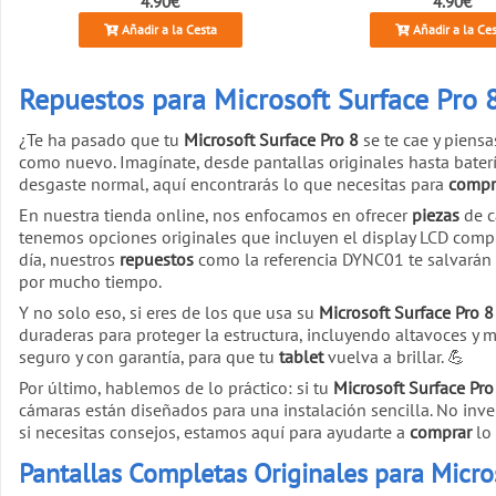
4.90€
4.90€
Añadir a la Cesta
Añadir a la Ce
Repuestos para Microsoft Surface Pro 8
¿Te ha pasado que tu
Microsoft Surface Pro 8
se te cae y piens
como nuevo. Imagínate, desde pantallas originales hasta baterí
desgaste normal, aquí encontrarás lo que necesitas para
compr
En nuestra tienda online, nos enfocamos en ofrecer
piezas
de c
tenemos opciones originales que incluyen el display LCD comp
día, nuestros
repuestos
como la referencia DYNC01 te salvarán l
por mucho tiempo.
Y no solo eso, si eres de los que usa su
Microsoft Surface Pro 8
duraderas para proteger la estructura, incluyendo altavoces y m
seguro y con garantía, para que tu
tablet
vuelva a brillar. 💪
Por último, hablemos de lo práctico: si tu
Microsoft Surface Pro
cámaras están diseñados para una instalación sencilla. No inve
si necesitas consejos, estamos aquí para ayudarte a
comprar
lo 
Pantallas Completas Originales para Micro