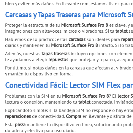
bien y eviten más daños. En iLevante.com, estamos listos para
Carcasas y Tapas Traseras para Microsoft S
Proteger la estructura de tu
Microsoft Surface Pro 8
es clave, y
integraciones con altavoces, micros o vibradores. Si tu
tablet
se
Hablemos de lo práctico: estas
carcasas
son ideales para
repar
diarios y mantienen tu
Microsoft Surface Pro 8
intacto. Si lo tr
Además, nuestras
tapas traseras
incluyen opciones con element
te ayudamos a elegir
repuestos
que protejan y reparen, asegur
Por último, si notas daños en la carcasa que afectan al vibrador
y mantén tu dispositivo en forma.
Conectividad Fácil: Lector SIM Flex pa
Problemas con la SIM en tu
Microsoft Surface Pro 8
? El
lector 
lectura o conexión, manteniendo tu
tablet
conectada. Invitánd
Explicándolo simple: si la bandeja SIM no responde o hay error
reparaciones
de conectividad.
Compra
en iLevante y disfruta de
Esta
pieza
mantiene tu dispositivo en línea, solucionando pro
duradera y efectiva para uso diario.