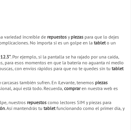
na variedad increíble de
repuestos
y
piezas
para que lo dejes
complicaciones. No importa si es un golpe en la
tablet
o un
 12.3"
. Por ejemplo, si la pantalla se ha rajado por una caída,
ás, para esos momentos en que la batería no aguanta ni medio
buscas, con envíos rápidos para que no te quedes sin tu
tablet
 y carcasas también sufren. En iLevante, tenemos
piezas
ional, aquí está todo. Recuerda,
comprar
en nuestra web es
lpe, nuestros
repuestos
como lectores SIM y piezas para
ión
. Así mantendrás tu
tablet
funcionando como el primer día, y