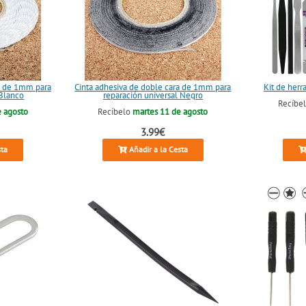
ra de 1mm para
Cinta adhesiva de doble cara de 1mm para
Kit de herr
 Blanco
reparación universal Negro
Recíbe
e agosto
Recíbelo
martes 11 de agosto
3.99€
sta
Añadir a la Cesta