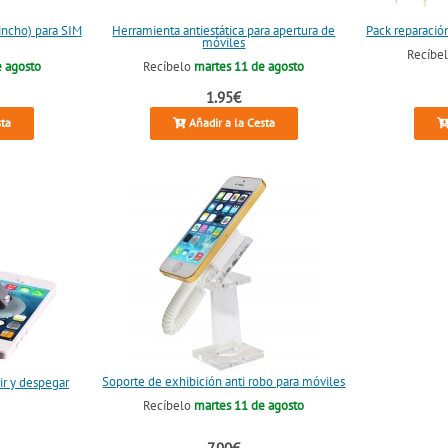
incho) para SIM
Herramienta antiestática para apertura de
Pack reparación
móviles
Recíbe
e agosto
Recíbelo
martes 11 de agosto
1.95€
sta
Añadir a la Cesta
Soporte de exhibición anti robo para móviles
ir y despegar
Recíbelo
martes 11 de agosto
7.90€