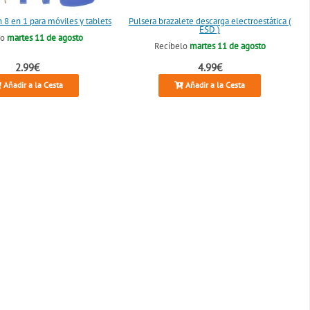
 8 en 1 para móviles y tablets
Pulsera brazalete descarga electroestática (
ESD )
lo
martes 11 de agosto
Recíbelo
martes 11 de agosto
2.99€
4.99€
Añadir a la Cesta
Añadir a la Cesta