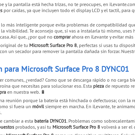
 y la pantalla está hecha trizas, no te preocupes, en iLevante.c
es
por caídas, ya que incluyen todo el display LCD y el tactil, pa
 lo más inteligente porque evita problemas de compatibilidad qu
la visibilidad. Te aconsejo que, si vas a instalarla tú mismo, uses
casa. Así que, ¿por qué no
comprar
ahora en iLevante y evitar más
 original de tu
Microsoft Surface Pro 8
, perfectas si usas tu dispo
o con un secador para remover la pantalla dañada sin forzar. Nues
h para Microsoft Surface Pro 8 DYNC01
r comunes, ¿verdad? Como que se descarga rápido o no carga bie
roína que necesitas para solucionar eso. Esta
pieza
de repuesto re
pra
en nuestra web. 🔋
a reunión porque la batería está hinchada o defectuosa; con la r
como si fuera un
móvil
siempre en marcha. En iLevante, te animam
.
e cambiar a esta
batería DYNC01
. Problemas como sobrecalentami
puestos
probados, y así tu
Microsoft Surface Pro 8
volverá a ser el