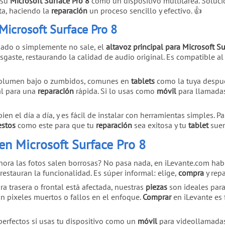
 su
Microsoft Surface Pro 8
como un dispositivo multitarea. Solucio
a, haciendo la
reparación
un proceso sencillo y efectivo. 👍
 Microsoft Surface Pro 8
nado o simplemente no sale, el
altavoz principal para Microsoft Su
esgaste, restaurando la calidad de audio original. Es compatible 
olumen bajo o zumbidos, comunes en
tablets
como la tuya despué
al para una
reparación
rápida. Si lo usas como
móvil
para llamadas
bien el día a día, y es fácil de instalar con herramientas simples. P
estos
como este para que tu
reparación
sea exitosa y tu
tablet
suen
en Microsoft Surface Pro 8
hora las fotos salen borrosas? No pasa nada, en iLevante.com h
tauran la funcionalidad. Es súper informal: elige,
compra
y rep
ra trasera o frontal está afectada, nuestras
piezas
son ideales par
 pixeles muertos o fallos en el enfoque.
Comprar
en iLevante es f
perfectos si usas tu dispositivo como un
móvil
para videollamadas.