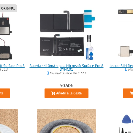
 ORIGINAL
ft Surface Pro 8
Batería 4410mAh para Microsoft Surface Pro 8
Lector SIM fle
DYNC01
8 12.3
Micr
Microsoft Surface Pro 8 12.3
50.50€
sta
Añadir a la Cesta