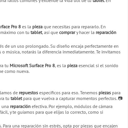
na fallos comunes y extiende la vida útil de tu
tablet
. En
rface Pro 8
es la
pieza
que necesitas para repararlo. En
al máximo con tu
tablet
, así que
comprar
y hacer la
reparación
s de un uso prolongado. Su diseño encaja perfectamente en
 o música, notarás la diferencia inmediatamente. Te invitamos
ara tu
Microsoft Surface Pro 8
, es la
pieza
esencial si el sonido
e como nueva.
ablamos de
repuestos
específicos para eso. Tenemos
piezas
para
ara tu
tablet
para que vuelva a capturar momentos perfectos. 📷
a una
reparación
efectiva. Por ejemplo, módulos de cámara
ácil, y te guíamos para que elijas lo correcto, como si
 Para una reparación sin estrés, opta por piezas que encajen