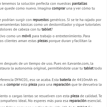
om tenemos la solución perfecta con nuestras
pantallas
ra que quede como nuevo. Imagina
comprar
una y ver cómo tu
e podrían surgir con
repuestos
genéricos. Si se te ha rajado por
 herramientas básicas como un destornillador y sigue tutoriales
 dolores de cabeza con tu
tablet
?
sitivo como un
móvil
para trabajo o entretenimiento. Para
tros clientes aman estas
piezas
porque duran y facilitan la
n después de un tiempo de uso. Pues en iLevante.com, la
staura la autonomía original, permitiéndote usar tu
tablet
todo
eferencia DYNC01, eso se acaba. Esta
batería
de 4410mAh es
os a
comprar
esta
pieza
para una
reparación
que te devuelva la
ento o cargas lentas se resuelven con esta
pieza
de calidad. Te
 compañero ideal. No esperes más para esa
reparación
esencial.