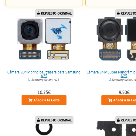
REPUESTO ORIGINAL
REPUESTO
Cámara 50MP principal trasera para Samsung
Cámara 8MP Super Panorámic
A25
A25
Samsung Galaxy A25
Samsung Galaxy 
10.25€
9.50€
Añadir a la Cesta
Añadir a la Ce
REPUESTO ORIGINAL
REPUESTO