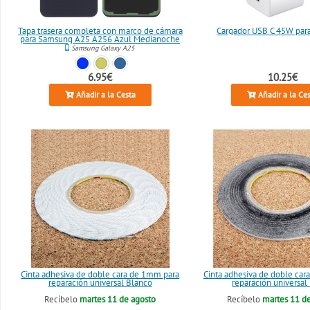
Tapa trasera completa con marco de cámara
Cargador USB C 45W pa
para Samsung A25 A256 Azul Medianoche
Samsung Galaxy A25
6.95€
10.25€
Añadir a la Cesta
Añadir a la Ce
Cinta adhesiva de doble cara de 1mm para
Cinta adhesiva de doble ca
reparación universal Blanco
reparación universal
Recíbelo
martes 11 de agosto
Recíbelo
martes 11 d