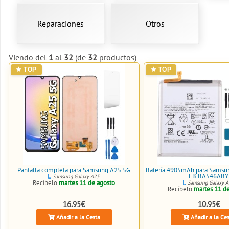
Reparaciones
Otros
Viendo del
1
al
32
(de
32
productos)
Pantalla completa para Samsung A25 5G
Batería 4905mAh para Samsun
EB BA546ABY
Samsung Galaxy A25
Recíbelo
martes 11 de agosto
Samsung Galaxy 
Recíbelo
martes 11 d
16.95€
10.95€
Añadir a la Cesta
Añadir a la Ce