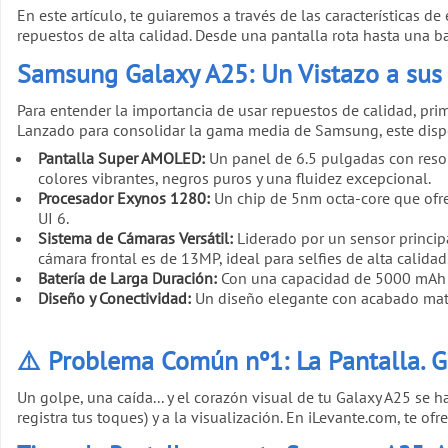
En este artículo, te guiaremos a través de las características
repuestos de alta calidad. Desde una pantalla rota hasta una b
Samsung Galaxy A25: Un Vistazo a sus 
Para entender la importancia de usar repuestos de calidad, p
Lanzado para consolidar la gama media de Samsung, este disposi
Pantalla Super AMOLED:
Un panel de 6.5 pulgadas con resolu
colores vibrantes, negros puros y una fluidez excepcional.
Procesador Exynos 1280:
Un chip de 5nm octa-core que ofrec
UI 6.
Sistema de Cámaras Versátil:
Liderado por un sensor princip
cámara frontal es de 13MP, ideal para selfies de alta calidad
Batería de Larga Duración:
Con una capacidad de 5000 mAh y 
Diseño y Conectividad:
Un diseño elegante con acabado mate, 
⚠️ Problema Común nº1: La Pantalla. G
Un golpe, una caída... y el corazón visual de tu Galaxy A25 se 
registra tus toques) y a la visualización. En iLevante.com, te of