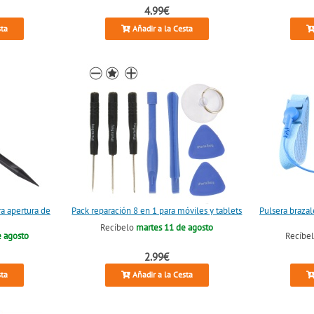
4.99€
sta
Añadir a la Cesta
ra apertura de
Pack reparación 8 en 1 para móviles y tablets
Pulsera brazal
Recíbelo
martes 11 de agosto
e agosto
Recíbe
2.99€
sta
Añadir a la Cesta