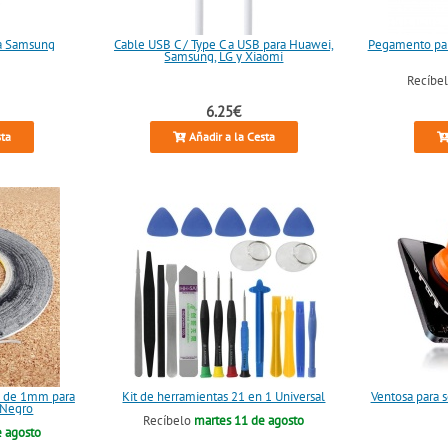
ra Samsung
Cable USB C / Type C a USB para Huawei,
Pegamento par
Samsung, LG y Xiaomi
Recíbe
6.25€
sta
Añadir a la Cesta
ra de 1mm para
Kit de herramientas 21 en 1 Universal
Ventosa para s
 Negro
Recíbelo
martes 11 de agosto
e agosto