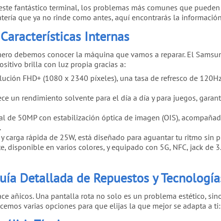
 de este fantástico terminal, los problemas más comunes que pueden
atería que ya no rinde como antes, aquí encontrarás la informació
Características Internas
rimero debemos conocer la máquina que vamos a reparar. El Sams
tivo brilla con luz propia gracias a:
ción FHD+ (1080 x 2340 píxeles), una tasa de refresco de 120Hz y
e un rendimiento solvente para el día a día y para juegos, garan
al de 50MP con estabilización óptica de imagen (OIS), acompañad
.
carga rápida de 25W, está diseñado para aguantar tu ritmo sin 
disponible en varios colores, y equipado con 5G, NFC, jack de 3.
uía Detallada de Repuestos y Tecnología
hace añicos. Una pantalla rota no solo es un problema estético, si
recemos varias opciones para que elijas la que mejor se adapta a ti: