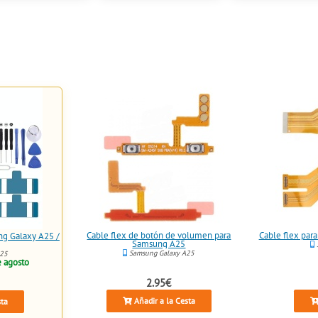
Cable flex de botón de volumen para
Cable flex par
g Galaxy A25 /
Samsung A25
Samsung Galaxy A25
A25
e agosto
2.95€
Añadir a la Cesta
sta