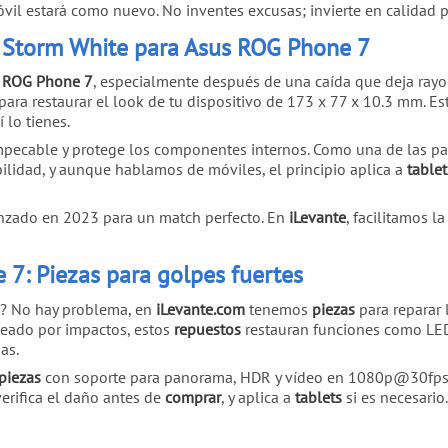
óvil estará como nuevo. No inventes excusas; invierte en calidad 
y Storm White para Asus ROG Phone 7
 ROG Phone 7
, especialmente después de una caída que deja rayo
ara restaurar el look de tu dispositivo de 173 x 77 x 10.3 mm. Es
í lo tienes.
pecable y protege los componentes internos. Como una de las part
lidad, y aunque hablamos de móviles, el principio aplica a
tablet
nzado en 2023 para un match perfecto. En
iLevante
, facilitamos l
7: Piezas para golpes fuertes
? No hay problema, en
iLevante.com
tenemos
piezas
para reparar 
ropeado por impactos, estos
repuestos
restauran funciones como LED
as.
piezas
con soporte para panorama, HDR y vídeo en 1080p@30fps. S
verifica el daño antes de
comprar
, y aplica a
tablets
si es necesario