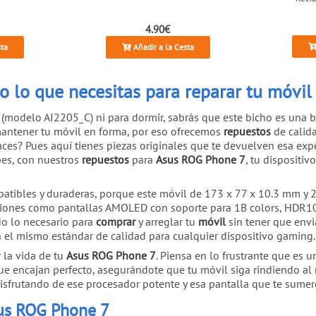
4.90€
sta
Añadir a la Cesta
 lo que necesitas para reparar tu móvi
(modelo AI2205_C) ni para dormir, sabrás que este bicho es una be
antener tu móvil en forma, por eso ofrecemos
repuestos
de calida
aces? Pues aquí tienes piezas originales que te devuelven esa exp
pes, con nuestros
repuestos
para
Asus ROG Phone 7
, tu dispositiv
tibles y duraderas, porque este móvil de 173 x 77 x 10.3 mm y 2
iones como pantallas AMOLED con soporte para 1B colors, HDR10+ y
do lo necesario para
comprar
y arreglar tu
móvil
sin tener que envi
 el mismo estándar de calidad para cualquier dispositivo gaming.
 la vida de tu
Asus ROG Phone 7
. Piensa en lo frustrante que es 
ue encajan perfecto, asegurándote que tu móvil siga rindiendo al
isfrutando de ese procesador potente y esa pantalla que te sumer
Asus ROG Phone 7