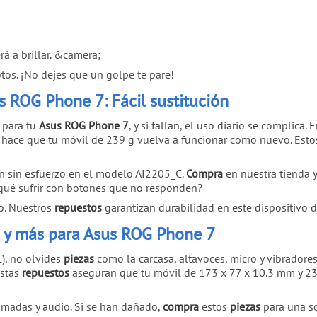
á a brillar. &camera;
tos. ¡No dejes que un golpe te pare!
 ROG Phone 7: Fácil sustitución
 para tu
Asus ROG Phone 7
, y si fallan, el uso diario se complica. 
ue hace que tu móvil de 239 g vuelva a funcionar como nuevo. Est
n sin esfuerzo en el modelo AI2205_C.
Compra
en nuestra tienda y
 qué sufrir con botones que no responden?
o. Nuestros
repuestos
garantizan durabilidad en este dispositivo d
es y más para Asus ROG Phone 7
), no olvides
piezas
como la carcasa, altavoces, micro y vibradore
Estas
repuestos
aseguran que tu móvil de 173 x 77 x 10.3 mm y 239
lamadas y audio. Si se han dañado,
compra
estos
piezas
para una so