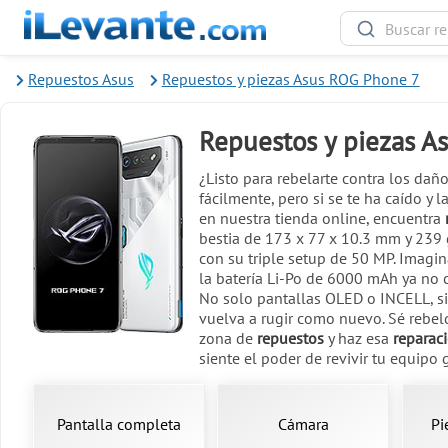
Repuestos Asus
Repuestos y piezas Asus ROG Phone 7
Repuestos y piezas A
¿Listo para rebelarte contra los dañ
fácilmente, pero si se te ha caído y
en nuestra tienda online, encuentra
bestia de 173 x 77 x 10.3 mm y 239 
con su triple setup de 50 MP. Imagi
la batería Li-Po de 6000 mAh ya no c
No solo pantallas OLED o INCELL, 
vuelva a rugir como nuevo. Sé rebeld
zona de
repuestos
y haz esa
reparac
siente el poder de revivir tu equipo 
Pantalla completa
Cámara
Pi