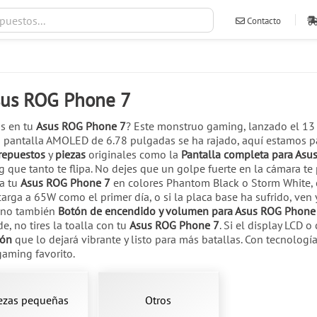
Contacto
ventas@ileva
sus ROG Phone 7
os en tu
Asus ROG Phone 7
? Este monstruo gaming, lanzado el 13
 la pantalla AMOLED de 6.78 pulgadas se ha rajado, aquí estamos p
repuestos
y
piezas
originales como la
Pantalla completa para Asu
g que tanto te flipa. No dejes que un golpe fuerte en la cámara
na tu
Asus ROG Phone 7
en colores Phantom Black o Storm White, c
arga a 65W como el primer día, o si la placa base ha sufrido, ven
sino también
Botón de encendido y volumen para Asus ROG Phone
e, no tires la toalla con tu
Asus ROG Phone 7
. Si el display LCD 
ión
que lo dejará vibrante y listo para más batallas. Con tecnolo
gaming favorito.
ezas pequeñas
Otros