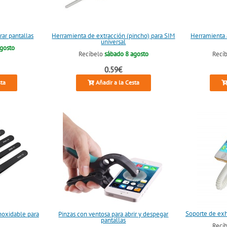
rar pantallas
Herramienta de extracción (pincho) para SIM
Herramienta a
universal
agosto
Recíbelo
sábado 8 agosto
Recí
0.59€
sta
Añadir a la Cesta
Soporte de exh
inoxidable para
Pinzas con ventosa para abrir y despegar
pantallas
Recí