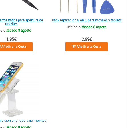
ntiestática para apertura de
Pack reparación 8 en 1 para móviles y tablets
móviles
Recíbelo
sábado 8 agosto
belo
sábado 8 agosto
1.95€
2.99€
Añadir a la Cesta
Añadir a la Cesta
ibición anti robo para móviles
belo
sábado 8 agosto