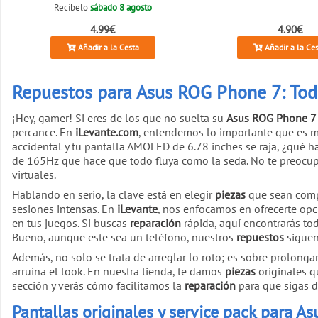
Recíbelo
sábado 8 agosto
4.99€
4.90€
Añadir a la Cesta
Añadir a la Ce
Repuestos para Asus ROG Phone 7: Todo
¡Hey, gamer! Si eres de los que no suelta su
Asus ROG Phone 7
percance. En
iLevante.com
, entendemos lo importante que es m
accidental y tu pantalla AMOLED de 6.78 inches se raja, ¿qué h
de 165Hz que hace que todo fluya como la seda. No te preocu
virtuales.
Hablando en serio, la clave está en elegir
piezas
que sean compa
sesiones intensas. En
iLevante
, nos enfocamos en ofrecerte opc
en tus juegos. Si buscas
reparación
rápida, aquí encontrarás to
Bueno, aunque este sea un teléfono, nuestros
repuestos
siguen
Además, no solo se trata de arreglar lo roto; es sobre prolongar
arruina el look. En nuestra tienda, te damos
piezas
originales q
sección y verás cómo facilitamos la
reparación
para que sigas d
Pantallas originales y service pack para 