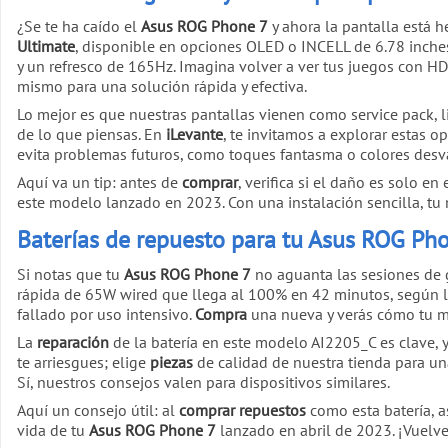
¿Se te ha caído el
Asus ROG Phone 7
y ahora la pantalla está 
Ultimate
, disponible en opciones OLED o INCELL de 6.78 inche
y un refresco de 165Hz. Imagina volver a ver tus juegos con H
mismo para una solución rápida y efectiva.
Lo mejor es que nuestras pantallas vienen como service pack, li
de lo que piensas. En
iLevante
, te invitamos a explorar estas 
evita problemas futuros, como toques fantasma o colores desv
Aquí va un tip: antes de
comprar
, verifica si el daño es solo e
este modelo lanzado en 2023. Con una instalación sencilla, tu 
Baterías de repuesto para tu Asus ROG Pho
Si notas que tu
Asus ROG Phone 7
no aguanta las sesiones de 
rápida de 65W wired que llega al 100% en 42 minutos, según 
fallado por uso intensivo.
Compra
una nueva y verás cómo tu mó
La
reparación
de la batería en este modelo AI2205_C es clave, 
te arriesgues; elige
piezas
de calidad de nuestra tienda para una
Sí, nuestros consejos valen para dispositivos similares.
Aquí un consejo útil: al
comprar repuestos
como esta batería, a
vida de tu
Asus ROG Phone 7
lanzado en abril de 2023. ¡Vuelve 