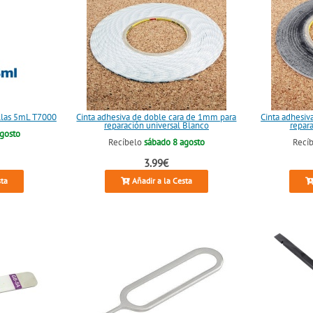
llas 5mL T7000
Cinta adhesiva de doble cara de 1mm para
Cinta adhesiv
reparación universal Blanco
repar
agosto
Recíbelo
sábado 8 agosto
Recí
3.99€
sta
Añadir a la Cesta