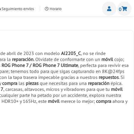
Miemb
Seguimiento envíos
Horario
0
nte.com
 de abril de 2023 con modelo
AI2205_C
, no se rinde
ara la
reparación
. Olvídate de conformarte con un
móvil
cojo;
s ROG Phone 7 / ROG Phone 7 Ultimate
, perfecta para revivir esa
 te pare; tenemos todo para que sigas capturando en 8K@24fps
on la tapa trasera impecable gracias a nuestros
repuestos
. Si
 y
compra
las
piezas
que necesitas para una
reparación
épica.
 7
, carcasas, altavoces, micros y vibradores para que tu
móvil
o cualquier parte ha petado por un accidente, explora nuestra
gía HDR10+ y 165Hz, este
móvil
merece lo mejor;
compra
ahora y