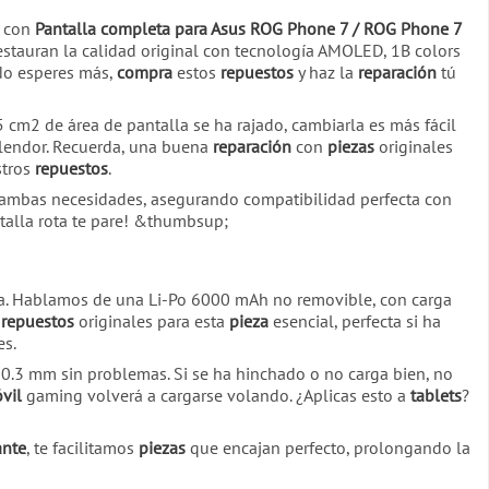
n con
Pantalla completa para Asus ROG Phone 7 / ROG Phone 7
estauran la calidad original con tecnología AMOLED, 1B colors
 No esperes más,
compra
estos
repuestos
y haz la
reparación
tú
cm2 de área de pantalla se ha rajado, cambiarla es más fácil
lendor. Recuerda, una buena
reparación
con
piezas
originales
stros
repuestos
.
ambas necesidades, asegurando compatibilidad perfecta con
ntalla rota te pare! &thumbsup;
ía. Hablamos de una Li-Po 6000 mAh no removible, con carga
s
repuestos
originales para esta
pieza
esencial, perfecta si ha
es.
10.3 mm sin problemas. Si se ha hinchado o no carga bien, no
vil
gaming volverá a cargarse volando. ¿Aplicas esto a
tablets
?
ante
, te facilitamos
piezas
que encajan perfecto, prolongando la