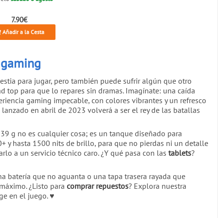
7.90€
Añadir a la Cesta
l gaming
stia para jugar, pero también puede sufrir algún que otro
d top para que lo repares sin dramas. Imagínate: una caída
eriencia gaming impecable, con colores vibrantes y un refresco
o lanzado en abril de 2023 volverá a ser el rey de las batallas
39 g no es cualquier cosa; es un tanque diseñado para
 hasta 1500 nits de brillo, para que no pierdas ni un detalle
arlo a un servicio técnico caro. ¿Y qué pasa con las
tablets
?
una batería que no aguanta o una tapa trasera rayada que
 máximo. ¿Listo para
comprar repuestos
? Explora nuestra
ge en el juego. ♥