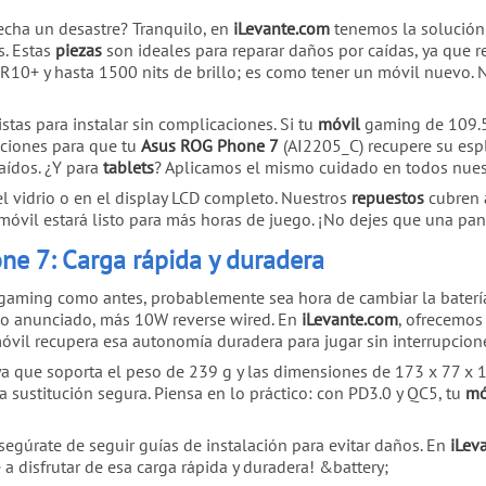
hecha un desastre? Tranquilo, en
iLevante.com
tenemos la solució
s. Estas
piezas
son ideales para reparar daños por caídas, ya que r
DR10+ y hasta 1500 nits de brillo; es como tener un móvil nuevo.
stas para instalar sin complicaciones. Si tu
móvil
gaming de 109.5 
opciones para que tu
Asus ROG Phone 7
(AI2205_C) recupere su esp
aídos. ¿Y para
tablets
? Aplicamos el mismo cuidado en todos nue
n el vidrio o en el display LCD completo. Nuestros
repuestos
cubren 
móvil estará listo para más horas de juego. ¡No dejes que una pa
ne 7: Carga rápida y duradera
gaming como antes, probablemente sea hora de cambiar la bater
lo anunciado, más 10W reverse wired. En
iLevante.com
, ofrecemo
vil recupera esa autonomía duradera para jugar sin interrupcion
ya que soporta el peso de 239 g y las dimensiones de 173 x 77 x 
 sustitución segura. Piensa en lo práctico: con PD3.0 y QC5, tu
mó
segúrate de seguir guías de instalación para evitar daños. En
iLev
a disfrutar de esa carga rápida y duradera! &battery;