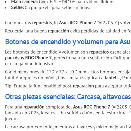
Main camera:
Gyro-EIS, HDR10+ para vídeos fluidos.
Selfie:
0.7µm pixels para selfies nítidas.
Con nuestros
repuestos
, tu
Asus ROG Phone 7
(AI2205_C) volver
Recuerda, una buena
reparación
evita pérdidas de calidad en fo
Botones de encendido y volumen para Asus
Los botones de encendido y volumen son
repuestos
esenciales
para Asus ROG Phone 7
, perfecto para una sustitución fácil q
el uso gaming intensivo.
Con dimensiones de 173 x 77 x 10.3 mm, estos botones encaja
total. Aunque es un móvil, tips similares aplican a
tablets
. ¿Por
Tip: Prueba la funcionalidad post-
reparación
para asegurar tod
Otras piezas esenciales: Carcasa, altavoc
Para una
reparación
completa del
Asus ROG Phone 7
(AI2205_C
lanzado en 2023, ideales si ha sufrido daños en la estructura. 
juegos.
La carcasa protege todo, mientras altavoces y micro mejoran l