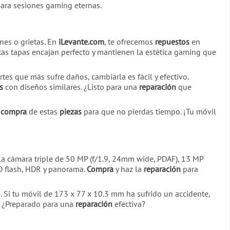
para sesiones gaming eternas.
nes o grietas. En
iLevante.com
, te ofrecemos
repuestos
en
tas tapas encajan perfecto y mantienen la estética gaming que
es que más sufre daños, cambiarla es fácil y efectivo.
s
con diseños similares. ¿Listo para una
reparación
que
a
compra
de estas
piezas
para que no pierdas tiempo. ¡Tu móvil
la cámara triple de 50 MP (f/1.9, 24mm wide, PDAF), 13 MP
 flash, HDR y panorama.
Compra
y haz la
reparación
para
i tu móvil de 173 x 77 x 10.3 mm ha sufrido un accidente,
. ¿Preparado para una
reparación
efectiva?