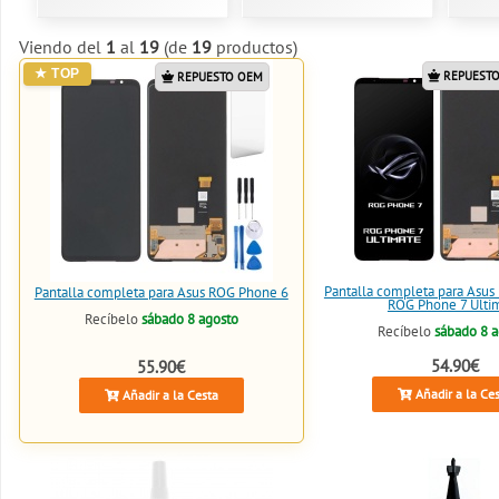
Viendo del
1
al
19
(de
19
productos)
REPUESTO
REPUESTO OEM
Pantalla completa para Asus
Pantalla completa para Asus ROG Phone 6
ROG Phone 7 Ulti
Recíbelo
sábado 8 agosto
Recíbelo
sábado 8 
54.90€
55.90€
Añadir a la Ce
Añadir a la Cesta