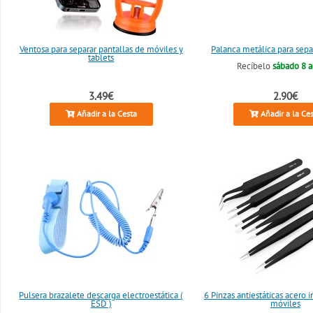
Ventosa para separar pantallas de móviles y
Palanca metálica para sepa
tablets
Recíbelo
sábado 8 
3.49€
2.90€
Añadir a la Cesta
Añadir a la Ce
Pulsera brazalete descarga electroestática (
6 Pinzas antiestáticas acero 
ESD )
móviles