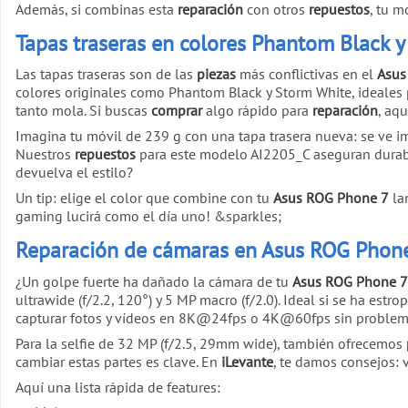
Además, si combinas esta
reparación
con otros
repuestos
, tu m
Tapas traseras en colores Phantom Black 
Las tapas traseras son de las
piezas
más conflictivas en el
Asus
colores originales como Phantom Black y Storm White, ideales p
tanto mola. Si buscas
comprar
algo rápido para
reparación
, aqu
Imagina tu móvil de 239 g con una tapa trasera nueva: se ve im
Nuestros
repuestos
para este modelo AI2205_C aseguran durabi
devuelva el estilo?
Un tip: elige el color que combine con tu
Asus ROG Phone 7
la
gaming lucirá como el día uno! &sparkles;
Reparación de cámaras en Asus ROG Phone 
¿Un golpe fuerte ha dañado la cámara de tu
Asus ROG Phone 7
ultrawide (f/2.2, 120°) y 5 MP macro (f/2.0). Ideal si se ha est
capturar fotos y vídeos en 8K@24fps o 4K@60fps sin problem
Para la selfie de 32 MP (f/2.5, 29mm wide), también ofrecemos
cambiar estas partes es clave. En
iLevante
, te damos consejos: 
Aquí una lista rápida de features: