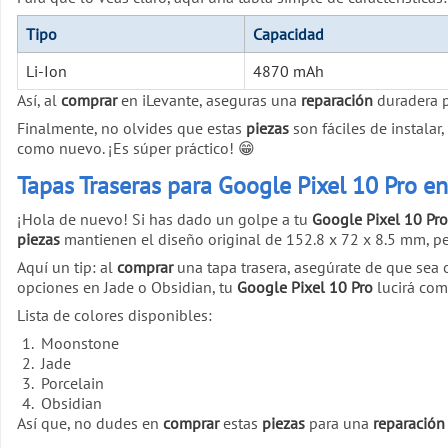
Tipo
Capacidad
Li-Ion
4870 mAh
Así, al
comprar
en iLevante, aseguras una
reparación
duradera 
Finalmente, no olvides que estas
piezas
son fáciles de instalar
como nuevo. ¡Es súper práctico! 😁
Tapas Traseras para Google Pixel 10 Pro e
¡Hola de nuevo! Si has dado un golpe a tu
Google Pixel 10 Pro
piezas
mantienen el diseño original de 152.8 x 72 x 8.5 mm, p
Aquí un tip: al
comprar
una tapa trasera, asegúrate de que sea o
opciones en Jade o Obsidian, tu
Google Pixel 10 Pro
lucirá como
Lista de colores disponibles:
Moonstone
Jade
Porcelain
Obsidian
Así que, no dudes en
comprar
estas
piezas
para una
reparación