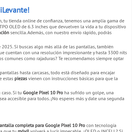
iLevante!
com, tu tienda online de confianza, tenemos una amplia gama de
 LTPO OLED de 6.3 inches que devuelven la vida a tu dispositivo
ación
sencilla. Además, con nuestro envío rápido, podrás
e 2025. Si buscas algo más allá de las pantallas, también
que cuentan con una resolución impresionante y hasta 3300 nits
años comunes como rajaduras? Te recomendamos siempre optar
antallas hasta carcasas, todo está diseñado para encajar
e estas
piezas
vienen con instrucciones básicas para que la
 caso. Si tu
Google Pixel 10 Pro
ha sufrido un golpe, una
sea accesible para todos. ¡No esperes más y dale una segunda
antalla completa para Google Pixel 10 Pro
con tecnología
ca que tu
móvil
volverá a lucir impecable. ¿OLED o INCELL? Si