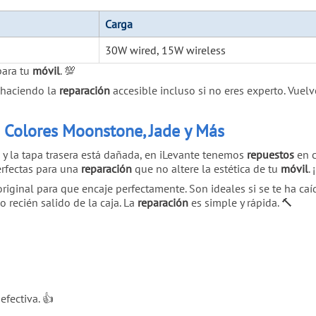
Carga
30W wired, 15W wireless
para tu
móvil
. 💯
, haciendo la
reparación
accesible incluso si no eres experto. Vuelv
n Colores Moonstone, Jade y Más
y la tapa trasera está dañada, en iLevante tenemos
repuestos
en c
erfectas para una
reparación
que no altere la estética de tu
móvil
.
riginal para que encaje perfectamente. Son ideales si se te ha caí
 recién salido de la caja. La
reparación
es simple y rápida. 🔨
efectiva. 👍