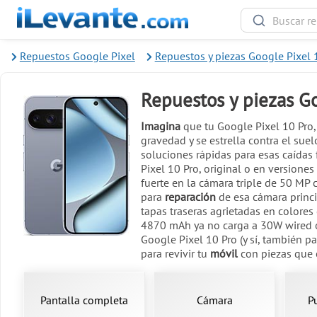
Repuestos Google Pixel
Repuestos y piezas Google Pixel 
Repuestos y piezas Go
Imagina
que tu Google Pixel 10 Pro,
gravedad y se estrella contra el sue
soluciones rápidas para esas caídas 
Pixel 10 Pro, original o en versiones
fuerte en la cámara triple de 50 MP 
para
reparación
de esa cámara princi
tapas traseras agrietadas en colores
4870 mAh ya no carga a 30W wired o e
Google Pixel 10 Pro (y sí, también pa
para revivir tu
móvil
con piezas que e
Pantalla completa
Cámara
P