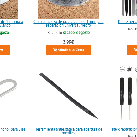
ra de 1mm para
Cinta adhesiva de doble cara de 1mm para
Kit de herr
 Blanco
reparación universal Negro
Recí
agosto
Recíbelo
sábado 8 agosto
3.99€
sta
Añadir a la Cesta
incho) para SIM
Herramienta antiestática para apertura de
Pack reparación
móviles
Recí