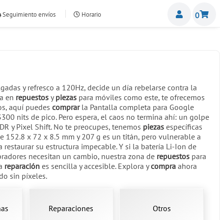
Miemb
Seguimiento envíos
Horario
0
nte.com
adas y refresco a 120Hz, decide un día rebelarse contra la
da en
repuestos
y
piezas
para móviles como este, te ofrecemos
ños, aquí puedes
comprar
la Pantalla completa para Google
3300 nits de pico. Pero espera, el caos no termina ahí: un golpe
HDR y Pixel Shift. No te preocupes, tenemos
piezas
específicas
e 152.8 x 72 x 8.5 mm y 207 g es un titán, pero vulnerable a
estaurar su estructura impecable. Y si la batería Li-Ion de
vibradores necesitan un cambio, nuestra zona de
repuestos
para
la
reparación
es sencilla y accesible. Explora y
compra
ahora
o sin píxeles.
ñas
Reparaciones
Otros