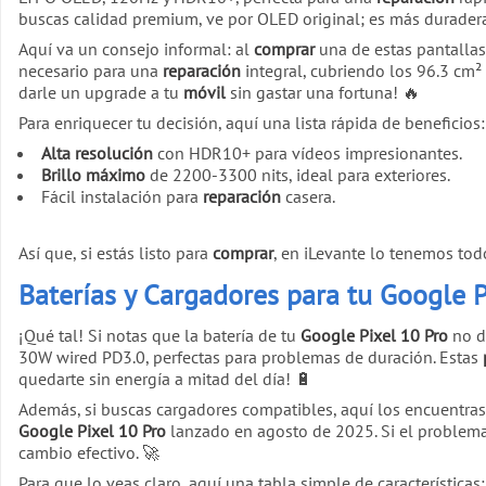
buscas calidad premium, ve por OLED original; es más duradera y
Aquí va un consejo informal: al
comprar
una de estas pantallas, 
necesario para una
reparación
integral, cubriendo los 96.3 cm² 
darle un upgrade a tu
móvil
sin gastar una fortuna! 🔥
Para enriquecer tu decisión, aquí una lista rápida de beneficios:
Alta resolución
con HDR10+ para vídeos impresionantes.
Brillo máximo
de 2200-3300 nits, ideal para exteriores.
Fácil instalación para
reparación
casera.
Así que, si estás listo para
comprar
, en iLevante lo tenemos tod
Baterías y Cargadores para tu Google P
¡Qué tal! Si notas que la batería de tu
Google Pixel 10 Pro
no d
30W wired PD3.0, perfectas para problemas de duración. Estas
quedarte sin energía a mitad del día! 🔋
Además, si buscas cargadores compatibles, aquí los encuentra
Google Pixel 10 Pro
lanzado en agosto de 2025. Si el problema
cambio efectivo. 🚀
Para que lo veas claro, aquí una tabla simple de características: