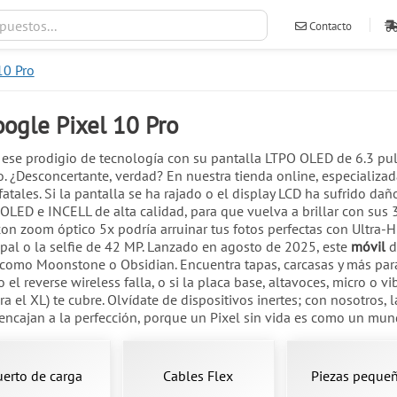
Contacto
10 Pro
ventas@ileva
ogle Pixel 10 Pro
 ese prodigio de tecnología con su pantalla LTPO OLED de 6.3 pulg
lo. ¿Desconcertante, verdad? En nuestra tienda online, especializa
fatales. Si la pantalla se ha rajado o el display LCD ha sufrido da
 OLED e INCELL de alta calidad, para que vuelva a brillar con sus 
con zoom óptico 5x podría arruinar tus fotos perfectas con Ultra-
pal o la selfie de 42 MP. Lanzado en agosto de 2025, este
móvil
d
 como Moonstone o Obsidian. Encuentra tapas, carcasas y más para r
l reverse wireless falla, o si la placa base, altavoces, micro o 
ra el XL) te cubre. Olvídate de dispositivos inertes; con nosotros, 
ncajan a la perfección, porque un Pixel sin vida es como un mund
uerto de carga
Cables Flex
Piezas peque