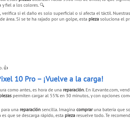
 fiel a los colores. 🔍
verifica si el daño es solo superficial o si afecta el táctil. Nuestra
de área. Si se te ha rajado por un golpe, esta
pieza
soluciona el pr
o. 👍
ixel 10 Pro – ¡Vuelve a la carga!
ura como antes, es hora de una
reparación
. En iLevante.com, ve
piezas
permiten cargar al 55% en 30 minutos, y con opciones como
s para una
reparación
sencilla. Imagina
comprar
una batería que so
 es que se descarga rápido, esta
pieza
resuelve todo. Te recomenda