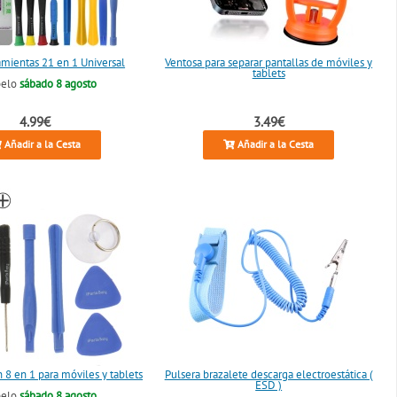
amientas 21 en 1 Universal
Ventosa para separar pantallas de móviles y
tablets
belo
sábado 8 agosto
4.99€
3.49€
Añadir a la Cesta
Añadir a la Cesta
 8 en 1 para móviles y tablets
Pulsera brazalete descarga electroestática (
ESD )
belo
sábado 8 agosto