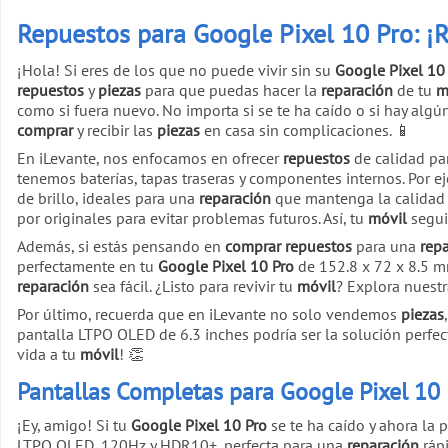
Repuestos para Google Pixel 10 Pro: ¡R
¡Hola! Si eres de los que no puede vivir sin su
Google Pixel 10
repuestos
y
piezas
para que puedas hacer la
reparación
de tu
m
como si fuera nuevo. No importa si se te ha caído o si hay alg
comprar
y recibir las
piezas
en casa sin complicaciones. 📱
En iLevante, nos enfocamos en ofrecer
repuestos
de calidad pa
tenemos baterías, tapas traseras y componentes internos. Por 
de brillo, ideales para una
reparación
que mantenga la calidad 
por originales para evitar problemas futuros. Así, tu
móvil
segui
Además, si estás pensando en
comprar
repuestos
para una
rep
perfectamente en tu
Google Pixel 10 Pro
de 152.8 x 72 x 8.5 mm
reparación
sea fácil. ¿Listo para revivir tu
móvil
? Explora nuestr
Por último, recuerda que en iLevante no solo vendemos
piezas
pantalla LTPO OLED de 6.3 inches podría ser la solución perfe
vida a tu
móvil
! 👏
Pantallas Completas para Google Pixel 10 P
¡Ey, amigo! Si tu
Google Pixel 10 Pro
se te ha caído y ahora la 
LTPO OLED, 120Hz y HDR10+, perfecta para una
reparación
rápi