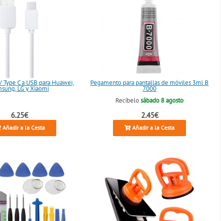
/ Type C a USB para Huawei,
Pegamento para pantallas de móviles 3ml B
sung, LG y Xiaomi
7000
Recíbelo
sábado 8 agosto
6.25€
2.45€
Añadir a la Cesta
Añadir a la Cesta