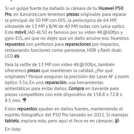
Si un golpe fuerte ha dañado la cámara de tu
Huawei P50
Pro
, en iLevante.com tenemos
piezas
originales para reparar
la principal de 50 MP con OIS, la periscópica de 64 MP,
ultrawide de 13 MP y B/W de 40 MP, todas con Leica optics.
Este
móvil
JAD-AL50 es famoso por su video 4K@60fps y
gyro-EIS, así que no dejes que un daño arruine eso. Nuestros
repuestos
son perfectos para
reparaciones
por impactos,
restaurando funciones como panorama, HDR y flash dual-
LED. 📸
Para la selfie de 13 MP con video 4K@30fps, también
ofrecemos
piezas
que mantienen la calidad. ¿Por qué
originales? Porque aseguran la precisión del Laser AF y zoom
óptico 3.5x. En una
reparación
, usa herramientas
antiestáticas para evitar daños.
Compra
en iLevante para
piezas compatibles con este dispositivo de 158.8 x 72.8 x
8.5 mm. 🎥
Estos
repuestos
ayudan en daños fuertes, manteniendo el
espíritu fotográfico del P50 Pro lanzado en 2021. Si manejas
tablets
, explora más, pero aquí el foco es en cámaras. 📹
En lista: