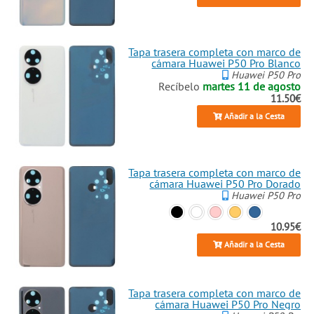
conflictivas de este dispositivo.
¿La tapa trasera se ha astillado o
la carcasa necesita un refresh?
Nuestra
Tapa trasera completa
Tapa trasera completa con marco de
cámara Huawei P50 Pro Blanco
con marco de cámara Huawei P50
Huawei P50 Pro
Pro
en tonos Blue o White es ideal
Recíbelo
martes 11 de agosto
para una
reparación
impecable.
11.50€
No solo vendemos piezas, sino
Añadir a la Cesta
soluciones para que tu Huawei
P50 Pro, con su cámara principal
de 50 MP y selfie de 13 MP capaz
de 4K, siga capturando
Tapa trasera completa con marco de
momentos épicos. Explora
cámara Huawei P50 Pro Dorado
nuestros repuestos y haz que tu
Huawei P50 Pro
móvil o tablet vuelva a ser el
compañero infalible – ¡compra
10.95€
ahora y repara con confianza!
Añadir a la Cesta
Tapa trasera completa con marco de
cámara Huawei P50 Pro Negro