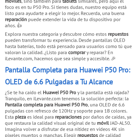
móviles
, sino también para
tablets
similares, pero aquí el
foco es en tu P50 Pro. Si tienes dudas, nuestro equipo está
listo para ayudarte a elegir lo mejor. Recuerda, una buena
reparación
puede extender la vida de tu dispositivo por
años. 👍
Explora nuestra categoría y descubre cómo estos
repuestos
pueden transformar tu experiencia. Desde pantallas OLED
hasta baterías, todo está pensado para usuarios como tú que
valoran la calidad. ¿Listo para
comprar
y reparar? En
iLevante.com, hacemos que sea simple y accesible. 🎉
Pantalla Completa para Huawei P50 Pro:
OLED de 6.6 Pulgadas a Tu Alcance
¿Se te ha caído el
Huawei P50 Pro
y la pantalla está rajada?
Tranquilo, en iLevante.com tenemos la solución perfecta: la
Pantalla completa para Huawei P50 Pro
, una OLED de 6.6
pulgadas con refresco de 120Hz y soporte para 1B colores.
Esta
pieza
es ideal para
reparaciones
por daños de caídas, ya
que restaura la calidad visual original de tu
móvil
JAD-AL50.
Imagina volver a disfrutar de esa nitidez en videos 4K sin
pixeles muertos o manchas. Elegir
repuestos
de calidad