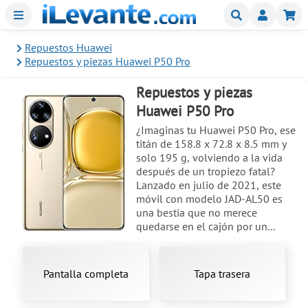
Menu
Buscar
Mi
Repuestos Huawei
Repuestos y piezas Huawei P50 Pro
Repuestos y piezas
Huawei P50 Pro
¿Imaginas tu Huawei P50 Pro, ese
titán de 158.8 x 72.8 x 8.5 mm y
solo 195 g, volviendo a la vida
después de un tropiezo fatal?
Lanzado en julio de 2021, este
móvil con modelo JAD-AL50 es
una bestia que no merece
quedarse en el cajón por un
golpe. En nuestra tienda online,
nos especializamos en
repuestos
y
piezas
para su
reparación
,
Pantalla completa
Tapa trasera
enfocándonos en pantallas
originales OLED de 6.6 pulgadas