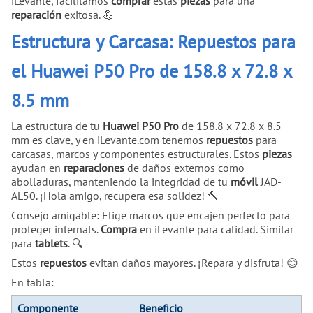
iLevante, facilitamos
comprar
estas
piezas
para una
reparación
exitosa. 💪
Estructura y Carcasa: Repuestos para
el Huawei P50 Pro de 158.8 x 72.8 x
8.5 mm
La estructura de tu
Huawei P50 Pro
de 158.8 x 72.8 x 8.5
mm es clave, y en iLevante.com tenemos
repuestos
para
carcasas, marcos y componentes estructurales. Estos
piezas
ayudan en
reparaciones
de daños externos como
abolladuras, manteniendo la integridad de tu
móvil
JAD-
AL50. ¡Hola amigo, recupera esa solidez! 🔨
Consejo amigable: Elige marcos que encajen perfecto para
proteger internals.
Compra
en iLevante para calidad. Similar
para
tablets
. 🔍
Estos
repuestos
evitan daños mayores. ¡Repara y disfruta! 😊
En tabla:
Componente
Beneficio