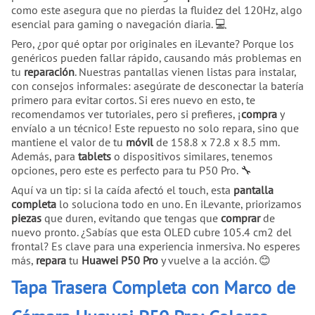
como este asegura que no pierdas la fluidez del 120Hz, algo
esencial para gaming o navegación diaria. 💻
Pero, ¿por qué optar por originales en iLevante? Porque los
genéricos pueden fallar rápido, causando más problemas en
tu
reparación
. Nuestras pantallas vienen listas para instalar,
con consejos informales: asegúrate de desconectar la batería
primero para evitar cortos. Si eres nuevo en esto, te
recomendamos ver tutoriales, pero si prefieres, ¡
compra
y
envíalo a un técnico! Este repuesto no solo repara, sino que
mantiene el valor de tu
móvil
de 158.8 x 72.8 x 8.5 mm.
Además, para
tablets
o dispositivos similares, tenemos
opciones, pero este es perfecto para tu P50 Pro. 🔧
Aquí va un tip: si la caída afectó el touch, esta
pantalla
completa
lo soluciona todo en uno. En iLevante, priorizamos
piezas
que duren, evitando que tengas que
comprar
de
nuevo pronto. ¿Sabías que esta OLED cubre 105.4 cm2 del
frontal? Es clave para una experiencia inmersiva. No esperes
más,
repara
tu
Huawei P50 Pro
y vuelve a la acción. 😊
Tapa Trasera Completa con Marco de