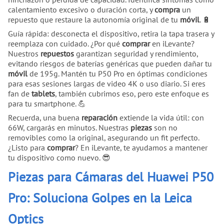
calentamiento excesivo o duración corta, y
compra
un
repuesto que restaure la autonomía original de tu
móvil
. 🔋
Guía rápida: desconecta el dispositivo, retira la tapa trasera y
reemplaza con cuidado. ¿Por qué
comprar
en iLevante?
Nuestros
repuestos
garantizan seguridad y rendimiento,
evitando riesgos de baterías genéricas que pueden dañar tu
móvil
de 195g. Mantén tu P50 Pro en óptimas condiciones
para esas sesiones largas de video 4K o uso diario. Si eres
fan de
tablets
, también cubrimos eso, pero este enfoque es
para tu smartphone. 💪
Recuerda, una buena
reparación
extiende la vida útil: con
66W, cargarás en minutos. Nuestras
piezas
son no
removibles como la original, asegurando un fit perfecto.
¿Listo para
comprar
? En iLevante, te ayudamos a mantener
tu dispositivo como nuevo. 😎
Piezas para Cámaras del Huawei P50
Pro: Soluciona Golpes en la Leica
Optics