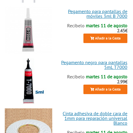
Pegamento para pantallas de
móviles 3ml B 7000
Recíbelo
martes 11 de agosto
2.45€
Añadir a la Cesta
Pegamento negro para pantallas
5mL T7000
Recíbelo
martes 11 de agosto
2.99€
Añadir a la Cesta
Cinta adhesiva de doble cara de
1mm para reparación universal
Blanco
Recíbelo
martes 11 de agosto