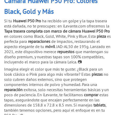
Cámara Huawei P50 Pro: Colores
Black, Gold y Más
Si tu
Huawei P50 Pro
ha recibido un golpe y la tapa trasera
está dañada, no te preocupes: en iLevante.com ofrecemos la
Tapa trasera completa con marco de cámara Huawei P50 Pro
en colores como Black, Gold, White, Pink y Blue. Esta
pieza
es
perfecta para
reparaciones
de impactos, restaurando el
aspecto elegante de tu
móvil
JAD-AL50 de 195g. Lanzado en
2021, este dispositivo merece
repuestos
que mantengan su
diseño premium, y nuestras tapas son 100% compatibles,
incluyendo el marco para la cámara Leica. 📷
Imagina elegir el color que más te guste: ¿Black para un
look clásico o Pink para algo más vibrante? Estas
piezas
no
solo cubren daños externos, sino que protegen
componentes internos de polvo y humedad. Para una
reparación
exitosa, solo necesitas herramientas básicas y un
poco de paciencia. En iLevante, te facilitamos
comprar
estas
tapas, asegurándote que encajen perfectamente en las
dimensiones de 158.8 x 72.8 x 8.5 mm. Si manejas
tablets
,
también tenemos opciones, pero aquí el enfoque es en tu