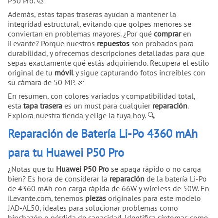
P50 Pro. 🎨
Además, estas tapas traseras ayudan a mantener la
integridad estructural, evitando que golpes menores se
conviertan en problemas mayores. ¿Por qué
comprar
en
iLevante? Porque nuestros
repuestos
son probados para
durabilidad, y ofrecemos descripciones detalladas para que
sepas exactamente qué estás adquiriendo. Recupera el estilo
original de tu
móvil
y sigue capturando fotos increíbles con
su cámara de 50 MP. 🎉
En resumen, con colores variados y compatibilidad total,
esta
tapa trasera
es un must para cualquier
reparación
.
Explora nuestra tienda y elige la tuya hoy. 🔍
Reparación de Batería Li-Po 4360 mAh
para tu Huawei P50 Pro
¿Notas que tu
Huawei P50 Pro
se apaga rápido o no carga
bien? Es hora de considerar la
reparación
de la batería Li-Po
de 4360 mAh con carga rápida de 66W y wireless de 50W. En
iLevante.com, tenemos
piezas
originales para este modelo
JAD-AL50, ideales para solucionar problemas como
hinchazón o pérdida de capacidad. Identifica síntomas como