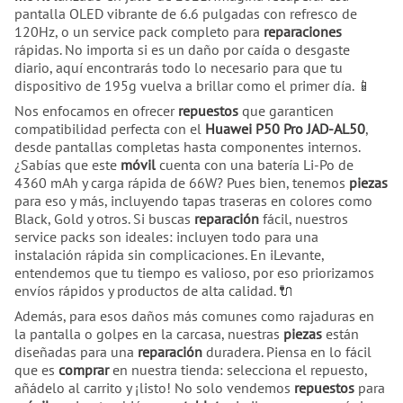
pantalla OLED vibrante de 6.6 pulgadas con refresco de
120Hz, o un service pack completo para
reparaciones
rápidas. No importa si es un daño por caída o desgaste
diario, aquí encontrarás todo lo necesario para que tu
dispositivo de 195g vuelva a brillar como el primer día. 📱
Nos enfocamos en ofrecer
repuestos
que garanticen
compatibilidad perfecta con el
Huawei P50 Pro JAD-AL50
,
desde pantallas completas hasta componentes internos.
¿Sabías que este
móvil
cuenta con una batería Li-Po de
4360 mAh y carga rápida de 66W? Pues bien, tenemos
piezas
para eso y más, incluyendo tapas traseras en colores como
Black, Gold y otros. Si buscas
reparación
fácil, nuestros
service packs son ideales: incluyen todo para una
instalación rápida sin complicaciones. En iLevante,
entendemos que tu tiempo es valioso, por eso priorizamos
envíos rápidos y productos de alta calidad. 🔌
Además, para esos daños más comunes como rajaduras en
la pantalla o golpes en la carcasa, nuestras
piezas
están
diseñadas para una
reparación
duradera. Piensa en lo fácil
que es
comprar
en nuestra tienda: selecciona el repuesto,
añádelo al carrito y ¡listo! No solo vendemos
repuestos
para