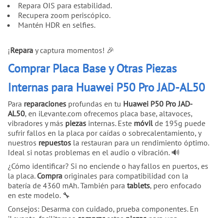
Repara OIS para estabilidad.
Recupera zoom periscópico.
Mantén HDR en selfies.
¡
Repara
y captura momentos! 🎉
Comprar Placa Base y Otras Piezas
Internas para Huawei P50 Pro JAD-AL50
Para
reparaciones
profundas en tu
Huawei P50 Pro JAD-
AL50
, en iLevante.com ofrecemos placa base, altavoces,
vibradores y más
piezas
internas. Este
móvil
de 195g puede
sufrir fallos en la placa por caídas o sobrecalentamiento, y
nuestros
repuestos
la restauran para un rendimiento óptimo.
Ideal si notas problemas en el audio o vibración. 🔊
¿Cómo identificar? Si no enciende o hay fallos en puertos, es
la placa.
Compra
originales para compatibilidad con la
batería de 4360 mAh. También para
tablets
, pero enfocado
en este modelo. 🔧
Consejos: Desarma con cuidado, prueba componentes. En