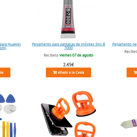
 para Huawei,
Pegamento para pantallas de móviles 3ml B
Pegamento neg
aomi
7000
Recíbe
Recíbelo
viernes 07 de agosto
2.45€
sta
Añadir a la Cesta