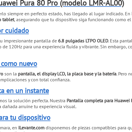
uawei Pura 80 Pro (modelo LMR-AL00)
lo siempre en perfecto estado, has llegado al lugar indicado. En
o tablet
, asegurando que tu dispositivo siga funcionando como el 
or cuidado
su impresionante pantalla de
6.8 pulgadas LTPO OLED
. Esta pant
o de 120Hz para una experiencia fluida y vibrante. Sin embargo, 
i como nuevo
ro
son la
pantalla, el display LCD, la placa base y la batería
. Pero 
mplicaciones y con total confianza.
ta en un instante
emos la solución perfecta. Nuestra
Pantalla completa para Huawei 
 dañada arruine tu experiencia visual.
ara tu dispositivo
ámara, en
iLevante.com
disponemos de piezas compatibles para que 