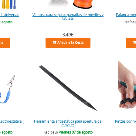
 1 Universal
Ventosa para separar pantallas de móviles y
Palanca metá
tablets
e agosto
Recíbe
3.49€
sta
Añadir a la Cesta
ectroestática (
Herramienta antiestática para apertura de
Pinzas con v
móviles
e agosto
Recíbelo
viernes 07 de agosto