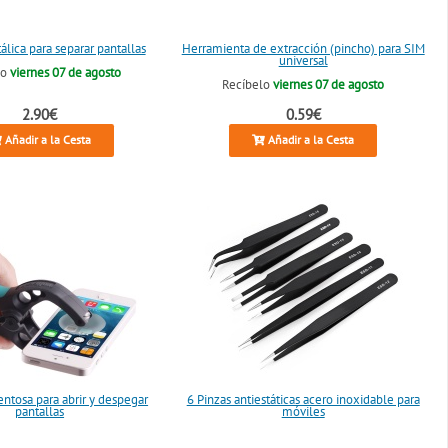
lica para separar pantallas
Herramienta de extracción (pincho) para SIM
universal
lo
viernes 07 de agosto
Recíbelo
viernes 07 de agosto
2.90€
0.59€
Añadir a la Cesta
Añadir a la Cesta
entosa para abrir y despegar
6 Pinzas antiestáticas acero inoxidable para
pantallas
móviles