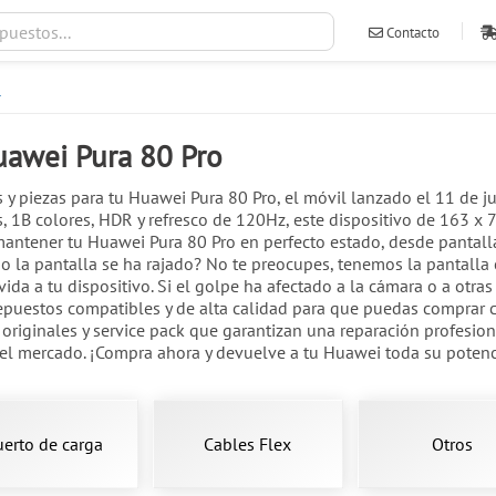
Contacto
o
ventas@ileva
uawei Pura 80 Pro
 y piezas para tu Huawei Pura 80 Pro, el móvil lanzado el 11 de 
 1B colores, HDR y refresco de 120Hz, este dispositivo de 163 x 7
 mantener tu Huawei Pura 80 Pro en perfecto estado, desde panta
il o la pantalla se ha rajado? No te preocupes, tenemos la panta
 vida a tu dispositivo. Si el golpe ha afectado a la cámara o a otr
puestos compatibles y de alta calidad para que puedas comprar c
s originales y service pack que garantizan una reparación profesio
del mercado. ¡Compra ahora y devuelve a tu Huawei toda su potenci
uerto de carga
Cables Flex
Otros