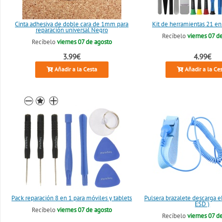
Cinta adhesiva de doble cara de 1mm para
Kit de herramientas 21 en
reparación universal Negro
Recíbelo
viernes 07 d
Recíbelo
viernes 07 de agosto
3.99€
4.99€
Añadir a la Cesta
Añadir a la Ce
Pack reparación 8 en 1 para móviles y tablets
Pulsera brazalete descarga el
ESD )
Recíbelo
viernes 07 de agosto
Recíbelo
viernes 07 d