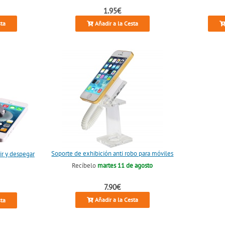
1.95€
sta
Añadir a la Cesta
Soporte de exhibición anti robo para móviles
ir y despegar
Recíbelo
martes 11 de agosto
7.90€
Añadir a la Cesta
sta