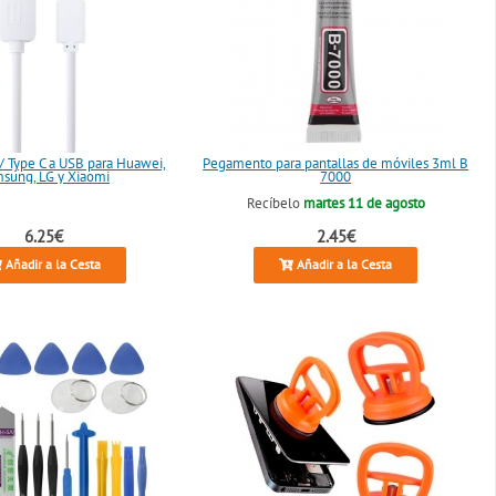
/ Type C a USB para Huawei,
Pegamento para pantallas de móviles 3ml B
sung, LG y Xiaomi
7000
Recíbelo
martes 11 de agosto
6.25€
2.45€
Añadir a la Cesta
Añadir a la Cesta