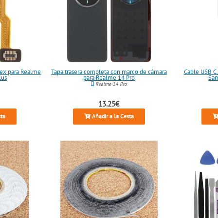
lex para Realme
Tapa trasera completa con marco de cámara
Cable USB C 
lus
para Realme 14 Pro
Sam
Realme 14 Pro
13.25€
sta
Añadir a la Cesta