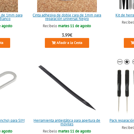
ra de 1mm para
Cinta adhesiva de doble cara de 1mm para
Kit de herr
 Blanco
reparación universal Negro
Recíbe
e agosto
Recíbelo
martes 11 de agosto
3.99€
sta
Añadir a la Cesta
incho) para SIM
Herramienta antiestática para apertura de
Pack reparación
móviles
Recíbe
e agosto
Recíbelo
martes 11 de agosto