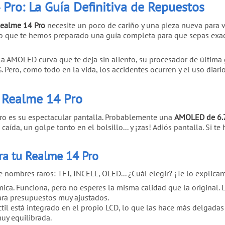
Pro: La Guía Definitiva de Repuestos
ealme 14 Pro
necesite un poco de cariño y una pieza nueva para v
no que te hemos preparado una guía completa para que sepas exac
lla AMOLED curva que te deja sin aliento, su procesador de última
Pero, como todo en la vida, los accidentes ocurren y el uso diario
u Realme 14 Pro
ro es su espectacular pantalla. Probablemente una
AMOLED de 6.
da, un golpe tonto en el bolsillo... y ¡zas! Adiós pantalla. Si te
ra tu Realme 14 Pro
ombres raros: TFT, INCELL, OLED... ¿Cuál elegir? ¡Te lo explicam
ca. Funciona, pero no esperes la misma calidad que la original. 
ara presupuestos muy ajustados.
ctil está integrado en el propio LCD, lo que las hace más delgadas
uy equilibrada.