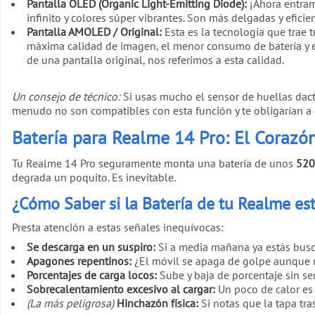
Pantalla OLED (Organic Light-Emitting Diode):
¡Ahora entramo
infinito y colores súper vibrantes. Son más delgadas y efici
Pantalla AMOLED / Original:
Esta es la tecnología que trae t
máxima calidad de imagen, el menor consumo de batería y 
de una pantalla original, nos referimos a esta calidad.
Un consejo de técnico:
Si usas mucho el sensor de huellas dac
menudo no son compatibles con esta función y te obligarían a 
Batería para Realme 14 Pro: El Corazó
Tu Realme 14 Pro seguramente monta una batería de unos
520
degrada un poquito. Es inevitable.
¿Cómo Saber si la Batería de tu Realme es
Presta atención a estas señales inequívocas:
Se descarga en un suspiro:
Si a media mañana ya estás busc
Apagones repentinos:
¿El móvil se apaga de golpe aunque 
Porcentajes de carga locos:
Sube y baja de porcentaje sin se
Sobrecalentamiento excesivo al cargar:
Un poco de calor es 
(La más peligrosa)
Hinchazón física:
Si notas que la tapa tra