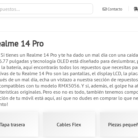
Contacto
ventas@ileva
ealme 14 Pro
Si tienes un Realme 14 Pro y te ha dado un mal día con una caída,
.77 pulgadas y tecnología OLED está diseñado para deslumbrar, p
 batería, aquí encontrarás todos los repuestos que necesitas para
as de tu Realme 14 Pro son las pantallas, el display LCD, la placa 
s de un mal día, echa un vistazo a nuestra sección de repuestos
 compatibles con tu modelo RMX5056. Y si, además, el golpe ha a
terísticas originales. Pero eso no es todo, también tenemos compo
ción de tu móvil está aquí, así que no dudes en comprar lo que ne
nto!
Tapa trasera
Cables Flex
Piezas peque