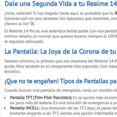
Dale una Segunda Vida a tu Realme 14 
¡Hola, valiente! Si has llegado hasta aquí, es probable que tu
R
iLevante.com no solo tenemos los repuestos que necesitas, si
¡Vamos al lío! 🚀
El Realme 14 Pro es una auténtica bestia parda. Con esa panta
mínimo detalle, es normal que quieras tenerlo siempre al 100%. 
el repuesto adecuado.
La Pantalla: La Joya de la Corona de t
Seamos sinceros, lo primero que nos enamora del Realme 14 P
gusto. Pero también es el componente más expuesto. Una mala caí
bolsillos.
¡Que no te engañen! Tipos de Pantallas pa
Cuando buscas una pantalla de reemplazo, verás un montón de n
Pantalla TFT (Thin-Film Transistor):
Es la opción más económi
un poco más de batería. Es una solución de emergencia o p
Pantalla INCELL:
Una evolución de las TFT. Aquí, el panel tá
bastante respecto a las TFT, siendo una opción intermedia m