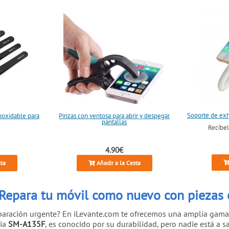
Soporte de exh
inoxidable para
Pinzas con ventosa para abrir y despegar
pantallas
Recíbe
4.90€
sta
Añadir a la Cesta
Repara tu móvil como nuevo con piezas o
eparación urgente? En iLevante.com te ofrecemos una amplia gam
cia
SM-A135F
, es conocido por su durabilidad, pero nadie está a s