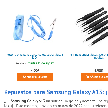
Pulsera brazalete descarga electroestática (
6 Pinzas antiestáticas acero 
ESD )
móviles
Recíbelo
martes 11 de agosto
4.99€
4.90€
Añadir a la Cesta
Añadir a la Ce
Repuestos para Samsung Galaxy A13: ¡
¿Tu
Samsung Galaxy A13
ha sufrido un golpe y necesita una r
la caja. Este modelo, lanzado en marzo de 2022 con la referen