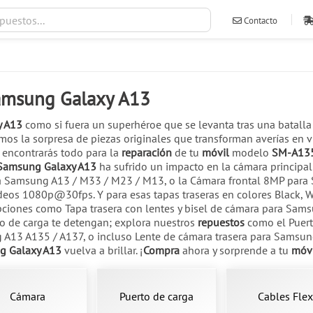
Contacto
ventas@ileva
Samsung Galaxy A13
y A13
como si fuera un superhéroe que se levanta tras una batalla
emos la sorpresa de piezas originales que transforman averías en vi
 encontrarás todo para la
reparación
de tu
móvil
modelo
SM-A13
Samsung Galaxy A13
ha sufrido un impacto en la cámara principal
 Samsung A13 / M33 / M23 / M13, o la Cámara frontal 8MP para 
videos 1080p@30fps. Y para esas tapas traseras en colores Black, 
pciones como Tapa trasera con lentes y bisel de cámara para Sam
o de carga te detengan; explora nuestros
repuestos
como el Puert
 A13 A135 / A137, o incluso Lente de cámara trasera para Samsung
g Galaxy A13
vuelva a brillar. ¡
Compra
ahora y sorprende a tu
móv
Cámara
Puerto de carga
Cables Flex