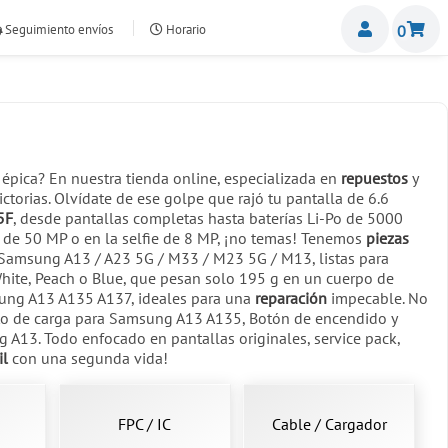
Miemb
Seguimiento envíos
Horario
0
nte.com
 épica? En nuestra tienda online, especializada en
repuestos
y
ctorias. Olvídate de ese golpe que rajó tu pantalla de 6.6
5F
, desde pantallas completas hasta baterías Li-Po de 5000
 de 50 MP o en la selfie de 8 MP, ¡no temas! Tenemos
piezas
Samsung A13 / A23 5G / M33 / M23 5G / M13, listas para
White, Peach o Blue, que pesan solo 195 g en un cuerpo de
sung A13 A135 A137, ideales para una
reparación
impecable. No
o de carga para Samsung A13 A135, Botón de encendido y
 A13. Todo enfocado en pantallas originales, service pack,
il
con una segunda vida!
FPC / IC
Cable / Cargador