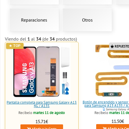
Reparaciones
Otros
Viendo del
1
al
34
(de
34
productos)
REPUESTO
Botón de encendido y sensor 
Pantalla completa para Samsung Galaxy A13
para Samsung A13 A135 / A1
4G / A135
Samsung Galaxy 
Recíbelo
martes 11 de agosto
Recíbelo
martes 11 d
11.50€
15.71€
Añadir a la Ce
Añadir a la Cesta