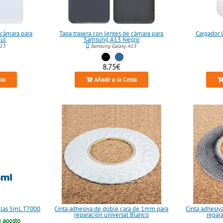
 cámara para
Tapa trasera con lentes de cámara para
Cargador 
ul
Samsung A13 Negro
A13
Samsung Galaxy A13
8.75€
sta
Añadir a la Cesta
llas 5mL T7000
Cinta adhesiva de doble cara de 1mm para
Cinta adhesiv
reparación universal Blanco
repar
e agosto