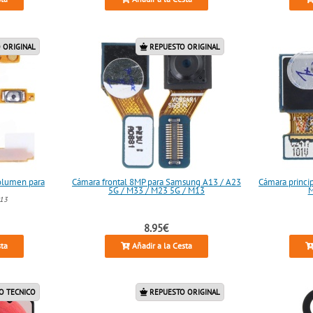
 ORIGINAL
REPUESTO ORIGINAL
volumen para
Cámara frontal 8MP para Samsung A13 / A23
Cámara princi
5G / M33 / M23 5G / M13
M
A13
8.95€
sta
Añadir a la Cesta
O TECNICO
REPUESTO ORIGINAL