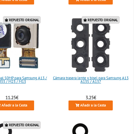
REPUESTO ORIGINAL
REPUESTO ORIGINAL
pal 50MP para Samsung A13 /
Cámara trasera lente y bisel para Samsung A13
33 / M23 / M13
A135 / A137
11.25€
3.25€
Añadir a la Cesta
Añadir a la Cesta
REPUESTO ORIGINAL