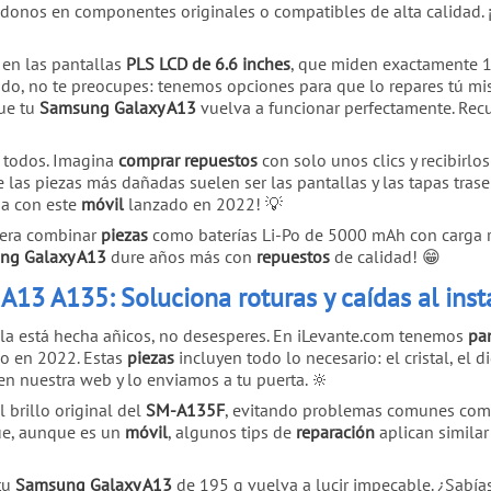
ndonos en componentes originales o compatibles de alta calidad. ¡
 en las pantallas
PLS LCD de 6.6 inches
, que miden exactamente 1
rajado, no te preocupes: tenemos opciones para que lo repares tú m
que tu
Samsung Galaxy A13
vuelva a funcionar perfectamente. R
a todos. Imagina
comprar
repuestos
con solo unos clics y recibirlos
 las piezas más dañadas suelen ser las pantallas y las tapas traser
ia con este
móvil
lanzado en 2022! 💡
dera combinar
piezas
como baterías Li-Po de 5000 mAh con carga rá
ng Galaxy A13
dure años más con
repuestos
de calidad! 😁
13 A135: Soluciona roturas y caídas al inst
lla está hecha añicos, no desesperes. En iLevante.com tenemos
pa
o en 2022. Estas
piezas
incluyen todo lo necesario: el cristal, el d
en nuestra web y lo enviamos a tu puerta. 🔆
 brillo original del
SM-A135F
, evitando problemas comunes como
que, aunque es un
móvil
, algunos tips de
reparación
aplican simila
tu
Samsung Galaxy A13
de 195 g vuelva a lucir impecable. ¿Sabía