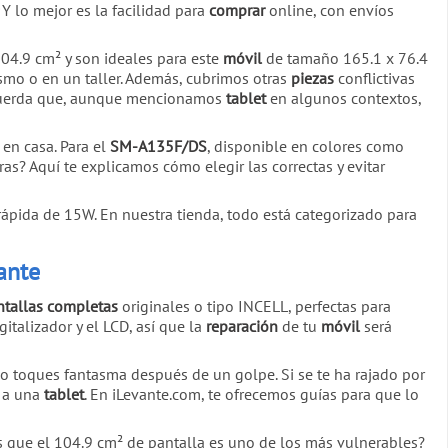
Y lo mejor es la facilidad para
comprar
online, con envíos
04.9 cm² y son ideales para este
móvil
de tamaño 165.1 x 76.4
ismo o en un taller. Además, cubrimos otras
piezas
conflictivas
ecuerda que, aunque mencionamos
tablet
en algunos contextos,
 en casa. Para el
SM-A135F/DS
, disponible en colores como
as? Aquí te explicamos cómo elegir las correctas y evitar
pida de 15W. En nuestra tienda, todo está categorizado para
ante
ntallas completas
originales o tipo INCELL, perfectas para
igitalizador y el LCD, así que la
reparación
de tu
móvil
será
 toques fantasma después de un golpe. Si se te ha rajado por
r a una
tablet
. En iLevante.com, te ofrecemos guías para que lo
s que el 104.9 cm² de pantalla es uno de los más vulnerables?