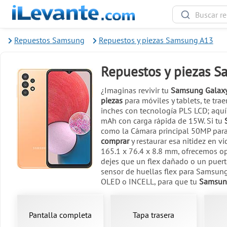
Repuestos Samsung
Repuestos y piezas Samsung A13
Repuestos y piezas 
¿Imaginas revivir tu
Samsung Galax
piezas
para móviles y tablets, te tra
inches con tecnología PLS LCD; aquí
mAh con carga rápida de 15W. Si tu
como la Cámara principal 50MP para
comprar
y restaurar esa nitidez en 
165.1 x 76.4 x 8.8 mm, ofrecemos o
dejes que un flex dañado o un puert
sensor de huellas flex para Samsung
OLED o INCELL, para que tu
Samsun
Pantalla completa
Tapa trasera