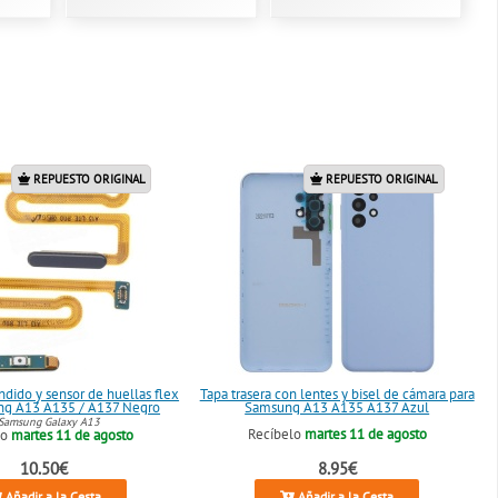
REPUESTO ORIGINAL
REPUESTO ORIGINAL
dido y sensor de huellas flex
Tapa trasera con lentes y bisel de cámara para
ng A13 A135 / A137 Negro
Samsung A13 A135 A137 Azul
Samsung Galaxy A13
Recíbelo
martes 11 de agosto
lo
martes 11 de agosto
10.50€
8.95€
Añadir a la Cesta
Añadir a la Cesta