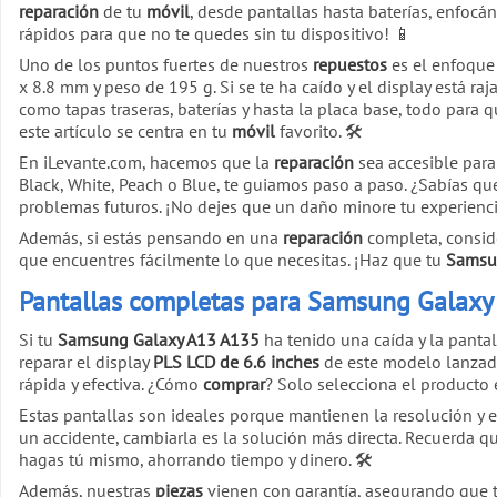
reparación
de tu
móvil
, desde pantallas hasta baterías, enfocá
rápidos para que no te quedes sin tu dispositivo! 📱
Uno de los puntos fuertes de nuestros
repuestos
es el enfoque
x 8.8 mm y peso de 195 g. Si se te ha caído y el display está 
como tapas traseras, baterías y hasta la placa base, todo para 
este artículo se centra en tu
móvil
favorito. 🛠️
En iLevante.com, hacemos que la
reparación
sea accesible par
Black, White, Peach o Blue, te guiamos paso a paso. ¿Sabías que
problemas futuros. ¡No dejes que un daño minore tu experienc
Además, si estás pensando en una
reparación
completa, consi
que encuentres fácilmente lo que necesitas. ¡Haz que tu
Samsu
Pantallas completas para Samsung Galaxy A
Si tu
Samsung Galaxy A13 A135
ha tenido una caída y la panta
reparar el display
PLS LCD de 6.6 inches
de este modelo lanzad
rápida y efectiva. ¿Cómo
comprar
? Solo selecciona el producto 
Estas pantallas son ideales porque mantienen la resolución y el
un accidente, cambiarla es la solución más directa. Recuerda 
hagas tú mismo, ahorrando tiempo y dinero. 🛠️
Además, nuestras
piezas
vienen con garantía, asegurando que 