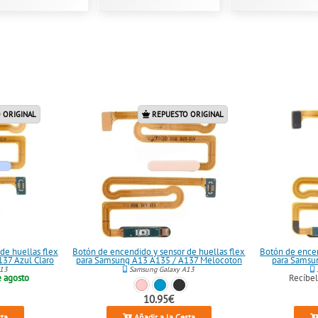
 ORIGINAL
REPUESTO ORIGINAL
de huellas flex
Botón de encendido y sensor de huellas flex
Botón de encen
37 Azul Claro
para Samsung A13 A135 / A137 Melocoton
para Samsu
A13
Samsung Galaxy A13
e agosto
Recíbe
10.95€
sta
Añadir a la Cesta