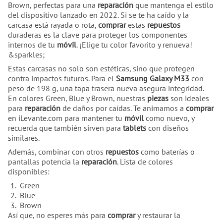
Brown, perfectas para una
reparación
que mantenga el estilo
del dispositivo lanzado en 2022. Si se te ha caído y la
carcasa está rayada o rota,
comprar
estas
repuestos
duraderas es la clave para proteger los componentes
internos de tu
móvil
. ¡Elige tu color favorito y renueva!
&sparkles;
Estas carcasas no solo son estéticas, sino que protegen
contra impactos futuros. Para el
Samsung Galaxy M33
con
peso de 198 g, una tapa trasera nueva asegura integridad.
En colores Green, Blue y Brown, nuestras
piezas
son ideales
para
reparación
de daños por caídas. Te animamos a
comprar
en iLevante.com para mantener tu
móvil
como nuevo, y
recuerda que también sirven para
tablets
con diseños
similares.
Además, combinar con otros
repuestos
como baterías o
pantallas potencia la
reparación
. Lista de colores
disponibles:
Green
Blue
Brown
Así que, no esperes más para
comprar
y restaurar la