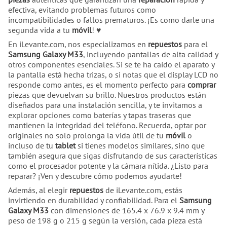
efectiva, evitando problemas futuros como
incompatibilidades o fallos prematuros. ¡Es como darle una
segunda vida a tu
móvil
! ♥
En iLevante.com, nos especializamos en
repuestos
para el
Samsung Galaxy M33
, incluyendo pantallas de alta calidad y
otros componentes esenciales. Si se te ha caído el aparato y
la pantalla está hecha trizas, o si notas que el display LCD no
responde como antes, es el momento perfecto para
comprar
piezas que devuelvan su brillo. Nuestros productos están
diseñados para una instalación sencilla, y te invitamos a
explorar opciones como baterías y tapas traseras que
mantienen la integridad del teléfono. Recuerda, optar por
originales no solo prolonga la vida útil de tu
móvil
o
incluso de tu
tablet
si tienes modelos similares, sino que
también asegura que sigas disfrutando de sus características
como el procesador potente y la cámara nítida. ¿Listo para
reparar? ¡Ven y descubre cómo podemos ayudarte!
Además, al elegir
repuestos
de iLevante.com, estás
invirtiendo en durabilidad y confiabilidad. Para el
Samsung
Galaxy M33
con dimensiones de 165.4 x 76.9 x 9.4 mm y
peso de 198 g o 215 g según la versión, cada pieza está