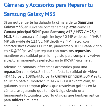
Cámaras y Accesorios para Reparar tu
Samsung Galaxy M33
Si un golpe fuerte ha dañado la cámara de tu
Samsung
Galaxy M33
, en iLevante.com tenemos
piezas
como la
Cámara principal 50MP para Samsung A13 / M33 / M23 /
M13
. Esta cámara cuádruple incluye 50 MP wide con PDAF, 5
MP ultrawide de 123°, 2 MP depth y 2 MP macro, con
características como LED flash, panorama y HDR. Graba video
en 4K@30fps, así que reparar con nuestros
repuestos
mantiene esa calidad premium. ¿Listo para
comprar
y volver
a capturar momentos perfectos en tu
móvil
? &camera;
Además de cámaras, ofrecemos accesorios para una
reparación
completa. Si el daño afecta la calidad de video
4K@30fps o 1080p@30fps, la
Cámara principal 50MP
es tu
solución para el modelo SM-M336B. En iLevante.com, te
guiamos para
comprar
piezas
que resuelvan golpes en la
cámara, asegurando que tu
móvil
siga siendo una
herramienta fotográfica top. No olvides que también aplica
para
tablets
similares.