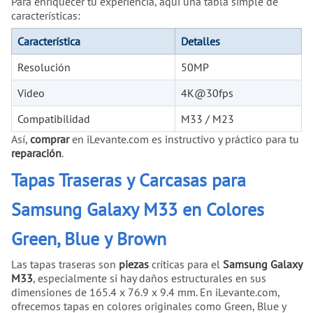
Para enriquecer tu experiencia, aquí una tabla simple de
características:
Característica
Detalles
Resolución
50MP
Video
4K@30fps
Compatibilidad
M33 / M23
Así,
comprar
en iLevante.com es instructivo y práctico para tu
reparación
.
Tapas Traseras y Carcasas para
Samsung Galaxy M33 en Colores
Green, Blue y Brown
Las tapas traseras son
piezas
críticas para el
Samsung Galaxy
M33
, especialmente si hay daños estructurales en sus
dimensiones de 165.4 x 76.9 x 9.4 mm. En iLevante.com,
ofrecemos tapas en colores originales como Green, Blue y