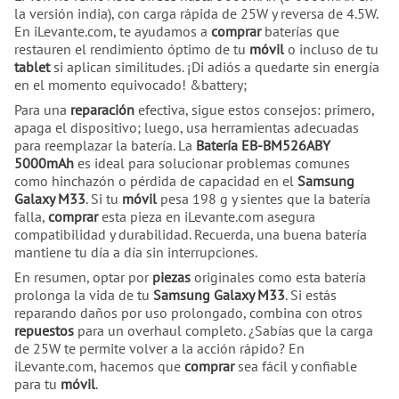
la versión india), con carga rápida de 25W y reversa de 4.5W.
En iLevante.com, te ayudamos a
comprar
baterías que
restauren el rendimiento óptimo de tu
móvil
o incluso de tu
tablet
si aplican similitudes. ¡Di adiós a quedarte sin energía
en el momento equivocado! &battery;
Para una
reparación
efectiva, sigue estos consejos: primero,
apaga el dispositivo; luego, usa herramientas adecuadas
para reemplazar la batería. La
Batería EB-BM526ABY
5000mAh
es ideal para solucionar problemas comunes
como hinchazón o pérdida de capacidad en el
Samsung
Galaxy M33
. Si tu
móvil
pesa 198 g y sientes que la batería
falla,
comprar
esta pieza en iLevante.com asegura
compatibilidad y durabilidad. Recuerda, una buena batería
mantiene tu día a día sin interrupciones.
En resumen, optar por
piezas
originales como esta batería
prolonga la vida de tu
Samsung Galaxy M33
. Si estás
reparando daños por uso prolongado, combina con otros
repuestos
para un overhaul completo. ¿Sabías que la carga
de 25W te permite volver a la acción rápido? En
iLevante.com, hacemos que
comprar
sea fácil y confiable
para tu
móvil
.