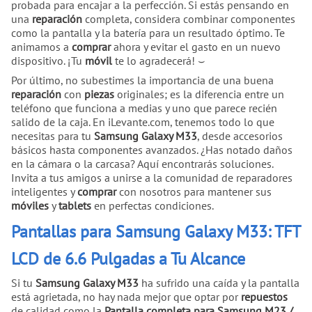
probada para encajar a la perfección. Si estás pensando en
una
reparación
completa, considera combinar componentes
como la pantalla y la batería para un resultado óptimo. Te
animamos a
comprar
ahora y evitar el gasto en un nuevo
dispositivo. ¡Tu
móvil
te lo agradecerá! ⌣
Por último, no subestimes la importancia de una buena
reparación
con
piezas
originales; es la diferencia entre un
teléfono que funciona a medias y uno que parece recién
salido de la caja. En iLevante.com, tenemos todo lo que
necesitas para tu
Samsung Galaxy M33
, desde accesorios
básicos hasta componentes avanzados. ¿Has notado daños
en la cámara o la carcasa? Aquí encontrarás soluciones.
Invita a tus amigos a unirse a la comunidad de reparadores
inteligentes y
comprar
con nosotros para mantener sus
móviles
y
tablets
en perfectas condiciones.
Pantallas para Samsung Galaxy M33: TFT
LCD de 6.6 Pulgadas a Tu Alcance
Si tu
Samsung Galaxy M33
ha sufrido una caída y la pantalla
está agrietada, no hay nada mejor que optar por
repuestos
de calidad como la
Pantalla completa para Samsung M23 /