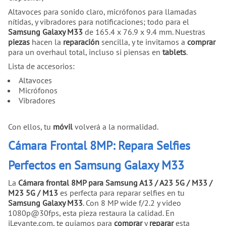
Altavoces para sonido claro, micrófonos para llamadas
nítidas, y vibradores para notificaciones; todo para el
Samsung Galaxy M33
de 165.4 x 76.9 x 9.4 mm. Nuestras
piezas
hacen la
reparación
sencilla, y te invitamos a
comprar
para un overhaul total, incluso si piensas en
tablets
.
Lista de accesorios:
Altavoces
Micrófonos
Vibradores
Con ellos, tu
móvil
volverá a la normalidad.
Cámara Frontal 8MP: Repara Selfies
Perfectos en Samsung Galaxy M33
La
Cámara frontal 8MP para Samsung A13 / A23 5G / M33 /
M23 5G / M13
es perfecta para reparar selfies en tu
Samsung Galaxy M33
. Con 8 MP wide f/2.2 y video
1080p@30fps, esta pieza restaura la calidad. En
iLevante.com, te guiamos para
comprar
y
reparar
esta