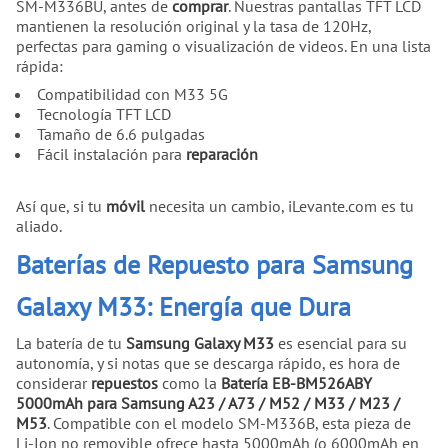
SM-M336BU, antes de
comprar
. Nuestras pantallas TFT LCD
mantienen la resolución original y la tasa de 120Hz,
perfectas para gaming o visualización de videos. En una lista
rápida:
Compatibilidad con M33 5G
Tecnología TFT LCD
Tamaño de 6.6 pulgadas
Fácil instalación para
reparación
Así que, si tu
móvil
necesita un cambio, iLevante.com es tu
aliado.
Baterías de Repuesto para Samsung
Galaxy M33: Energía que Dura
La batería de tu
Samsung Galaxy M33
es esencial para su
autonomía, y si notas que se descarga rápido, es hora de
considerar
repuestos
como la
Batería EB-BM526ABY
5000mAh para Samsung A23 / A73 / M52 / M33 / M23 /
M53
. Compatible con el modelo SM-M336B, esta pieza de
Li-Ion no removible ofrece hasta 5000mAh (o 6000mAh en