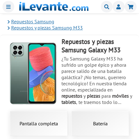
Menu
Buscar
Mi
Repuestos Samsung
Repuestos y piezas Samsung M33
Repuestos y piezas
Samsung Galaxy M33
¿Tu Samsung Galaxy M33 ha
sufrido un golpe épico y ahora
parece salido de una batalla
galáctica? ¡No temas, guerrero
tecnológico! En nuestra tienda
online, especializada en
repuestos
y
piezas
para
móviles
y
tablets
, te traemos todo lo
necesario para la
reparación
de tu
fiel compañero lanzado en marzo
de 2022. Con modelos como el
Pantalla completa
Batería
SM-M336B
, sabemos que las
pantallas son las más