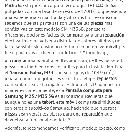
M33 5G
. Esta pieza incorpora tecnología
TFT LCD
de 6.6
pulgadas con una tasa de refresco de 120Hz, lo que asegura
una experiencia visual fluida y vibrante. En iLevante.com,
sabemos que las pantallas son una de las
piezas
más
conflictivas en este modelo SM-M336B, por eso te
ofrecemos opciones fáciles de
comprar
para una
reparación
efectiva. Imagina volver a disfrutar de colores nítidos y un
tacto sensible sin gastar una fortuna en un nuevo
móvil
. ¡Es
ideal para esos accidentes cotidianos! &thumbsup;
Al
comprar
una pantalla en iLevante.com, recibes no solo la
pieza, sino también consejos útiles para la instalación. Para
el
Samsung Galaxy M33
, con su display de 104.9 cm²,
reparar daños por golpes es sencillo si eliges
repuestos
compatibles. Si se ha rajado el vidrio o el LCD no muestra
imágenes correctamente, esta
Pantalla completa para
Samsung M23 / M33 5G
es tu solución. Recuerda que,
aunque no es una
tablet
, este
móvil
comparte similitudes
con otros dispositivos Samsung, haciendo que nuestras
piezas
sean versátiles. ¿Listo para una
reparación
que
devuelva la funcionalidad total?
Además, te recomendamos verificar el modelo exacto, como