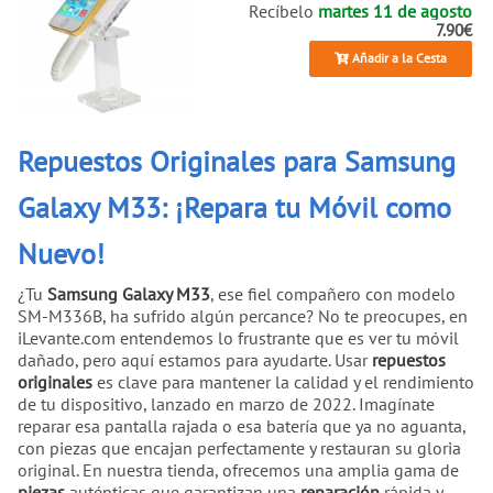
Recíbelo
martes 11 de agosto
7.90€
Añadir a la Cesta
Repuestos Originales para Samsung
Galaxy M33: ¡Repara tu Móvil como
Nuevo!
¿Tu
Samsung Galaxy M33
, ese fiel compañero con modelo
SM-M336B, ha sufrido algún percance? No te preocupes, en
iLevante.com entendemos lo frustrante que es ver tu móvil
dañado, pero aquí estamos para ayudarte. Usar
repuestos
originales
es clave para mantener la calidad y el rendimiento
de tu dispositivo, lanzado en marzo de 2022. Imagínate
reparar esa pantalla rajada o esa batería que ya no aguanta,
con piezas que encajan perfectamente y restauran su gloria
original. En nuestra tienda, ofrecemos una amplia gama de
piezas
auténticas que garantizan una
reparación
rápida y