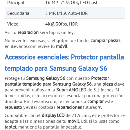
Principal
16 MP, f/1.9, OIS, LED flash
Secundaria
5 MP, f/1.9, Auto-HDR
Video
4K@30fps, HDR
Así, tu
reparación
será top &smiley;.
No inventes excusas, si el golpe fue fuerte,
comprar
piezas
en iLevante.com revive tu
móvil
.
Accesorios esenciales: Protector pantalla
templado para Samsung Galaxy S6
Protege tu
Samsung Galaxy S6
con nuestro
Protector
pantalla templado para Samsung Galaxy S6
, una
pieza
clave
para prevenir daños en la
Super AMOLED
de 5.1 inches. Si
temes caídas, este accesorio es esencial para una protección
duradera. En iLevante.com, te invitamos a
comprar
este
repuesto
y evitar costosas
reparaciones
futuras ♥.
Compatible con el
display LCD
de 71.5 cm2, este protector se
adapta a las dimensiones de tu
móvil
. Útil si lo usas como
tablet
, mantiene la pantalla impecable.