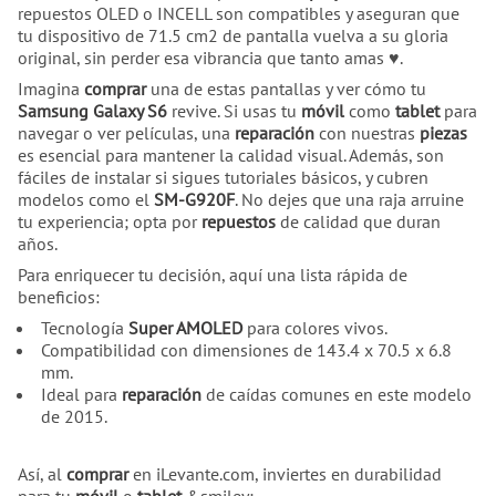
repuestos OLED o INCELL son compatibles y aseguran que
tu dispositivo de 71.5 cm2 de pantalla vuelva a su gloria
original, sin perder esa vibrancia que tanto amas ♥.
Imagina
comprar
una de estas pantallas y ver cómo tu
Samsung Galaxy S6
revive. Si usas tu
móvil
como
tablet
para
navegar o ver películas, una
reparación
con nuestras
piezas
es esencial para mantener la calidad visual. Además, son
fáciles de instalar si sigues tutoriales básicos, y cubren
modelos como el
SM-G920F
. No dejes que una raja arruine
tu experiencia; opta por
repuestos
de calidad que duran
años.
Para enriquecer tu decisión, aquí una lista rápida de
beneficios:
Tecnología
Super AMOLED
para colores vivos.
Compatibilidad con dimensiones de 143.4 x 70.5 x 6.8
mm.
Ideal para
reparación
de caídas comunes en este modelo
de 2015.
Así, al
comprar
en iLevante.com, inviertes en durabilidad
para tu
móvil
o
tablet
&smiley;.