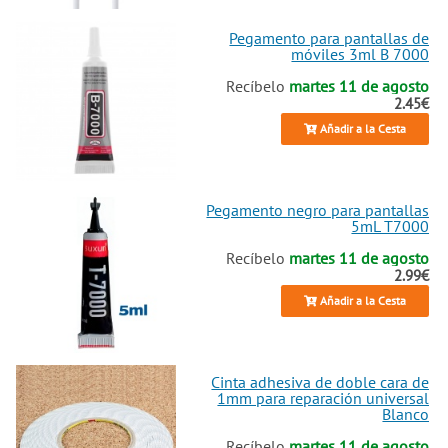
Pegamento para pantallas de
móviles 3ml B 7000
Recíbelo
martes 11 de agosto
2.45€
Añadir a la Cesta
Pegamento negro para pantallas
5mL T7000
Recíbelo
martes 11 de agosto
2.99€
Añadir a la Cesta
Cinta adhesiva de doble cara de
1mm para reparación universal
Blanco
Recíbelo
martes 11 de agosto