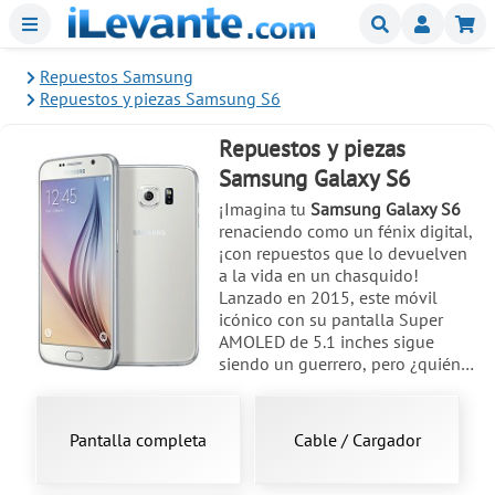
Menu
Buscar
Mi
Repuestos Samsung
Repuestos y piezas Samsung S6
Repuestos y piezas
Samsung Galaxy S6
¡Imagina tu
Samsung Galaxy S6
renaciendo como un fénix digital,
¡con repuestos que lo devuelven
a la vida en un chasquido!
Lanzado en 2015, este móvil
icónico con su pantalla Super
AMOLED de 5.1 inches sigue
siendo un guerrero, pero ¿quién
no ha sufrido un tropiezo que raja
el display o daña la tapa trasera?
Aquí en nuestra tienda online, te
Pantalla completa
Cable / Cargador
traemos piezas originales para
reparar tu
SM-G920F
y variantes,