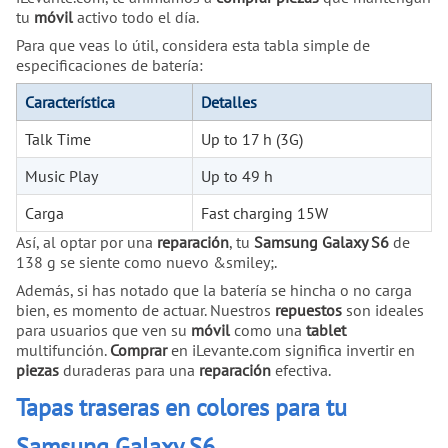
tu
móvil
activo todo el día.
Para que veas lo útil, considera esta tabla simple de
especificaciones de batería:
Característica
Detalles
Talk Time
Up to 17 h (3G)
Music Play
Up to 49 h
Carga
Fast charging 15W
Así, al optar por una
reparación
, tu
Samsung Galaxy S6
de
138 g se siente como nuevo &smiley;.
Además, si has notado que la batería se hincha o no carga
bien, es momento de actuar. Nuestros
repuestos
son ideales
para usuarios que ven su
móvil
como una
tablet
multifunción.
Comprar
en iLevante.com significa invertir en
piezas
duraderas para una
reparación
efectiva.
Tapas traseras en colores para tu
Samsung Galaxy S6