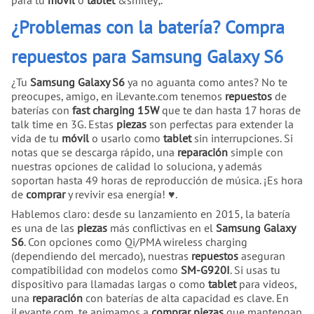
¿Problemas con la batería? Compra
repuestos para Samsung Galaxy S6
¿Tu
Samsung Galaxy S6
ya no aguanta como antes? No te
preocupes, amigo, en iLevante.com tenemos
repuestos
de
baterías con
fast charging 15W
que te dan hasta 17 horas de
talk time en 3G. Estas
piezas
son perfectas para extender la
vida de tu
móvil
o usarlo como
tablet
sin interrupciones. Si
notas que se descarga rápido, una
reparación
simple con
nuestras opciones de calidad lo soluciona, y además
soportan hasta 49 horas de reproducción de música. ¡Es hora
de
comprar
y revivir esa energía! ♥.
Hablemos claro: desde su lanzamiento en 2015, la batería
es una de las
piezas
más conflictivas en el
Samsung Galaxy
S6
. Con opciones como Qi/PMA wireless charging
(dependiendo del mercado), nuestras
repuestos
aseguran
compatibilidad con modelos como
SM-G920I
. Si usas tu
dispositivo para llamadas largas o como
tablet
para videos,
una
reparación
con baterías de alta capacidad es clave. En
iLevante.com, te animamos a
comprar
piezas
que mantengan