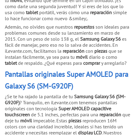
tu
móvil
, evitando que termine en un cajón olvidado. ¡Es
como darle una segunda juventud! Y si eres de los que lo
usa como
tablet
portátil, verás cómo una
reparación
simple
lo hace funcionar como nuevo &smiley;.
Además, no olvides que nuestros
repuestos
son ideales para
problemas comunes desde su lanzamiento en marzo de
2015. Con un peso de solo 138 g, el
Samsung Galaxy S6
es
fácil de manejar, pero eso no lo salva de accidentes. En
iLevante.com, facilitamos la
reparación
con
piezas
que se
instalan fácilmente, ya sea para tu
móvil
diario o como
tablet
de respaldo. ¿Qué esperas para
comprar
y arreglarlo?
Pantallas originales Super AMOLED para
Galaxy S6 (SM-G920F)
¿Se te ha rajado la pantalla de tu
Samsung Galaxy S6 (SM-
G920F)
? Tranquilo, en iLevante.com tenemos pantallas
originales con tecnología
Super AMOLED capacitive
touchscreen
de 5.1 inches, perfectas para una
reparación
que
deje tu
móvil
impecable. Estas
piezas
reproducen 16M
colors con una claridad increíble, ideales si has tenido un
accidente y necesitas reemplazar el
display LCD
. Nuestros