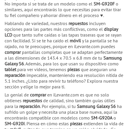
No importa si se trata de un modelo como el
SM-G920F
o
similares, aquí encontrarás lo que necesitas para evitar tirar
tu fiel compañero y ahorrar dinero en el proceso ♥.
Hablando de variedad, nuestros
repuestos
incluyen
opciones para las partes más conflictivas, como el
display
LCD
que tanto sufre caídas o las tapas traseras que se rayan
con facilidad. Si se te ha caído el
móvil
y la pantalla se ha
rajado, no te preocupes, porque en iLevante.com puedes
comprar
pantallas completas que se adaptan perfectamente
a las dimensiones de 143.4 x 70.5 x 6.8 mm de tu
Samsung
Galaxy S6
. Además, para los que usan su dispositivo como
tablet
para ver videos, tenemos
piezas
que aseguran una
reparación
impecable, manteniendo esa resolución nítida de
5.1 inches. ¿Listo para revivir tu teléfono? Explora nuestra
sección y elige lo mejor para ti.
Lo genial de
comprar
en iLevante.com es que no solo
obtienes
repuestos
de calidad, sino también guías útiles
para la
reparación
. Por ejemplo, si tu
Samsung Galaxy S6
ha
sufrido un golpe y necesita una placa base nueva, aquí la
encontrarás compatible con modelos como
SM-G920A
o
SM-G920I
. Piensa en cómo estas
piezas
extienden la vida de