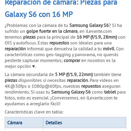
Reparación de cámara: Piezas para
Galaxy S6 con 16 MP
¿Problemas con la cámara de tu
Samsung Galaxy S6
? Si ha
sufrido un
golpe fuerte en la cámara
, en iLevante.com
tenemos
piezas
para la principal de
16 MP (f/1.9, 28mm)
con
OIS y autofocus. Estas
repuestos
son ideales para una
reparación
informal que devuelva la calidad a tu
móvil
. Con
características como geo-tagging y panorama, no querrás
perderte capturar momentos;
comprar
en nosotros es la
mejor opción ♥.
La cámara secundaria de
5 MP (f/1.9, 22mm)
también tiene
piezas
disponibles si necesitas
reparación
. Para videos en
4K@30fps o 1080p@60fps, nuestras
repuestos
aseguran
rendimiento. Si usas tu
Samsung Galaxy S6
como
tablet
para
fotos, esto es esencial. ¡Conversemos, en iLevante.com te
ayudamos a arreglarlo fácil!
Características clave en tabla:
Cámara
Detalles