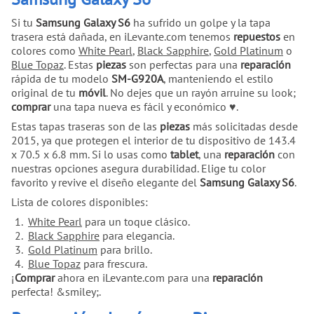
Si tu
Samsung Galaxy S6
ha sufrido un golpe y la tapa
trasera está dañada, en iLevante.com tenemos
repuestos
en
colores como
White Pearl
,
Black Sapphire
,
Gold Platinum
o
Blue Topaz
. Estas
piezas
son perfectas para una
reparación
rápida de tu modelo
SM-G920A
, manteniendo el estilo
original de tu
móvil
. No dejes que un rayón arruine su look;
comprar
una tapa nueva es fácil y económico ♥.
Estas tapas traseras son de las
piezas
más solicitadas desde
2015, ya que protegen el interior de tu dispositivo de 143.4
x 70.5 x 6.8 mm. Si lo usas como
tablet
, una
reparación
con
nuestras opciones asegura durabilidad. Elige tu color
favorito y revive el diseño elegante del
Samsung Galaxy S6
.
Lista de colores disponibles:
White Pearl
para un toque clásico.
Black Sapphire
para elegancia.
Gold Platinum
para brillo.
Blue Topaz
para frescura.
¡
Comprar
ahora en iLevante.com para una
reparación
perfecta! &smiley;.