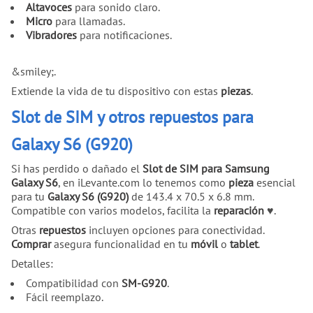
Altavoces
para sonido claro.
Micro
para llamadas.
Vibradores
para notificaciones.
&smiley;.
Extiende la vida de tu dispositivo con estas
piezas
.
Slot de SIM y otros repuestos para
Galaxy S6 (G920)
Si has perdido o dañado el
Slot de SIM para Samsung
Galaxy S6
, en iLevante.com lo tenemos como
pieza
esencial
para tu
Galaxy S6 (G920)
de 143.4 x 70.5 x 6.8 mm.
Compatible con varios modelos, facilita la
reparación
♥.
Otras
repuestos
incluyen opciones para conectividad.
Comprar
asegura funcionalidad en tu
móvil
o
tablet
.
Detalles:
Compatibilidad con
SM-G920
.
Fácil reemplazo.