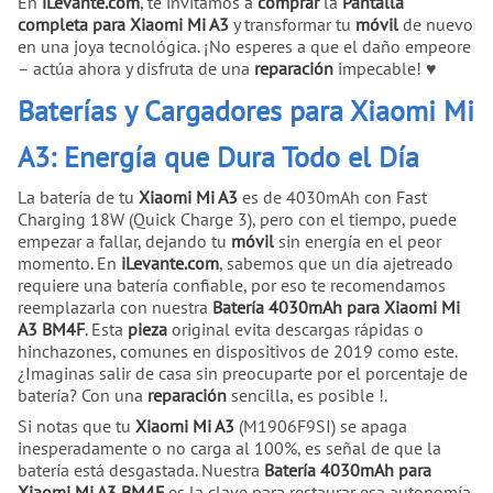
En
iLevante.com
, te invitamos a
comprar
la
Pantalla
completa para Xiaomi Mi A3
y transformar tu
móvil
de nuevo
en una joya tecnológica. ¡No esperes a que el daño empeore
– actúa ahora y disfruta de una
reparación
impecable! ♥
Baterías y Cargadores para Xiaomi Mi
A3: Energía que Dura Todo el Día
La batería de tu
Xiaomi Mi A3
es de 4030mAh con Fast
Charging 18W (Quick Charge 3), pero con el tiempo, puede
empezar a fallar, dejando tu
móvil
sin energía en el peor
momento. En
iLevante.com
, sabemos que un día ajetreado
requiere una batería confiable, por eso te recomendamos
reemplazarla con nuestra
Batería 4030mAh para Xiaomi Mi
A3 BM4F
. Esta
pieza
original evita descargas rápidas o
hinchazones, comunes en dispositivos de 2019 como este.
¿Imaginas salir de casa sin preocuparte por el porcentaje de
batería? Con una
reparación
sencilla, es posible !.
Si notas que tu
Xiaomi Mi A3
(M1906F9SI) se apaga
inesperadamente o no carga al 100%, es señal de que la
batería está desgastada. Nuestra
Batería 4030mAh para
Xiaomi Mi A3 BM4F
es la clave para restaurar esa autonomía