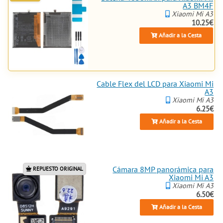
A3 BM4F
aquí las arreglamos todas con
Xiaomi Mi A3
repuestos
de calidad, ya sea OLED
10.25€
o INCELL para una visualización
impecable. ¿Sientes que vibra raro
Añadir a la Cesta
o el altavoz falla? Explora
nuestras opciones como el Sensor
de proximidad flex para Xiaomi
Mi A3, cables flex del LCD, o
Cable Flex del LCD para Xiaomi Mi
incluso
piezas
para la carcasa,
A3
micro y vibradores. Todo para que
Xiaomi Mi A3
tu
móvil
Xiaomi Mi A3 vuelva a
6.25€
ser el rey de la multitarea, sin
Añadir a la Cesta
dramas. ¡Haz clic y elige tus
repuestos
ahora, porque reparar
es mejor que reemplazar!
Cámara 8MP panorámica para
REPUESTO ORIGINAL
Xiaomi Mi A3
Xiaomi Mi A3
6.50€
Añadir a la Cesta