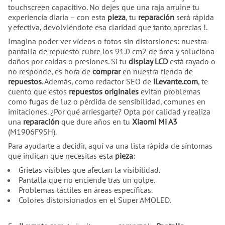
touchscreen capacitivo. No dejes que una raja arruine tu
experiencia diaria – con esta
pieza
, tu
reparación
será rápida
y efectiva, devolviéndote esa claridad que tanto aprecias !.
Imagina poder ver vídeos o fotos sin distorsiones: nuestra
pantalla de repuesto cubre los 91.0 cm2 de área y soluciona
daños por caídas o presiones. Si tu
display LCD
está rayado o
no responde, es hora de
comprar
en nuestra tienda de
repuestos
. Además, como redactor SEO de
iLevante.com
, te
cuento que estos
repuestos originales
evitan problemas
como fugas de luz o pérdida de sensibilidad, comunes en
imitaciones. ¿Por qué arriesgarte? Opta por calidad y realiza
una
reparación
que dure años en tu
Xiaomi Mi A3
(M1906F9SH).
Para ayudarte a decidir, aquí va una lista rápida de síntomas
que indican que necesitas esta
pieza
:
Grietas visibles que afectan la visibilidad.
Pantalla que no enciende tras un golpe.
Problemas táctiles en áreas específicas.
Colores distorsionados en el Super AMOLED.