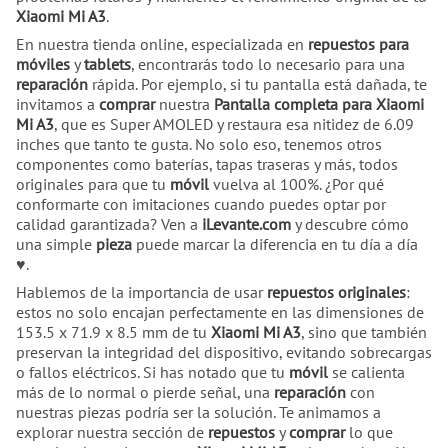
Xiaomi Mi A3
.
En nuestra tienda online, especializada en
repuestos para
móviles
y
tablets
, encontrarás todo lo necesario para una
reparación
rápida. Por ejemplo, si tu pantalla está dañada, te
invitamos a
comprar
nuestra
Pantalla completa para Xiaomi
Mi A3
, que es Super AMOLED y restaura esa nitidez de 6.09
inches que tanto te gusta. No solo eso, tenemos otros
componentes como baterías, tapas traseras y más, todos
originales para que tu
móvil
vuelva al 100%. ¿Por qué
conformarte con imitaciones cuando puedes optar por
calidad garantizada? Ven a
iLevante.com
y descubre cómo
una simple
pieza
puede marcar la diferencia en tu día a día
♥.
Hablemos de la importancia de usar
repuestos originales
:
estos no solo encajan perfectamente en las dimensiones de
153.5 x 71.9 x 8.5 mm de tu
Xiaomi Mi A3
, sino que también
preservan la integridad del dispositivo, evitando sobrecargas
o fallos eléctricos. Si has notado que tu
móvil
se calienta
más de lo normal o pierde señal, una
reparación
con
nuestras piezas podría ser la solución. Te animamos a
explorar nuestra sección de
repuestos
y
comprar
lo que