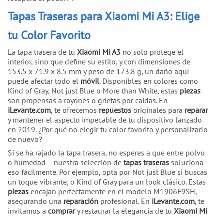
Tapas Traseras para Xiaomi Mi A3: Elige
tu Color Favorito
La tapa trasera de tu
Xiaomi Mi A3
no solo protege el
interior, sino que define su estilo, y con dimensiones de
153.5 x 71.9 x 8.5 mm y peso de 173.8 g, un daño aquí
puede afectar todo el
móvil
. Disponibles en colores como
Kind of Gray, Not just Blue o More than White, estas
piezas
son propensas a rayones o grietas por caídas. En
iLevante.com
, te ofrecemos
repuestos
originales para
reparar
y mantener el aspecto impecable de tu dispositivo lanzado
en 2019. ¿Por qué no elegir tu color favorito y personalizarlo
de nuevo?
Si se ha rajado la tapa trasera, no esperes a que entre polvo
o humedad – nuestra selección de
tapas traseras
soluciona
eso fácilmente. Por ejemplo, opta por Not just Blue si buscas
un toque vibrante, o Kind of Gray para un look clásico. Estas
piezas
encajan perfectamente en el modelo M1906F9SH,
asegurando una
reparación
profesional. En
iLevante.com
, te
invitamos a
comprar
y restaurar la elegancia de tu
Xiaomi Mi