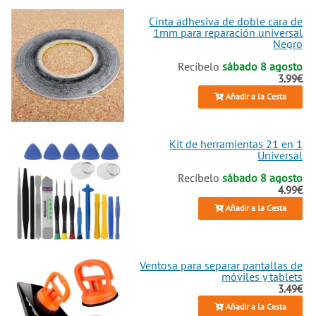
Cinta adhesiva de doble cara de
1mm para reparación universal
Negro
Recíbelo
sábado 8 agosto
3.99€
Añadir a la Cesta
Kit de herramientas 21 en 1
Universal
Recíbelo
sábado 8 agosto
4.99€
Añadir a la Cesta
Ventosa para separar pantallas de
móviles y tablets
3.49€
Añadir a la Cesta