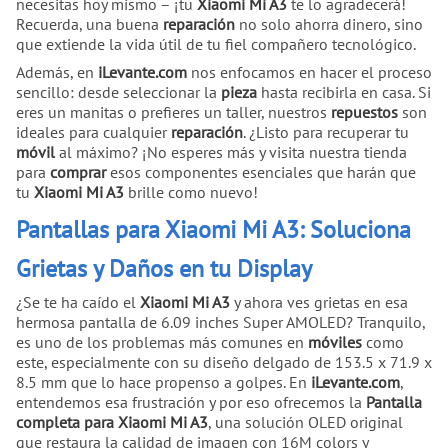
necesitas hoy mismo – ¡tu
Xiaomi Mi A3
te lo agradecerá!
Recuerda, una buena
reparación
no solo ahorra dinero, sino
que extiende la vida útil de tu fiel compañero tecnológico.
Además, en
iLevante.com
nos enfocamos en hacer el proceso
sencillo: desde seleccionar la
pieza
hasta recibirla en casa. Si
eres un manitas o prefieres un taller, nuestros
repuestos
son
ideales para cualquier
reparación
. ¿Listo para recuperar tu
móvil
al máximo? ¡No esperes más y visita nuestra tienda
para
comprar
esos componentes esenciales que harán que
tu
Xiaomi Mi A3
brille como nuevo!
Pantallas para Xiaomi Mi A3: Soluciona
Grietas y Daños en tu Display
¿Se te ha caído el
Xiaomi Mi A3
y ahora ves grietas en esa
hermosa pantalla de 6.09 inches Super AMOLED? Tranquilo,
es uno de los problemas más comunes en
móviles
como
este, especialmente con su diseño delgado de 153.5 x 71.9 x
8.5 mm que lo hace propenso a golpes. En
iLevante.com
,
entendemos esa frustración y por eso ofrecemos la
Pantalla
completa para Xiaomi Mi A3
, una solución OLED original
que restaura la calidad de imagen con 16M colors y