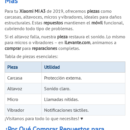
Más
Para tu
Xiaomi Mi A3
de 2019, ofrecemos
piezas
como
carcasas, altavoces, micros y vibradores, ideales para daños
estructurales. Estas
repuestos
mantienen el
móvil
funcional,
cubriendo todo tipo de problemas.
Si el altavoz falla, nuestra
pieza
restaura el sonido. Lo mismo
para micros o vibradores – en
iLevante.com
, animamos a
comprar
para
reparaciones
completas.
Tabla de piezas esenciales:
Pieza
Utilidad
Carcasa
Protección externa.
Altavoz
Sonido claro.
Micro
Llamadas nítidas.
Vibrador
Notificaciones táctiles.
¡Visítanos para todo lo que necesites! ♥
¿Por Qué Comprar Repuestos para