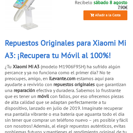
Recíbelo
sábado 8 agosto
7.90€
Añadir a la Cesta
Repuestos Originales para Xiaomi Mi
A3: ¡Recupera tu Móvil al 100%!
¿Tu
Xiaomi Mi A3
(modelo M1906F9SH) ha sufrido algún
percance y ya no funciona como el primer día? No te
preocupes, amigo, en
iLevante.com
estamos aquí para
ayudarte a revivirlo con
repuestos originales
que garantizan
una
reparación
efectiva y duradera. Sabemos lo frustrante
que es tener un
móvil
con fallos, por eso ofrecemos piezas
de alta calidad que se adaptan perfectamente a tu
dispositivo, lanzado en julio de 2019. Imagínate recuperar
esa pantalla vibrante o esa batería que aguanta todo el día
sin tener que comprar un teléfono nuevo – ¡es posible y fácil
con nosotros! Además, al elegir repuestos auténticos, evitas
problemas futuros y mantienes el rendimiento original de tu