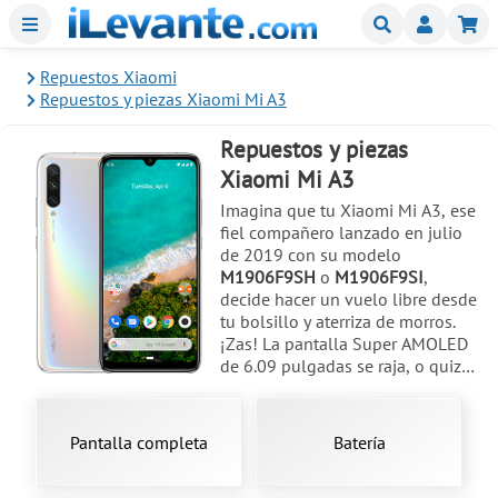
Menu
Buscar
Mi
Repuestos Xiaomi
Repuestos y piezas Xiaomi Mi A3
Repuestos y piezas
Xiaomi Mi A3
Imagina que tu Xiaomi Mi A3, ese
fiel compañero lanzado en julio
de 2019 con su modelo
M1906F9SH
o
M1906F9SI
,
decide hacer un vuelo libre desde
tu bolsillo y aterriza de morros.
¡Zas! La pantalla Super AMOLED
de 6.09 pulgadas se raja, o quizás
la tapa trasera en tonos Kind of
Gray, Not just Blue o More than
White queda hecha trizas. No te
Pantalla completa
Batería
preocupes, aquí en nuestra tienda
online de
repuestos
para móviles,