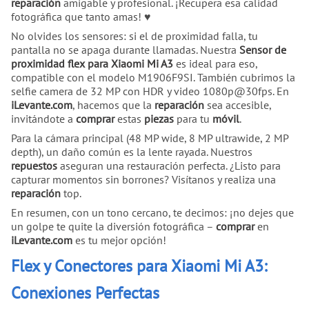
reparación
amigable y profesional. ¡Recupera esa calidad
fotográfica que tanto amas! ♥
No olvides los sensores: si el de proximidad falla, tu
pantalla no se apaga durante llamadas. Nuestra
Sensor de
proximidad flex para Xiaomi Mi A3
es ideal para eso,
compatible con el modelo M1906F9SI. También cubrimos la
selfie camera de 32 MP con HDR y video 1080p@30fps. En
iLevante.com
, hacemos que la
reparación
sea accesible,
invitándote a
comprar
estas
piezas
para tu
móvil
.
Para la cámara principal (48 MP wide, 8 MP ultrawide, 2 MP
depth), un daño común es la lente rayada. Nuestros
repuestos
aseguran una restauración perfecta. ¿Listo para
capturar momentos sin borrones? Visítanos y realiza una
reparación
top.
En resumen, con un tono cercano, te decimos: ¡no dejes que
un golpe te quite la diversión fotográfica –
comprar
en
iLevante.com
es tu mejor opción!
Flex y Conectores para Xiaomi Mi A3:
Conexiones Perfectas