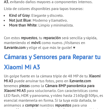
A3
, evitando daños mayores a componentes internos.
Lista de colores disponibles para tapas traseras:
Kind of Gray
: Elegante y discreto.
Not just Blue
: Moderno y llamativo.
More than White
: Limpio y minimalista.
Con estos
repuestos
, tu
reparación
será sencilla y rápida,
manteniendo el
móvil
como nuevo. ¡Visítanos en
iLevante.com
y elige el que más te guste! ♥
Cámaras y Sensores para Reparar tu
Xiaomi Mi A3
Un golpe fuerte en la cámara triple de 48 MP de tu
Xiaomi
Mi A3
puede arruinar tus fotos, pero en
iLevante.com
tenemos
piezas
como la
Cámara 8MP panorámica para
Xiaomi Mi A3
para solucionarlo. Con características como
LED flash, HDR y panorama, y video hasta 2160p@30fps, es
esencial mantenerla en forma. Si la tuya está dañada, te
animamos a
comprar
nuestros
repuestos
para una