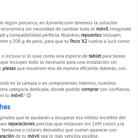
o algún percance, en iLevante.com tenemos la solución
y económica sin necesidad de cambiar todo el
móvil
. Imagínate
ad y compatibilidad perfecta. Nuestros
repuestos
incluyen
8 mm y 208 g de peso, para que tu
Poco X2
vuelva a lucir como
l
o incluso si lo usas como una especie de
tablet
para tareas
s que incluyen todo lo necesario para una instalación sin
ás
piezas
que resuelven eso de manera eficiente. Además, con
a está en la cámara o en componentes internos, nuestros
tra categoría dedicada, donde podrás
comprar
con confianza,
vir tu
móvil
? 😉
ches
inales que te ayudarán a recuperar esa nitidez increíble del
para
reparaciones
precisas que restauran los 16M colors y la
s fantasma o colores desvaídos que suelen aparecer con
aración
de tu
móvil
sea lo más sencilla posible.