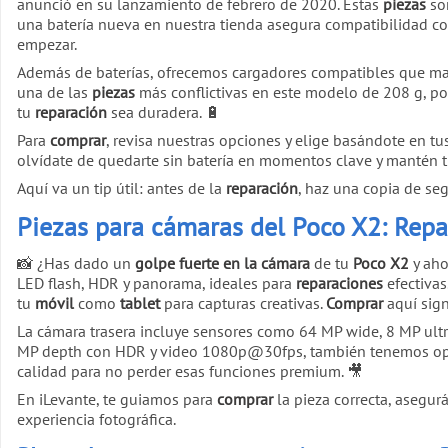
anunció en su lanzamiento de febrero de 2020. Estas
piezas
son
una batería nueva en nuestra tienda asegura compatibilidad
empezar.
Además de baterías, ofrecemos cargadores compatibles que man
una de las
piezas
más conflictivas en este modelo de 208 g, por
tu
reparación
sea duradera. 🔋
Para
comprar
, revisa nuestras opciones y elige basándote en
olvídate de quedarte sin batería en momentos clave y mantén 
Aquí va un tip útil: antes de la
reparación
, haz una copia de se
Piezas para cámaras del Poco X2: Rep
📸 ¿Has dado un
golpe fuerte en la cámara
de tu
Poco X2
y aho
LED flash, HDR y panorama, ideales para
reparaciones
efectivas
tu
móvil
como
tablet
para capturas creativas.
Comprar
aquí sig
La cámara trasera incluye sensores como 64 MP wide, 8 MP ultr
MP depth con HDR y video 1080p@30fps, también tenemos opcio
calidad para no perder esas funciones premium. 🎥
En iLevante, te guiamos para
comprar
la pieza correcta, asegu
experiencia fotográfica.