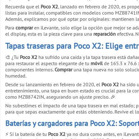
Recuerda que el
Poco X2
, lanzado en febrero de 2020, es prop
listas para instalar, compatibles con modelos como MZB8741IN
Además, explicamos por qué optar por originales: mantienen la s
Para
comprar
en iLevante, solo elige la opción que mejor se ada
el display, esta es la pieza clave para una
reparación
efectiva. 
Tapas traseras para Poco X2: Elige ent
🎨 ¿Tu
Poco X2
ha sufrido una caída y la tapa trasera está daña
para restaurar el aspecto elegante de tu
móvil
de 165.3 x 76.6 
componentes internos.
Comprar
una tapa nueva no solo solucion
humedad.
Desde su lanzamiento en febrero de 2020, el
Poco X2
ha sido u
entretenimiento, una tapa en buen estado es crucial para la co
como MZB8742IN, asegurando un ajuste preciso. 🎉
No subestimes el impacto de una tapa trasera en mal estado; pu
para que sepas exactamente qué estás obteniendo. Revive el lo
Baterías y cargadores para Poco X2: Sopor
⚡ Si la batería de tu
Poco X2
ya no dura como antes, en iLevan