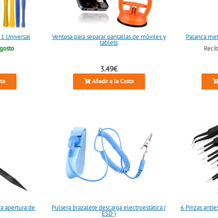
 1 Universal
Ventosa para separar pantallas de móviles y
Palanca metá
tablets
agosto
Recí
3.49€
sta
Añadir a la Cesta
ra apertura de
Pulsera brazalete descarga electroestática (
6 Pinzas antie
ESD )