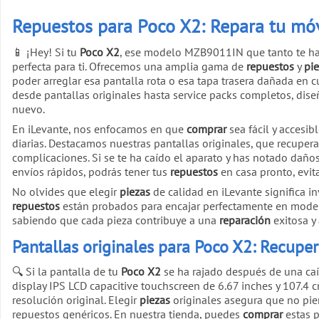
Repuestos para Poco X2: Repara tu móv
📱 ¡Hey! Si tu
Poco X2
, ese modelo MZB9011IN que tanto te ha
perfecta para ti. Ofrecemos una amplia gama de
repuestos
y
pi
poder arreglar esa pantalla rota o esa tapa trasera dañada en 
desde pantallas originales hasta service packs completos, dis
nuevo.
En iLevante, nos enfocamos en que
comprar
sea fácil y accesib
diarias. Destacamos nuestras pantallas originales, que recuperan
complicaciones. Si se te ha caído el aparato y has notado daños
envíos rápidos, podrás tener tus
repuestos
en casa pronto, evit
No olvides que elegir
piezas
de calidad en iLevante significa in
repuestos
están probados para encajar perfectamente en mod
sabiendo que cada pieza contribuye a una
reparación
exitosa y 
Pantallas originales para Poco X2: Recupera
🔍 Si la pantalla de tu
Poco X2
se ha rajado después de una caíd
display IPS LCD capacitive touchscreen de 6.67 inches y 107.
resolución original. Elegir
piezas
originales asegura que no pie
repuestos genéricos. En nuestra tienda, puedes
comprar
estas p