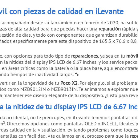
il con piezas de calidad en iLevante
 acompañado desde su lanzamiento en febrero de 2020, ha sufrid
ezas
de alta calidad para que puedas hacer una
reparación
rápida 
cuestión de días, y todo con componentes que garantizan durabilid
eñados específicamente para este dispositivo de 165.3 x 76.6 x 8.
le, con opciones para todo tipo de
reparaciones
, ya sea en tu
móvi
 la nitidez del display IPS LCD de 6.67 inches, y los service pack
 en áreas críticas como la batería o la placa base, aquí encontrar
ando tiempos de inactividad largos. 🔧
vertir en la longevidad de tu
Poco X2
. Por ejemplo, si el problem
elos como MZB9012IN o MZB9013IN. Te animamos a explorar nues
a mantener ese diseño elegante de tu dispositivo. ¿Listo para revi
 la nitidez de tu display IPS LCD de 6.67 in
a accidental, no te preocupes, en iLevante tenemos pantallas orig
4 cm². Ofrecemos opciones como pantallas OLED o INCELL, ideales 
rdas calidad en la visualización, evitando problemas como toque
antallas con facilidad, y te guiamos en el proceso para que la
rep