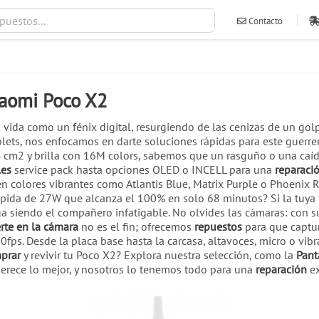
Contacto
ventas@ileva
iaomi Poco X2
 vida como un fénix digital, resurgiendo de las cenizas de un gol
blets, nos enfocamos en darte soluciones rápidas para este guerr
4 cm2 y brilla con 16M colors, sabemos que un rasguño o una caída
les
service pack hasta opciones OLED o INCELL para una
reparaci
en colores vibrantes como Atlantis Blue, Matrix Purple o Phoenix R
rápida de 27W que alcanza el 100% en solo 68 minutos? Si la tuya
ga siendo el compañero infatigable. No olvides las cámaras: con s
rte en la cámara
no es el fin; ofrecemos
repuestos
para que captu
ps. Desde la placa base hasta la carcasa, altavoces, micro o vib
prar
y revivir tu Poco X2? Explora nuestra selección, como la
Pant
erece lo mejor, y nosotros lo tenemos todo para una
reparación
ex