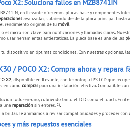
Poco X2: Soluciona fallos en MZB8741IN
B8741IN, en iLevante ofrecemos placas base y componentes inter
eparaciones
avanzadas, cubriendo desde la placa principal hasta a
el rendimiento original de tu
móvil
.
o el micro son clave para notificaciones y llamadas claras. Nuest
o usar herramientas antiestáticas. La placa base es una de las
pi
u dispositivo en óptimas condiciones. Con nuestras opciones, la
K30 / POCO X2: Compra ahora y repara fá
OCO X2
, disponible en iLevante, con tecnología IPS LCD que recuper
mos en cómo
comprar
para una instalación efectiva. Compatible c
lución todo-en-uno, cubriendo tanto el LCD como el touch. En iLeva
ra una
reparación
sin errores. 🔍
á a brillar. Te animamos a revisar compatibilidades y proceder con 
oces y más repuestos esenciales