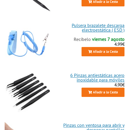
Añadir a la Cesta
Pulsera brazalete descarga
electroestática ( ESD )
Recíbelo
viernes 7 agosto
4.99€
Añadir a la Cesta
6 Pinzas antiestáticas acero
inoxidable para móviles
4.90€
Añadir a la Cesta
Pinzas con ventosa para abrir y
despegar pantallas