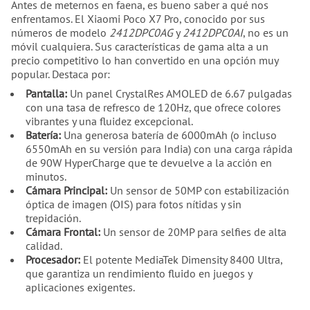
Antes de meternos en faena, es bueno saber a qué nos
enfrentamos. El Xiaomi Poco X7 Pro, conocido por sus
números de modelo
2412DPC0AG
y
2412DPC0AI
, no es un
móvil cualquiera. Sus características de gama alta a un
precio competitivo lo han convertido en una opción muy
popular. Destaca por:
Pantalla:
Un panel CrystalRes AMOLED de 6.67 pulgadas
con una tasa de refresco de 120Hz, que ofrece colores
vibrantes y una fluidez excepcional.
Batería:
Una generosa batería de 6000mAh (o incluso
6550mAh en su versión para India) con una carga rápida
de 90W HyperCharge que te devuelve a la acción en
minutos.
Cámara Principal:
Un sensor de 50MP con estabilización
óptica de imagen (OIS) para fotos nítidas y sin
trepidación.
Cámara Frontal:
Un sensor de 20MP para selfies de alta
calidad.
Procesador:
El potente MediaTek Dimensity 8400 Ultra,
que garantiza un rendimiento fluido en juegos y
aplicaciones exigentes.