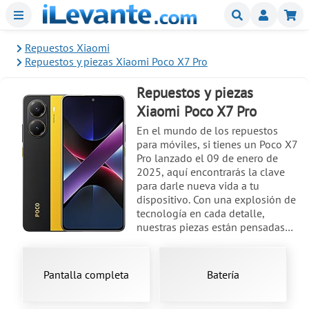
Menu
Buscar
Mi
Repuestos Xiaomi
Repuestos y piezas Xiaomi Poco X7 Pro
Repuestos y piezas
Xiaomi Poco X7 Pro
En el mundo de los repuestos
para móviles, si tienes un Poco X7
Pro lanzado el 09 de enero de
2025, aquí encontrarás la clave
para darle nueva vida a tu
dispositivo. Con una explosión de
tecnología en cada detalle,
nuestras piezas están pensadas
para que puedas reparar ese
display LCD o pantalla dañada,
que en tu Poco X7 Pro cuenta con
Pantalla completa
Batería
6.67 inches, 107.4 cm2 y una
tecnología AMOLED de 68B